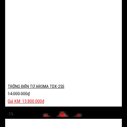
TRỐNG ĐIỆN TỬ AROMA TDX-25S
14.000.000
₫
Giá
13.800.000
₫
gốc
Giá
là:
hiện
-5%
14.000.000₫.
tại
là: