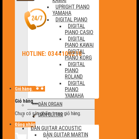
KAWAI
UPRIGHT PIANO
YAMAHA
DIGITAL PIANO
DIGITAL
PIANO CASIO
DIGITAL
PIANO KAWAI
DIGITAL
HOTLINE: 0344100218
PIANO KORG
DIGITAL
PIANO
ROLAND
DIGITAL
Giỏ hàng
PIANO
YAMAHA
Giỏ hàng
ĐÀN ORGAN
Chưa có sản phẩm trong giỏ hàng.
ĐÀN GUITAR
Đăng nhập
ĐÀN GUITAR ACOUSTIC
ĐÀN GUITAR MARTIN