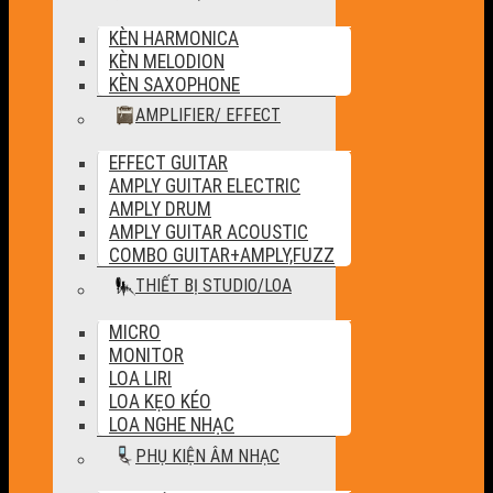
KÈN HARMONICA
KÈN MELODION
KÈN SAXOPHONE
AMPLIFIER/ EFFECT
EFFECT GUITAR
AMPLY GUITAR ELECTRIC
AMPLY DRUM
AMPLY GUITAR ACOUSTIC
COMBO GUITAR+AMPLY,FUZZ
THIẾT BỊ STUDIO/LOA
MICRO
MONITOR
LOA LIRI
LOA KẸO KÉO
LOA NGHE NHẠC
PHỤ KIỆN ÂM NHẠC