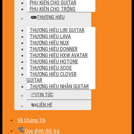
PHỤ KIỆN CHO GUITAR
PHỤ KIỆN CHO TRỐNG
THƯƠNG HIỆU
THƯƠNG HIỆU LIRI GUITAR
THƯƠNG HIỆU LAVA
THƯƠNG HIỆU NUX
THƯƠNG HIỆU DONNER
THƯƠNG HIỆU HXW AVATAR
THƯƠNG HIỆU HOTONE
THƯƠNG HIỆU SQOE
THƯƠNG HIỆU CLOVER
GUITAR
THƯƠNG HIỆU NHẪN GUITAR
TIN TỨC
LIÊN HỆ
Về Chúng Tôi
Quy định đổi trả