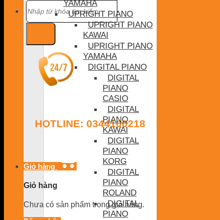
YAMAHA
Tìm
kiếm:
UPRIGHT PIANO
UPRIGHT PIANO
KAWAI
UPRIGHT PIANO
YAMAHA
DIGITAL PIANO
DIGITAL
PIANO
CASIO
DIGITAL
PIANO
HOTLINE: 0344100218
KAWAI
DIGITAL
PIANO
KORG
Giỏ hàng
DIGITAL
PIANO
Giỏ hàng
ROLAND
DIGITAL
Chưa có sản phẩm trong giỏ hàng.
PIANO