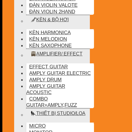
ĐÀN VIOLIN VALOTE
ĐÀN VIOLIN 2HAND
KÈN & BỘ HƠI
KÈN HARMONICA
KÈN MELODION
KÈN SAXOPHONE
AMPLIFIER/ EFFECT
EFFECT GUITAR
AMPLY GUITAR ELECTRIC
AMPLY DRUM
AMPLY GUITAR
ACOUSTIC
COMBO
GUITAR+AMPLY,FUZZ
THIẾT BỊ STUDIO/LOA
MICRO