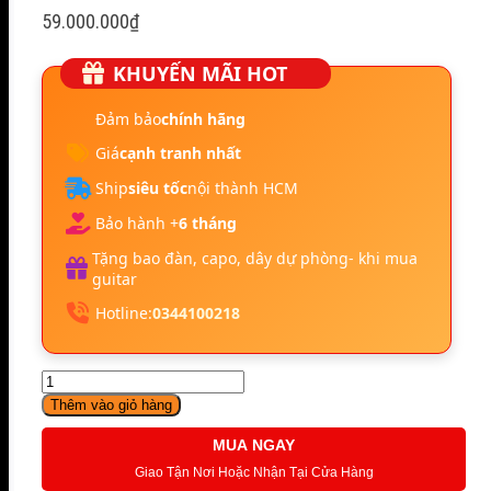
59.000.000
₫
KHUYẾN MÃI HOT
Đảm bảo
chính hãng
Giá
cạnh tranh nhất
Ship
siêu tốc
nội thành HCM
Bảo hành +
6 tháng
Tặng bao đàn, capo, dây dự phòng- khi mua
guitar
Hotline:
0344100218
GODIN
GUITAR
Thêm vào giỏ hàng
ACS
KOA
MUA NGAY
EXTREME
Giao Tận Nơi Hoặc Nhận Tại Cửa Hàng
số