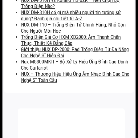
Trống Điện Nào?
NUX DM-310H có gì mà nhiều người tin tưởng sử
dụng? Đánh giá chi tiết từ A-Z
NUX DM-110 – Trống Điện Tử Chính Hãng, Nhỏ Gọn
Cho Người Mới Học
Trống Điện Giả Cơ HXM XD2000: Âm Thanh Chân
Thực, Thiết Kế Đẳng Cấp
Giới thiệu NUX DP-2000: Pad Trống Điện Tử Đa Năng
Cho Nghệ Sĩ Hiện Đại
Nux MG300MKII – Bộ Xử Lý Hiệu Ứng Đỉnh Cao Dành
Cho Guitarist
NUX – Thương Hiệu Hiệu Ứng Âm Nhạc Đỉnh Cao Cho
Nghệ Sĩ Toàn Cầu