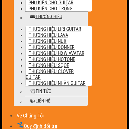
PHỤ KIỆN CHO GUITAR
PHỤ KIỆN CHO TRỐNG
THƯƠNG HIỆU
THƯƠNG HIỆU LIRI GUITAR
THƯƠNG HIỆU LAVA
THƯƠNG HIỆU NUX
THƯƠNG HIỆU DONNER
THƯƠNG HIỆU HXW AVATAR
THƯƠNG HIỆU HOTONE
THƯƠNG HIỆU SQOE
THƯƠNG HIỆU CLOVER
GUITAR
THƯƠNG HIỆU NHẪN GUITAR
TIN TỨC
LIÊN HỆ
Về Chúng Tôi
Quy định đổi trả