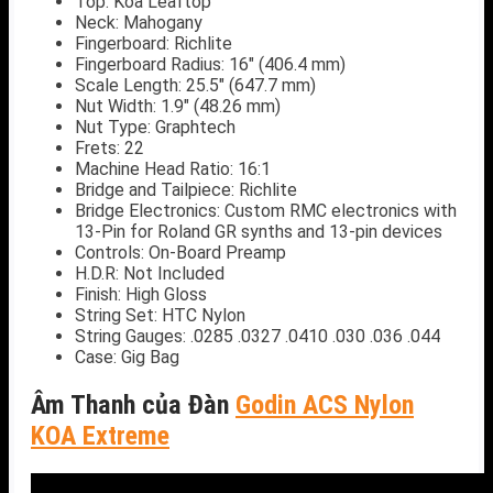
Top: Koa Leaftop
Neck: Mahogany
Fingerboard: Richlite
Fingerboard Radius: 16″ (406.4 mm)
Scale Length: 25.5″ (647.7 mm)
Nut Width: 1.9″ (48.26 mm)
Nut Type: Graphtech
Frets: 22
Machine Head Ratio: 16:1
Bridge and Tailpiece: Richlite
Bridge Electronics: Custom RMC electronics with
13-Pin for Roland GR synths and 13-pin devices
Controls: On-Board Preamp
H.D.R: Not Included
Finish: High Gloss
String Set: HTC Nylon
String Gauges: .0285 .0327 .0410 .030 .036 .044
Case: Gig Bag
Âm Thanh của Đàn
Godin ACS Nylon
KOA Extreme