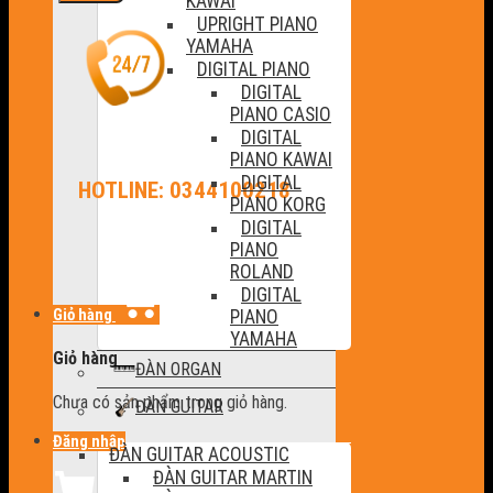
KAWAI
UPRIGHT PIANO
YAMAHA
DIGITAL PIANO
DIGITAL
PIANO CASIO
DIGITAL
PIANO KAWAI
DIGITAL
HOTLINE: 0344100218
PIANO KORG
DIGITAL
PIANO
ROLAND
DIGITAL
Giỏ hàng
PIANO
YAMAHA
Giỏ hàng
ĐÀN ORGAN
Chưa có sản phẩm trong giỏ hàng.
ĐÀN GUITAR
Đăng nhập
ĐÀN GUITAR ACOUSTIC
ĐÀN GUITAR MARTIN