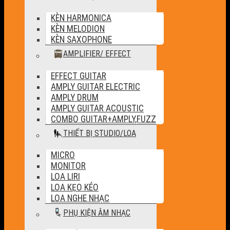
KÈN HARMONICA
KÈN MELODION
KÈN SAXOPHONE
AMPLIFIER/ EFFECT
EFFECT GUITAR
AMPLY GUITAR ELECTRIC
AMPLY DRUM
AMPLY GUITAR ACOUSTIC
COMBO GUITAR+AMPLY,FUZZ
THIẾT BỊ STUDIO/LOA
MICRO
MONITOR
LOA LIRI
LOA KẸO KÉO
LOA NGHE NHẠC
PHỤ KIỆN ÂM NHẠC