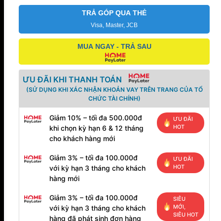
lượng
TRẢ GÓP QUA THẺ
Visa, Master, JCB
MUA NGAY - TRẢ SAU
ƯU ĐÃI KHI THANH TOÁN
(SỬ DỤNG KHI XÁC NHẬN KHOẢN VAY TRÊN TRANG CỦA TỔ
CHỨC TÀI CHÍNH)
Giảm 10% – tối đa 500.000đ
ƯU ĐÃI
HOT
khi chọn kỳ hạn 6 & 12 tháng
cho khách hàng mới
Giảm 3% – tối đa 100.000đ
ƯU ĐÃI
HOT
với kỳ hạn 3 tháng cho khách
hàng mới
Giảm 3% – tối đa 100.000đ
SIÊU
MỚI,
với kỳ hạn 3 tháng cho khách
SIÊU HOT
hàng đã phát sinh đơn hàng