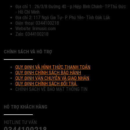
Địa chỉ 1 : 26/3/8 Đường 40 - p.Hiệp Bình Chánh- TP.Thủ Đức
- Hồ Chí Minh.
Địa chỉ 2: 117 Ngô Gia Tự- P. Phú Yên- Tỉnh Đắk Lắk
Điện thoại: 0344100218
Website: lirimusic.com
Zalo: 0344100218
CHÍNH SÁCH VÀ HỖ TRỢ
QUY ĐỊNH VÀ HÌNH THỨC THANH TOÁN
QUY ĐỊNH CHÍNH SÁCH BẢO HÀNH
QUY ĐỊNH VẬN CHUYỄN VÀ GIAO NHẬN
QUY ĐỊNH CHÍNH SÁCH ĐỔI TRẢ
CHÍNH SÁCH VỀ BẢO MẬT THÔNG TIN
HỖ TRỢ KHÁCH HÀNG
HOTLINE TƯ VẤN:
0344100218