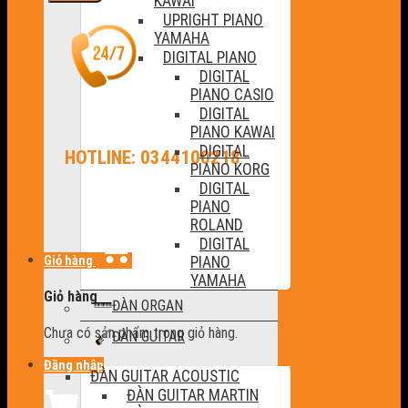
KAWAI
UPRIGHT PIANO
YAMAHA
DIGITAL PIANO
DIGITAL
PIANO CASIO
DIGITAL
PIANO KAWAI
DIGITAL
HOTLINE: 0344100218
PIANO KORG
DIGITAL
PIANO
ROLAND
DIGITAL
Giỏ hàng
PIANO
YAMAHA
Giỏ hàng
ĐÀN ORGAN
Chưa có sản phẩm trong giỏ hàng.
ĐÀN GUITAR
Đăng nhập
ĐÀN GUITAR ACOUSTIC
ĐÀN GUITAR MARTIN