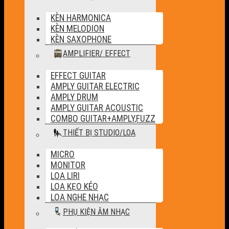
KÈN HARMONICA
KÈN MELODION
KÈN SAXOPHONE
AMPLIFIER/ EFFECT
EFFECT GUITAR
AMPLY GUITAR ELECTRIC
AMPLY DRUM
AMPLY GUITAR ACOUSTIC
COMBO GUITAR+AMPLY,FUZZ
THIẾT BỊ STUDIO/LOA
MICRO
MONITOR
LOA LIRI
LOA KẸO KÉO
LOA NGHE NHẠC
PHỤ KIỆN ÂM NHẠC