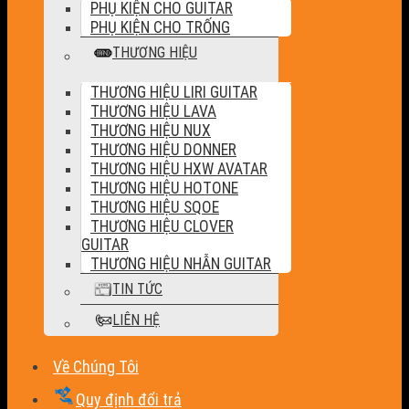
PHỤ KIỆN CHO GUITAR
PHỤ KIỆN CHO TRỐNG
THƯƠNG HIỆU
THƯƠNG HIỆU LIRI GUITAR
THƯƠNG HIỆU LAVA
THƯƠNG HIỆU NUX
THƯƠNG HIỆU DONNER
THƯƠNG HIỆU HXW AVATAR
THƯƠNG HIỆU HOTONE
THƯƠNG HIỆU SQOE
THƯƠNG HIỆU CLOVER
GUITAR
THƯƠNG HIỆU NHẪN GUITAR
TIN TỨC
LIÊN HỆ
Về Chúng Tôi
Quy định đổi trả