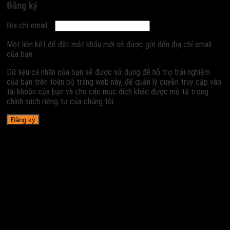
Đăng ký
Địa chỉ email
Một liên kết để đặt mật khẩu mới sẽ được gửi đến địa chỉ email
của bạn.
Dữ liệu cá nhân của bạn sẽ được sử dụng để hỗ trợ trải nghiệm
của bạn trên toàn bộ trang web này, để quản lý quyền truy cập vào
tài khoản của bạn và cho các mục đích khác được mô tả trong
chính sách riêng tư của chúng tôi.
Đăng ký