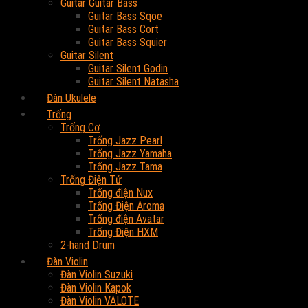
Guitar Guitar Bass
Guitar Bass Sqoe
Guitar Bass Cort
Guitar Bass Squier
Guitar Silent
Guitar Silent Godin
Guitar Silent Natasha
Đàn Ukulele
Trống
Trống Cơ
Trống Jazz Pearl
Trống Jazz Yamaha
Trống Jazz Tama
Trống Điện Tử
Trống điện Nux
Trống Điện Aroma
Trống điện Avatar
Trống Điện HXM
2-hand Drum
Đàn Violin
Đàn Violin Suzuki
Đàn Violin Kapok
Đàn Violin VALOTE