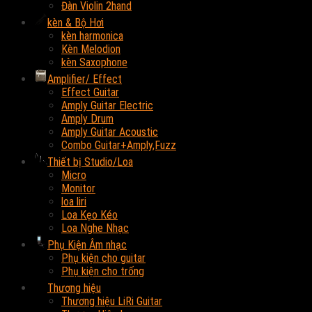
Đàn Violin 2hand
kèn & Bộ Hơi
kèn harmonica
Kèn Melodion
kèn Saxophone
Amplifier/ Effect
Effect Guitar
Amply Guitar Electric
Amply Drum
Amply Guitar Acoustic
Combo Guitar+Amply,Fuzz
Thiết bị Studio/Loa
Micro
Monitor
loa liri
Loa Kẹo Kéo
Loa Nghe Nhạc
Phụ Kiện Âm nhạc
Phụ kiện cho guitar
Phụ kiện cho trống
Thương hiệu
Thương hiệu LiRi Guitar