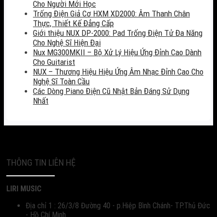
Cho Người Mới Học
Trống Điện Giả Cơ HXM XD2000: Âm Thanh Chân
Thực, Thiết Kế Đẳng Cấp
Giới thiệu NUX DP-2000: Pad Trống Điện Tử Đa Năng
Cho Nghệ Sĩ Hiện Đại
Nux MG300MKII – Bộ Xử Lý Hiệu Ứng Đỉnh Cao Dành
Cho Guitarist
NUX – Thương Hiệu Hiệu Ứng Âm Nhạc Đỉnh Cao Cho
Nghệ Sĩ Toàn Cầu
Các Dòng Piano Điện Cũ Nhật Bản Đáng Sử Dụng
Nhất
THÔNG TIN LIÊN HỆ
LIRI MUSIC
Địa chỉ 1 : 26/3/8 Đường 40 - p.Hiệp Bình Chánh- TP.Thủ Đức
- Hồ Chí Minh.