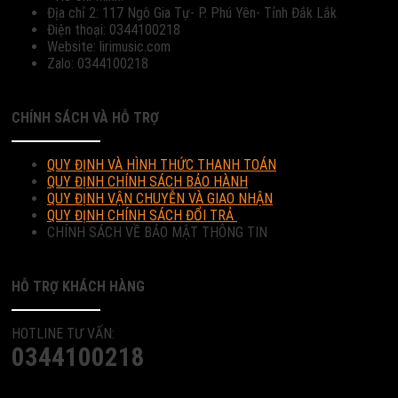
Địa chỉ 2: 117 Ngô Gia Tự- P. Phú Yên- Tỉnh Đắk Lắk
Điện thoại: 0344100218
Website: lirimusic.com
Zalo: 0344100218
CHÍNH SÁCH VÀ HỖ TRỢ
QUY ĐỊNH VÀ HÌNH THỨC THANH TOÁN
QUY ĐỊNH CHÍNH SÁCH BẢO HÀNH
QUY ĐỊNH VẬN CHUYỄN VÀ GIAO NHẬN
QUY ĐỊNH CHÍNH SÁCH ĐỔI TRẢ
CHÍNH SÁCH VỀ BẢO MẬT THÔNG TIN
HỖ TRỢ KHÁCH HÀNG
HOTLINE TƯ VẤN:
0344100218