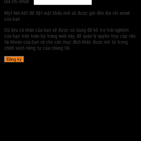
Địa chỉ email
Một liên kết để đặt mật khẩu mới sẽ được gửi đến địa chỉ email
của bạn.
Dữ liệu cá nhân của bạn sẽ được sử dụng để hỗ trợ trải nghiệm
của bạn trên toàn bộ trang web này, để quản lý quyền truy cập vào
tài khoản của bạn và cho các mục đích khác được mô tả trong
chính sách riêng tư của chúng tôi.
Đăng ký