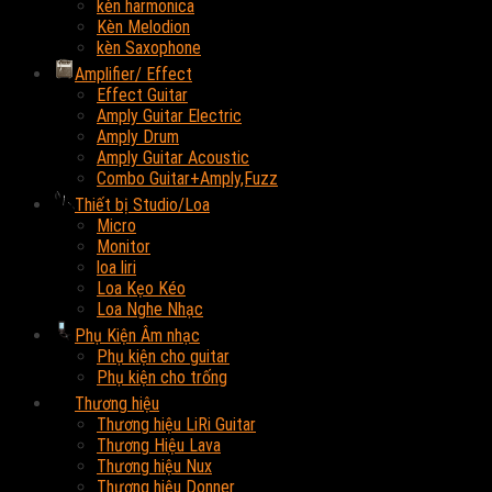
kèn harmonica
Kèn Melodion
kèn Saxophone
Amplifier/ Effect
Effect Guitar
Amply Guitar Electric
Amply Drum
Amply Guitar Acoustic
Combo Guitar+Amply,Fuzz
Thiết bị Studio/Loa
Micro
Monitor
loa liri
Loa Kẹo Kéo
Loa Nghe Nhạc
Phụ Kiện Âm nhạc
Phụ kiện cho guitar
Phụ kiện cho trống
Thương hiệu
Thương hiệu LiRi Guitar
Thương Hiệu Lava
Thương hiệu Nux
Thương hiệu Donner