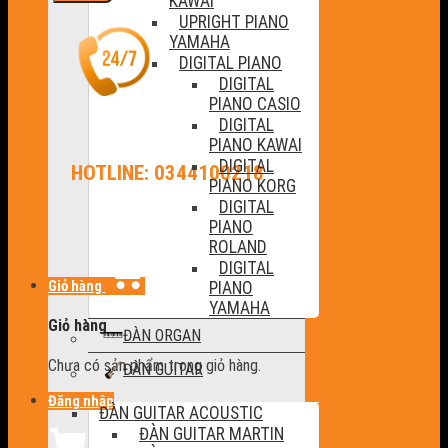
KAWAI
UPRIGHT PIANO
YAMAHA
DIGITAL PIANO
DIGITAL
PIANO CASIO
DIGITAL
PIANO KAWAI
DIGITAL
HOTLINE: 0344100218
PIANO KORG
DIGITAL
PIANO
ROLAND
DIGITAL
Giỏ hàng
PIANO
YAMAHA
Giỏ hàng
ĐÀN ORGAN
Chưa có sản phẩm trong giỏ hàng.
ĐÀN GUITAR
Đăng nhập
ĐÀN GUITAR ACOUSTIC
ĐÀN GUITAR MARTIN