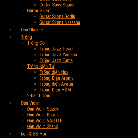
Guitar Bass Squier
Guitar Silent
Guitar Silent Godin
Guitar Silent Natasha
Đàn Ukulele
Trống
Trống Cơ
Trống Jazz Pearl
Trống Jazz Yamaha
Trống Jazz Tama
Trống Điện Tử
Trống điện Nux
Trống Điện Aroma
Trống điện Avatar
Trống Điện HXM
2-hand Drum
Đàn Violin
Đàn Violin Suzuki
Đàn Violin Kapok
Đàn Violin VALOTE
Đàn Violin 2hand
kèn & Bộ Hơi