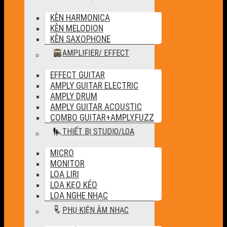
KÈN HARMONICA
KÈN MELODION
KÈN SAXOPHONE
AMPLIFIER/ EFFECT
EFFECT GUITAR
AMPLY GUITAR ELECTRIC
AMPLY DRUM
AMPLY GUITAR ACOUSTIC
COMBO GUITAR+AMPLY,FUZZ
THIẾT BỊ STUDIO/LOA
MICRO
MONITOR
LOA LIRI
LOA KẸO KÉO
LOA NGHE NHẠC
PHỤ KIỆN ÂM NHẠC