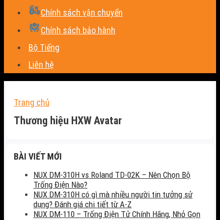
Chính sách vận chuyển
Chính sách bảo hành
Bộ Tiếng
Liên hệ
Trang chủ
Thương hiệu HXW Avatar
BÀI VIẾT MỚI
NUX DM-310H vs Roland TD-02K – Nên Chọn Bộ
Trống Điện Nào?
NUX DM-310H có gì mà nhiều người tin tưởng sử
dụng? Đánh giá chi tiết từ A-Z
NUX DM-110 – Trống Điện Tử Chính Hãng, Nhỏ Gọn