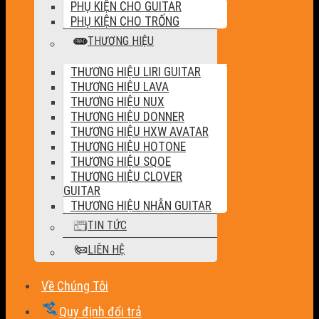
PHỤ KIỆN CHO GUITAR
PHỤ KIỆN CHO TRỐNG
THƯƠNG HIỆU
THƯƠNG HIỆU LIRI GUITAR
THƯƠNG HIỆU LAVA
THƯƠNG HIỆU NUX
THƯƠNG HIỆU DONNER
THƯƠNG HIỆU HXW AVATAR
THƯƠNG HIỆU HOTONE
THƯƠNG HIỆU SQOE
THƯƠNG HIỆU CLOVER
GUITAR
THƯƠNG HIỆU NHẪN GUITAR
TIN TỨC
LIÊN HỆ
Về Chúng Tôi
Quy định đổi trả