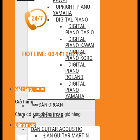
KAWAI
UPRIGHT PIANO
YAMAHA
DIGITAL PIANO
DIGITAL
PIANO CASIO
DIGITAL
PIANO KAWAI
DIGITAL
HOTLINE: 0344100218
PIANO KORG
DIGITAL
PIANO
ROLAND
DIGITAL
Giỏ hàng
PIANO
YAMAHA
Giỏ hàng
ĐÀN ORGAN
Chưa có sản phẩm trong giỏ hàng.
ĐÀN GUITAR
Đăng nhập
ĐÀN GUITAR ACOUSTIC
ĐÀN GUITAR MARTIN