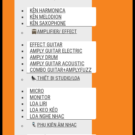
KÈN HARMONICA
KÈN MELODION
KÈN SAXOPHONE
AMPLIFIER/ EFFECT
EFFECT GUITAR
AMPLY GUITAR ELECTRIC
AMPLY DRUM
AMPLY GUITAR ACOUSTIC
COMBO GUITAR+AMPLY,FUZZ
THIẾT BỊ STUDIO/LOA
MICRO
MONITOR
LOA LIRI
LOA KẸO KÉO
LOA NGHE NHẠC
PHỤ KIỆN ÂM NHẠC