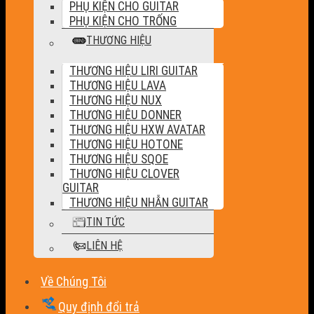
PHỤ KIỆN CHO GUITAR
PHỤ KIỆN CHO TRỐNG
THƯƠNG HIỆU
THƯƠNG HIỆU LIRI GUITAR
THƯƠNG HIỆU LAVA
THƯƠNG HIỆU NUX
THƯƠNG HIỆU DONNER
THƯƠNG HIỆU HXW AVATAR
THƯƠNG HIỆU HOTONE
THƯƠNG HIỆU SQOE
THƯƠNG HIỆU CLOVER
GUITAR
THƯƠNG HIỆU NHẪN GUITAR
TIN TỨC
LIÊN HỆ
Về Chúng Tôi
Quy định đổi trả