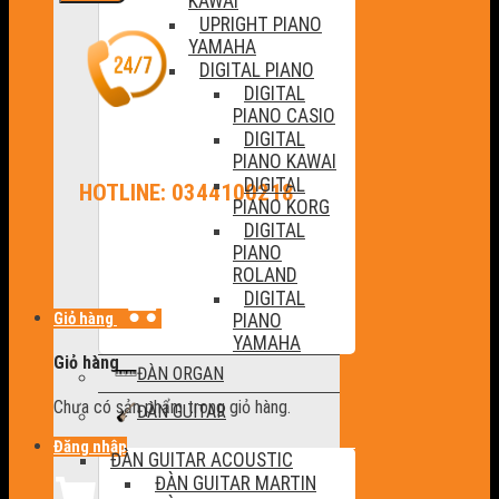
KAWAI
UPRIGHT PIANO
YAMAHA
DIGITAL PIANO
DIGITAL
PIANO CASIO
DIGITAL
PIANO KAWAI
DIGITAL
HOTLINE: 0344100218
PIANO KORG
DIGITAL
PIANO
ROLAND
DIGITAL
Giỏ hàng
PIANO
YAMAHA
Giỏ hàng
ĐÀN ORGAN
Chưa có sản phẩm trong giỏ hàng.
ĐÀN GUITAR
Đăng nhập
ĐÀN GUITAR ACOUSTIC
ĐÀN GUITAR MARTIN