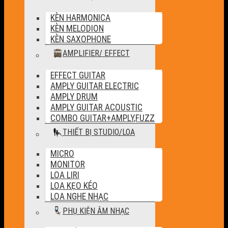
KÈN HARMONICA
KÈN MELODION
KÈN SAXOPHONE
AMPLIFIER/ EFFECT
EFFECT GUITAR
AMPLY GUITAR ELECTRIC
AMPLY DRUM
AMPLY GUITAR ACOUSTIC
COMBO GUITAR+AMPLY,FUZZ
THIẾT BỊ STUDIO/LOA
MICRO
MONITOR
LOA LIRI
LOA KẸO KÉO
LOA NGHE NHẠC
PHỤ KIỆN ÂM NHẠC