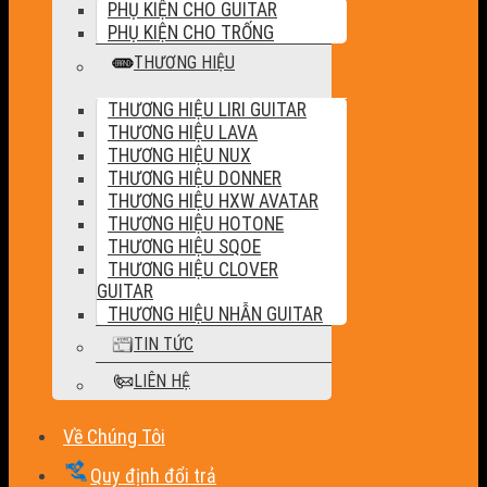
PHỤ KIỆN CHO GUITAR
PHỤ KIỆN CHO TRỐNG
THƯƠNG HIỆU
THƯƠNG HIỆU LIRI GUITAR
THƯƠNG HIỆU LAVA
THƯƠNG HIỆU NUX
THƯƠNG HIỆU DONNER
THƯƠNG HIỆU HXW AVATAR
THƯƠNG HIỆU HOTONE
THƯƠNG HIỆU SQOE
THƯƠNG HIỆU CLOVER
GUITAR
THƯƠNG HIỆU NHẪN GUITAR
TIN TỨC
LIÊN HỆ
Về Chúng Tôi
Quy định đổi trả