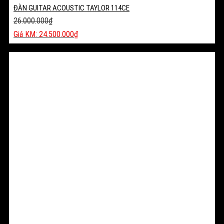
ĐÀN GUITAR ACOUSTIC TAYLOR 114CE
26.000.000
₫
Giá
24.500.000
₫
gốc
Giá
là:
hiện
26.000.000₫.
tại
là:
24.500.000₫.