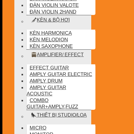
ĐÀN VIOLIN VALOTE
ĐÀN VIOLIN 2HAND
KÈN & BỘ HƠI
KÈN HARMONICA
KÈN MELODION
KÈN SAXOPHONE
AMPLIFIER/ EFFECT
EFFECT GUITAR
AMPLY GUITAR ELECTRIC
AMPLY DRUM
AMPLY GUITAR
ACOUSTIC
COMBO
GUITAR+AMPLY,FUZZ
THIẾT BỊ STUDIO/LOA
MICRO