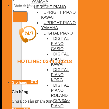
YAMAHA
Tìm
kiếm:
UPRIGHT PIANO
UPRIGHT PIANO
KAWAI
UPRIGHT PIANO
YAMAHA
DIGITAL PIANO
DIGITAL
PIANO
CASIO
DIGITAL
PIANO
HOTLINE: 0344100218
KAWAI
DIGITAL
PIANO
KORG
Giỏ hàng
DIGITAL
PIANO
Giỏ hàng
ROLAND
DIGITAL
Chưa có sản phẩm trong giỏ hàng.
PIANO