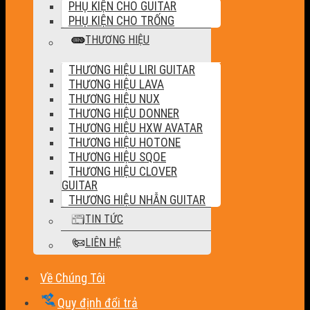
PHỤ KIỆN CHO GUITAR
PHỤ KIỆN CHO TRỐNG
THƯƠNG HIỆU
THƯƠNG HIỆU LIRI GUITAR
THƯƠNG HIỆU LAVA
THƯƠNG HIỆU NUX
THƯƠNG HIỆU DONNER
THƯƠNG HIỆU HXW AVATAR
THƯƠNG HIỆU HOTONE
THƯƠNG HIỆU SQOE
THƯƠNG HIỆU CLOVER
GUITAR
THƯƠNG HIỆU NHẪN GUITAR
TIN TỨC
LIÊN HỆ
Về Chúng Tôi
Quy định đổi trả