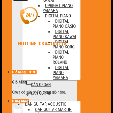
KAWAI
UPRIGHT PIANO
YAMAHA
DIGITAL PIANO
DIGITAL
PIANO CASIO
DIGITAL
PIANO KAWAI
DIGITAL
HOTLINE: 0344100218
PIANO KORG
DIGITAL
PIANO
ROLAND
DIGITAL
Giỏ hàng
PIANO
YAMAHA
Giỏ hàng
ĐÀN ORGAN
Chưa có sản phẩm trong giỏ hàng.
ĐÀN GUITAR
Đăng nhập
ĐÀN GUITAR ACOUSTIC
ĐÀN GUITAR MARTIN