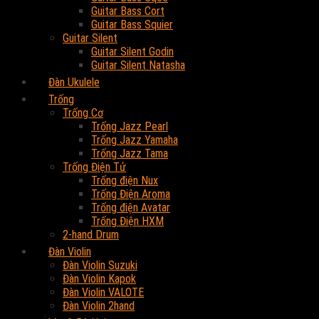
Guitar Bass Cort
Guitar Bass Squier
Guitar Silent
Guitar Silent Godin
Guitar Silent Natasha
Đàn Ukulele
Trống
Trống Cơ
Trống Jazz Pearl
Trống Jazz Yamaha
Trống Jazz Tama
Trống Điện Tử
Trống điện Nux
Trống Điện Aroma
Trống điện Avatar
Trống Điện HXM
2-hand Drum
Đàn Violin
Đàn Violin Suzuki
Đàn Violin Kapok
Đàn Violin VALOTE
Đàn Violin 2hand