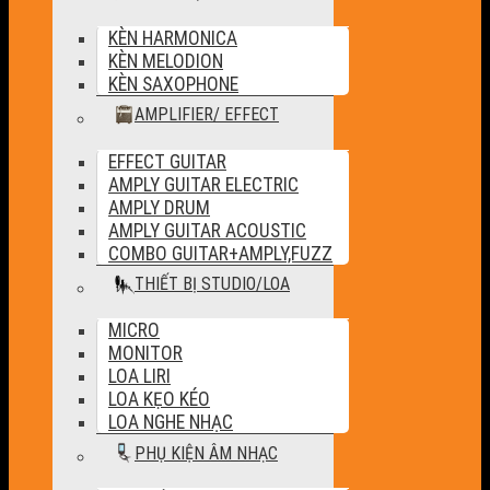
KÈN HARMONICA
KÈN MELODION
KÈN SAXOPHONE
AMPLIFIER/ EFFECT
EFFECT GUITAR
AMPLY GUITAR ELECTRIC
AMPLY DRUM
AMPLY GUITAR ACOUSTIC
COMBO GUITAR+AMPLY,FUZZ
THIẾT BỊ STUDIO/LOA
MICRO
MONITOR
LOA LIRI
LOA KẸO KÉO
LOA NGHE NHẠC
PHỤ KIỆN ÂM NHẠC