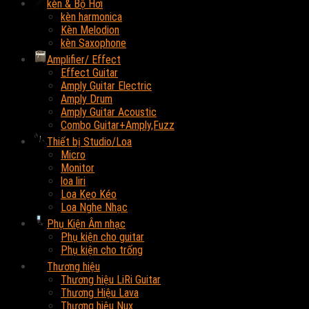
kèn & Bộ Hơi
kèn harmonica
Kèn Melodion
kèn Saxophone
Amplifier/ Effect
Effect Guitar
Amply Guitar Electric
Amply Drum
Amply Guitar Acoustic
Combo Guitar+Amply,Fuzz
Thiết bị Studio/Loa
Micro
Monitor
loa liri
Loa Kẹo Kéo
Loa Nghe Nhạc
Phụ Kiện Âm nhạc
Phụ kiện cho guitar
Phụ kiện cho trống
Thương hiệu
Thương hiệu LiRi Guitar
Thương Hiệu Lava
Thương hiệu Nux