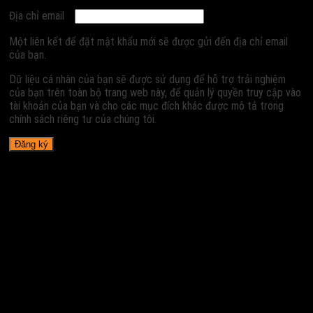
Địa chỉ email
Một liên kết để đặt mật khẩu mới sẽ được gửi đến địa chỉ email
của bạn.
Dữ liệu cá nhân của bạn sẽ được sử dụng để hỗ trợ trải nghiệm
của bạn trên toàn bộ trang web này, để quản lý quyền truy cập vào
tài khoản của bạn và cho các mục đích khác được mô tả trong
chính sách riêng tư của chúng tôi.
Đăng ký