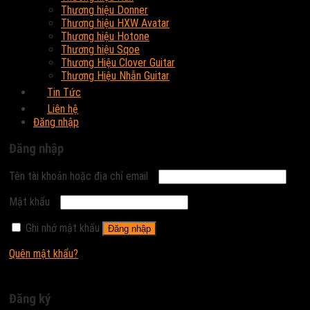
Thương hiệu Donner
Thương hiệu HXW Avatar
Thương hiệu Hotone
Thương hiệu Sqoe
Thương Hiệu Clover Guitar
Thương Hiệu Nhẫn Guitar
Tin Tức
Liên hệ
Đăng nhập
Đăng nhập
Tên tài khoản hoặc địa chỉ email
Mật khẩu
Ghi nhớ mật khẩu
Đăng nhập
Quên mật khẩu?
Đăng ký