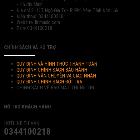
- Hồ Chí Minh.
Địa chỉ 2: 117 Ngô Gia Tự- P. Phú Yên- Tỉnh Đắk Lắk
Điện thoại: 0344100218
Website: lirimusic.com
Zalo: 0344100218
CHÍNH SÁCH VÀ HỖ TRỢ
QUY ĐỊNH VÀ HÌNH THỨC THANH TOÁN
QUY ĐỊNH CHÍNH SÁCH BẢO HÀNH
QUY ĐỊNH VẬN CHUYỄN VÀ GIAO NHẬN
QUY ĐỊNH CHÍNH SÁCH ĐỔI TRẢ
CHÍNH SÁCH VỀ BẢO MẬT THÔNG TIN
HỖ TRỢ KHÁCH HÀNG
HOTLINE TƯ VẤN:
0344100218