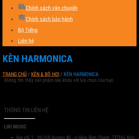
Chính sách vận chuyển
Chính sách bảo hành
Bộ Tiếng
Liên hệ
KÈN HARMONICA
TRANG CHỦ
/
KÈN & BỘ HƠI
/
KÈN HARMONICA
Không tìm thấy sản phẩm nào khớp với lựa chọn của bạn.
THÔNG TIN LIÊN HỆ
LIRI MUSIC
Địa chỉ 1 : 26/3/8 Đường 40 - p.Hiệp Bình Chánh- TP.Thủ Đức