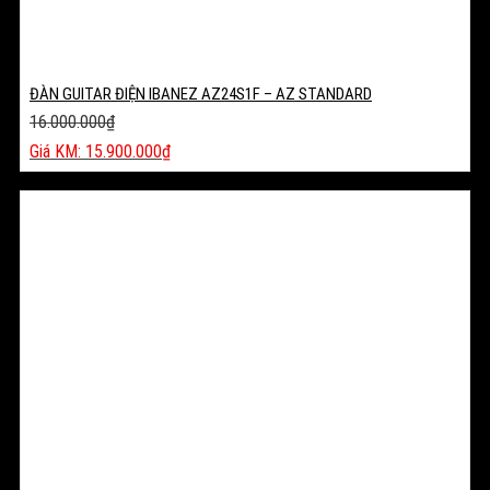
ĐÀN GUITAR ĐIỆN IBANEZ AZ24S1F – AZ STANDARD
16.000.000
₫
Giá
15.900.000
₫
gốc
Giá
là:
hiện
16.000.000₫.
tại
là:
15.900.000₫.