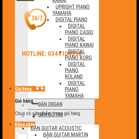
KAWAI
UPRIGHT PIANO
YAMAHA
DIGITAL PIANO
DIGITAL
PIANO CASIO
DIGITAL
PIANO KAWAI
DIGITAL
HOTLINE: 0344100218
PIANO KORG
DIGITAL
PIANO
ROLAND
DIGITAL
Giỏ hàng
PIANO
YAMAHA
Giỏ hàng
ĐÀN ORGAN
Chưa có sản phẩm trong giỏ hàng.
ĐÀN GUITAR
Đăng nhập
ĐÀN GUITAR ACOUSTIC
ĐÀN GUITAR MARTIN