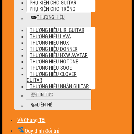
PHỤ KIỆN CHO GUITAR
PHỤ KIỆN CHO TRỐNG
THƯƠNG HIỆU
THƯƠNG HIỆU LIRI GUITAR
THƯƠNG HIỆU LAVA
THƯƠNG HIỆU NUX
THƯƠNG HIỆU DONNER
THƯƠNG HIỆU HXW AVATAR
THƯƠNG HIỆU HOTONE
THƯƠNG HIỆU SQOE
THƯƠNG HIỆU CLOVER
GUITAR
THƯƠNG HIỆU NHẪN GUITAR
TIN TỨC
LIÊN HỆ
Về Chúng Tôi
Quy định đổi trả