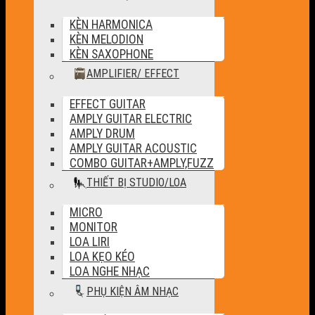
KÈN HARMONICA
KÈN MELODION
KÈN SAXOPHONE
AMPLIFIER/ EFFECT
EFFECT GUITAR
AMPLY GUITAR ELECTRIC
AMPLY DRUM
AMPLY GUITAR ACOUSTIC
COMBO GUITAR+AMPLY,FUZZ
THIẾT BỊ STUDIO/LOA
MICRO
MONITOR
LOA LIRI
LOA KẸO KÉO
LOA NGHE NHẠC
PHỤ KIỆN ÂM NHẠC