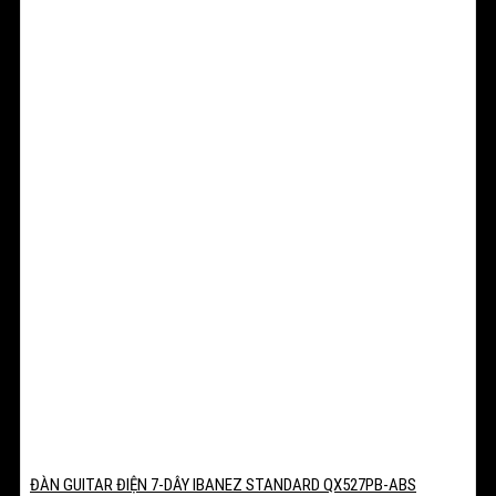
ĐÀN GUITAR ĐIỆN 7-DÂY IBANEZ STANDARD QX527PB-ABS