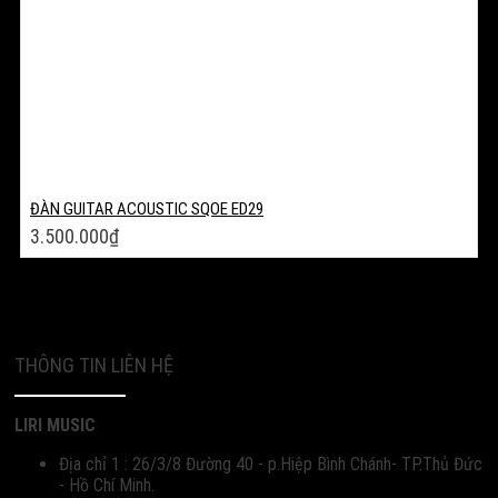
ĐÀN GUITAR ACOUSTIC SQOE ED29
3.500.000
₫
THÔNG TIN LIÊN HỆ
LIRI MUSIC
Địa chỉ 1 : 26/3/8 Đường 40 - p.Hiệp Bình Chánh- TP.Thủ Đức
- Hồ Chí Minh.