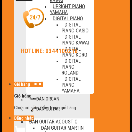
KAWAI
UPRIGHT PIANO
YAMAHA
DIGITAL PIANO
DIGITAL
PIANO CASIO
DIGITAL
PIANO KAWAI
DIGITAL
HOTLINE: 0344100218
PIANO KORG
DIGITAL
PIANO
ROLAND
DIGITAL
Giỏ hàng
PIANO
YAMAHA
Giỏ hàng
ĐÀN ORGAN
Chưa có sản phẩm trong giỏ hàng.
ĐÀN GUITAR
Đăng nhập
ĐÀN GUITAR ACOUSTIC
ĐÀN GUITAR MARTIN