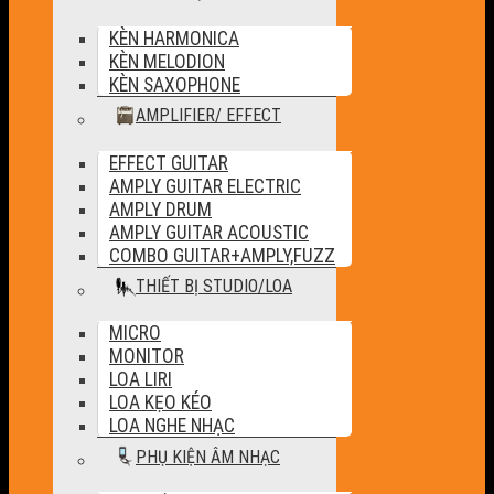
KÈN HARMONICA
KÈN MELODION
KÈN SAXOPHONE
AMPLIFIER/ EFFECT
EFFECT GUITAR
AMPLY GUITAR ELECTRIC
AMPLY DRUM
AMPLY GUITAR ACOUSTIC
COMBO GUITAR+AMPLY,FUZZ
THIẾT BỊ STUDIO/LOA
MICRO
MONITOR
LOA LIRI
LOA KẸO KÉO
LOA NGHE NHẠC
PHỤ KIỆN ÂM NHẠC