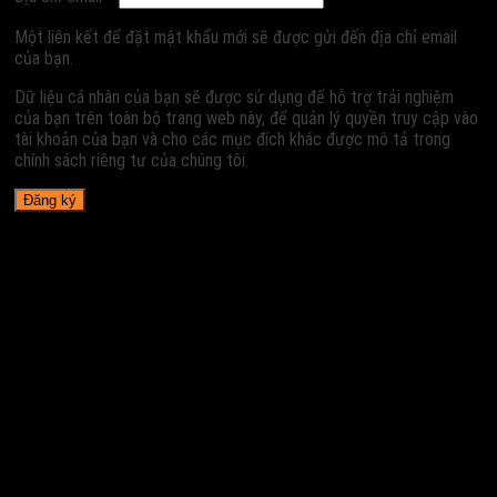
Một liên kết để đặt mật khẩu mới sẽ được gửi đến địa chỉ email
của bạn.
Dữ liệu cá nhân của bạn sẽ được sử dụng để hỗ trợ trải nghiệm
của bạn trên toàn bộ trang web này, để quản lý quyền truy cập vào
tài khoản của bạn và cho các mục đích khác được mô tả trong
chính sách riêng tư của chúng tôi.
Đăng ký