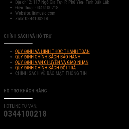
Địa chỉ 2: 117 Ngô Gia Tự- P. Phú Yên- Tỉnh Đắk Lắk
Điện thoại: 0344100218
Website: lirimusic.com
Zalo: 0344100218
CHÍNH SÁCH VÀ HỖ TRỢ
QUY ĐỊNH VÀ HÌNH THỨC THANH TOÁN
QUY ĐỊNH CHÍNH SÁCH BẢO HÀNH
QUY ĐỊNH VẬN CHUYỄN VÀ GIAO NHẬN
QUY ĐỊNH CHÍNH SÁCH ĐỔI TRẢ
CHÍNH SÁCH VỀ BẢO MẬT THÔNG TIN
HỖ TRỢ KHÁCH HÀNG
HOTLINE TƯ VẤN:
0344100218