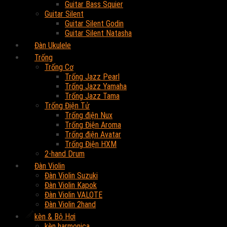
Guitar Bass Squier
Guitar Silent
Guitar Silent Godin
Guitar Silent Natasha
Đàn Ukulele
Trống
Trống Cơ
Trống Jazz Pearl
Trống Jazz Yamaha
Trống Jazz Tama
Trống Điện Tử
Trống điện Nux
Trống Điện Aroma
Trống điện Avatar
Trống Điện HXM
2-hand Drum
Đàn Violin
Đàn Violin Suzuki
Đàn Violin Kapok
Đàn Violin VALOTE
Đàn Violin 2hand
kèn & Bộ Hơi
kèn harmonica