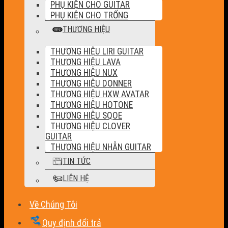
PHỤ KIỆN CHO GUITAR
PHỤ KIỆN CHO TRỐNG
THƯƠNG HIỆU
THƯƠNG HIỆU LIRI GUITAR
THƯƠNG HIỆU LAVA
THƯƠNG HIỆU NUX
THƯƠNG HIỆU DONNER
THƯƠNG HIỆU HXW AVATAR
THƯƠNG HIỆU HOTONE
THƯƠNG HIỆU SQOE
THƯƠNG HIỆU CLOVER
GUITAR
THƯƠNG HIỆU NHẪN GUITAR
TIN TỨC
LIÊN HỆ
Về Chúng Tôi
Quy định đổi trả