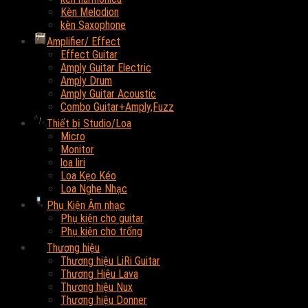
Kèn Melodion
kèn Saxophone
Amplifier/ Effect
Effect Guitar
Amply Guitar Electric
Amply Drum
Amply Guitar Acoustic
Combo Guitar+Amply,Fuzz
Thiết bị Studio/Loa
Micro
Monitor
loa liri
Loa Kẹo Kéo
Loa Nghe Nhạc
Phụ Kiện Âm nhạc
Phụ kiện cho guitar
Phụ kiện cho trống
Thương hiệu
Thương hiệu LiRi Guitar
Thương Hiệu Lava
Thương hiệu Nux
Thương hiệu Donner