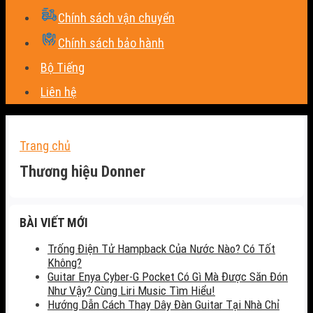
Chính sách vận chuyển
Chính sách bảo hành
Bộ Tiếng
Liên hệ
Trang chủ
Thương hiệu Donner
BÀI VIẾT MỚI
Trống Điện Tử Hampback Của Nước Nào? Có Tốt
Không?
Guitar Enya Cyber-G Pocket Có Gì Mà Được Săn Đón
Như Vậy? Cùng Liri Music Tìm Hiểu!
Hướng Dẫn Cách Thay Dây Đàn Guitar Tại Nhà Chỉ