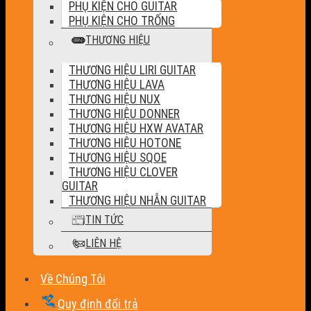
PHỤ KIỆN CHO GUITAR
PHỤ KIỆN CHO TRỐNG
THƯƠNG HIỆU
THƯƠNG HIỆU LIRI GUITAR
THƯƠNG HIỆU LAVA
THƯƠNG HIỆU NUX
THƯƠNG HIỆU DONNER
THƯƠNG HIỆU HXW AVATAR
THƯƠNG HIỆU HOTONE
THƯƠNG HIỆU SQOE
THƯƠNG HIỆU CLOVER
GUITAR
THƯƠNG HIỆU NHẪN GUITAR
TIN TỨC
LIÊN HỆ
Về Chúng Tôi
Quy định đổi trả