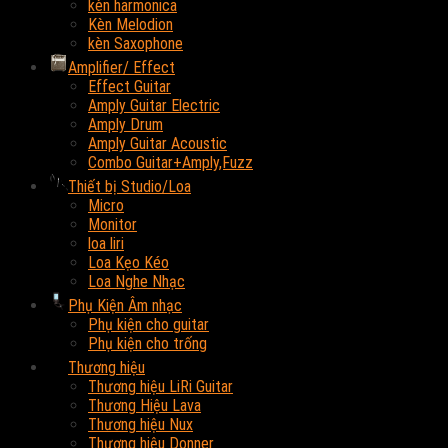
kèn harmonica
Kèn Melodion
kèn Saxophone
Amplifier/ Effect
Effect Guitar
Amply Guitar Electric
Amply Drum
Amply Guitar Acoustic
Combo Guitar+Amply,Fuzz
Thiết bị Studio/Loa
Micro
Monitor
loa liri
Loa Kẹo Kéo
Loa Nghe Nhạc
Phụ Kiện Âm nhạc
Phụ kiện cho guitar
Phụ kiện cho trống
Thương hiệu
Thương hiệu LiRi Guitar
Thương Hiệu Lava
Thương hiệu Nux
Thương hiệu Donner