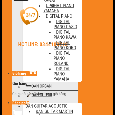
KAWAI
UPRIGHT PIANO
YAMAHA
DIGITAL PIANO
DIGITAL
PIANO CASIO
DIGITAL
PIANO KAWAI
DIGITAL
HOTLINE: 0344100218
PIANO KORG
DIGITAL
PIANO
ROLAND
DIGITAL
Giỏ hàng
PIANO
YAMAHA
Giỏ hàng
ĐÀN ORGAN
Chưa có sản phẩm trong giỏ hàng.
ĐÀN GUITAR
Đăng nhập
ĐÀN GUITAR ACOUSTIC
ĐÀN GUITAR MARTIN