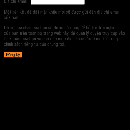
Địa chỉ email
Một liên kết để đặt mật khẩu mới sẽ được gửi đến địa chỉ email
của bạn.
Dữ liệu cá nhân của bạn sẽ được sử dụng để hỗ trợ trải nghiệm
của bạn trên toàn bộ trang web này, để quản lý quyền truy cập vào
tài khoản của bạn và cho các mục đích khác được mô tả trong
chính sách riêng tư của chúng tôi.
Đăng ký