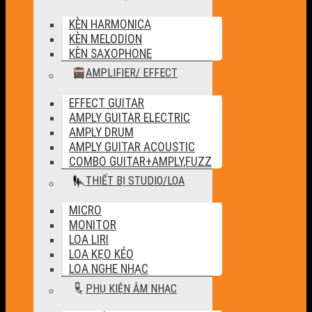
KÈN HARMONICA
KÈN MELODION
KÈN SAXOPHONE
AMPLIFIER/ EFFECT
EFFECT GUITAR
AMPLY GUITAR ELECTRIC
AMPLY DRUM
AMPLY GUITAR ACOUSTIC
COMBO GUITAR+AMPLY,FUZZ
THIẾT BỊ STUDIO/LOA
MICRO
MONITOR
LOA LIRI
LOA KẸO KÉO
LOA NGHE NHẠC
PHỤ KIỆN ÂM NHẠC