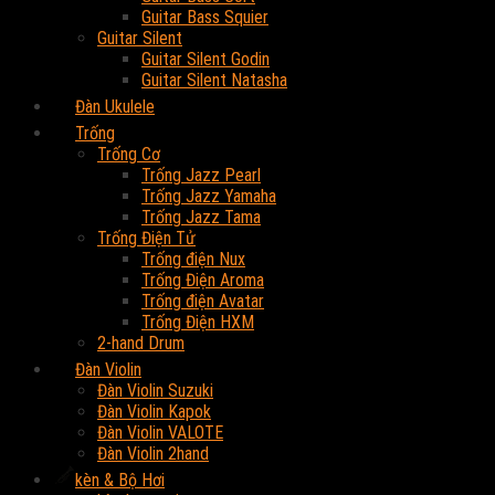
Guitar Bass Squier
Guitar Silent
Guitar Silent Godin
Guitar Silent Natasha
Đàn Ukulele
Trống
Trống Cơ
Trống Jazz Pearl
Trống Jazz Yamaha
Trống Jazz Tama
Trống Điện Tử
Trống điện Nux
Trống Điện Aroma
Trống điện Avatar
Trống Điện HXM
2-hand Drum
Đàn Violin
Đàn Violin Suzuki
Đàn Violin Kapok
Đàn Violin VALOTE
Đàn Violin 2hand
kèn & Bộ Hơi