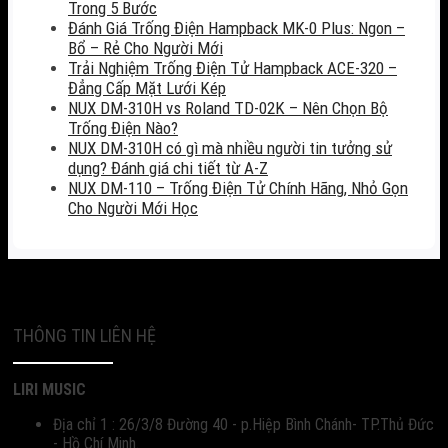
Trong 5 Bước
Đánh Giá Trống Điện Hampback MK-0 Plus: Ngon –
Bổ – Rẻ Cho Người Mới
Trải Nghiệm Trống Điện Tử Hampback ACE-320 –
Đẳng Cấp Mặt Lưới Kép
NUX DM-310H vs Roland TD-02K – Nên Chọn Bộ
Trống Điện Nào?
NUX DM-310H có gì mà nhiều người tin tưởng sử
dụng? Đánh giá chi tiết từ A-Z
NUX DM-110 – Trống Điện Tử Chính Hãng, Nhỏ Gọn
Cho Người Mới Học
THÔNG TIN LIÊN HỆ
LIRI MUSIC
Địa chỉ 1 : 26/3/8 Đường 40 - p.Hiệp Bình Chánh- TP.Thủ Đức
- Hồ Chí Minh.