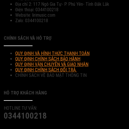
Địa chỉ 2: 117 Ngô Gia Tự- P. Phú Yên- Tỉnh Đắk Lắk
Điện thoại: 0344100218
Website: lirimusic.com
Zalo: 0344100218
CHÍNH SÁCH VÀ HỖ TRỢ
QUY ĐỊNH VÀ HÌNH THỨC THANH TOÁN
QUY ĐỊNH CHÍNH SÁCH BẢO HÀNH
QUY ĐỊNH VẬN CHUYỄN VÀ GIAO NHẬN
QUY ĐỊNH CHÍNH SÁCH ĐỔI TRẢ
CHÍNH SÁCH VỀ BẢO MẬT THÔNG TIN
HỖ TRỢ KHÁCH HÀNG
HOTLINE TƯ VẤN:
0344100218