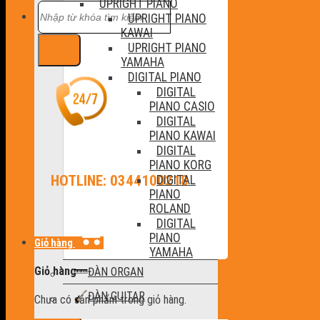
UPRIGHT PIANO
Tìm
UPRIGHT PIANO
kiếm:
KAWAI
UPRIGHT PIANO
YAMAHA
DIGITAL PIANO
DIGITAL
PIANO CASIO
DIGITAL
PIANO KAWAI
DIGITAL
PIANO KORG
HOTLINE: 0344100218
DIGITAL
PIANO
ROLAND
DIGITAL
PIANO
Giỏ hàng
YAMAHA
Giỏ hàng
ĐÀN ORGAN
ĐÀN GUITAR
Chưa có sản phẩm trong giỏ hàng.