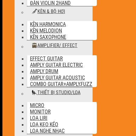
ĐÀN VIOLIN 2HAND
KÈN & BỘ HƠI
KÈN HARMONICA
KÈN MELODION
KÈN SAXOPHONE
AMPLIFIER/ EFFECT
EFFECT GUITAR
AMPLY GUITAR ELECTRIC
AMPLY DRUM
AMPLY GUITAR ACOUSTIC
COMBO GUITAR+AMPLY,FUZZ
THIẾT BỊ STUDIO/LOA
MICRO
MONITOR
LOA LIRI
LOA KẸO KÉO
LOA NGHE NHẠC