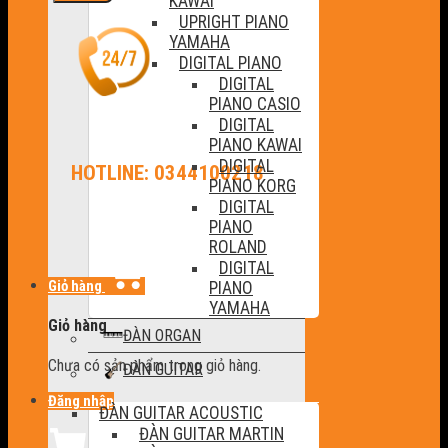
KAWAI
UPRIGHT PIANO
YAMAHA
DIGITAL PIANO
DIGITAL
PIANO CASIO
DIGITAL
PIANO KAWAI
DIGITAL
HOTLINE: 0344100218
PIANO KORG
DIGITAL
PIANO
ROLAND
DIGITAL
Giỏ hàng
PIANO
YAMAHA
Giỏ hàng
ĐÀN ORGAN
Chưa có sản phẩm trong giỏ hàng.
ĐÀN GUITAR
Đăng nhập
ĐÀN GUITAR ACOUSTIC
ĐÀN GUITAR MARTIN