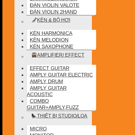
ĐÀN VIOLIN VALOTE
ĐÀN VIOLIN 2HAND
KÈN & BỘ HƠI
KÈN HARMONICA
KÈN MELODION
KÈN SAXOPHONE
AMPLIFIER/ EFFECT
EFFECT GUITAR
AMPLY GUITAR ELECTRIC
AMPLY DRUM
AMPLY GUITAR
ACOUSTIC
COMBO
GUITAR+AMPLY,FUZZ
THIẾT BỊ STUDIO/LOA
MICRO