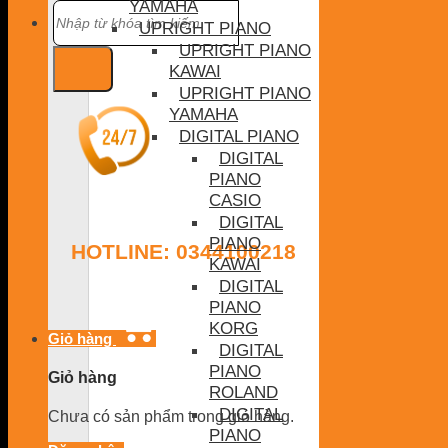
YAMAHA
Tìm
kiếm:
UPRIGHT PIANO
UPRIGHT PIANO
KAWAI
UPRIGHT PIANO
YAMAHA
DIGITAL PIANO
DIGITAL
PIANO
CASIO
DIGITAL
PIANO
HOTLINE: 0344100218
KAWAI
DIGITAL
PIANO
KORG
Giỏ hàng
DIGITAL
PIANO
Giỏ hàng
ROLAND
DIGITAL
Chưa có sản phẩm trong giỏ hàng.
PIANO