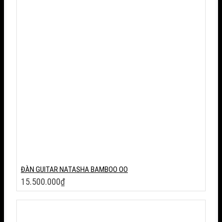
55.000.000₫.
tại
là:
30.000.000₫.
ĐÀN GUITAR NATASHA BAMBOO OO
15.500.000
₫