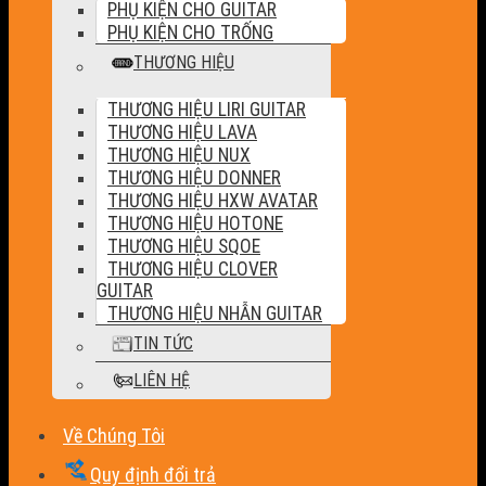
PHỤ KIỆN CHO GUITAR
PHỤ KIỆN CHO TRỐNG
THƯƠNG HIỆU
THƯƠNG HIỆU LIRI GUITAR
THƯƠNG HIỆU LAVA
THƯƠNG HIỆU NUX
THƯƠNG HIỆU DONNER
THƯƠNG HIỆU HXW AVATAR
THƯƠNG HIỆU HOTONE
THƯƠNG HIỆU SQOE
THƯƠNG HIỆU CLOVER
GUITAR
THƯƠNG HIỆU NHẪN GUITAR
TIN TỨC
LIÊN HỆ
Về Chúng Tôi
Quy định đổi trả