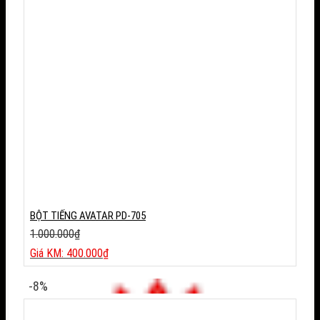
BỘT TIẾNG AVATAR PD-705
1.000.000
₫
Giá
400.000
₫
gốc
Giá
là:
hiện
-8%
1.000.000₫.
tại
là: