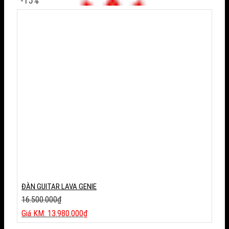
-15%
2.500.000₫.
tại
là:
2.250.000₫.
ĐÀN GUITAR LAVA GENIE
16.500.000
₫
Giá
13.980.000
₫
gốc
Giá