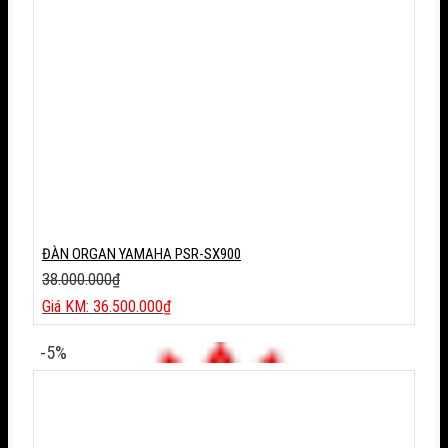
ĐÀN ORGAN YAMAHA PSR-SX900
38.000.000
₫
Giá
36.500.000
₫
gốc
Giá
là:
hiện
-5%
38.000.000₫.
tại
là:
36.500.000₫.