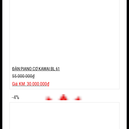
ĐÀN PIANO CƠ KAWAI BL 61
55.000.000
₫
Giá
30.000.000
₫
gốc
Giá
là:
hiện
-4%
55.000.000₫.
tại
là:
30.000.000₫.