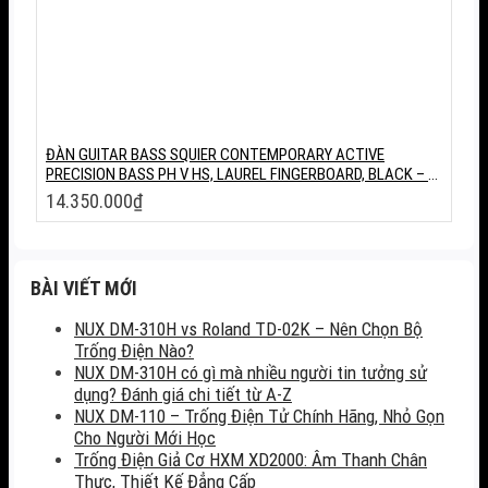
ĐÀN GUITAR BASS SQUIER CONTEMPORARY ACTIVE
PRECISION BASS PH V HS, LAUREL FINGERBOARD, BLACK – 5
STRINGS
14.350.000
₫
BÀI VIẾT MỚI
NUX DM-310H vs Roland TD-02K – Nên Chọn Bộ
Trống Điện Nào?
NUX DM-310H có gì mà nhiều người tin tưởng sử
dụng? Đánh giá chi tiết từ A-Z
NUX DM-110 – Trống Điện Tử Chính Hãng, Nhỏ Gọn
Cho Người Mới Học
Trống Điện Giả Cơ HXM XD2000: Âm Thanh Chân
Thực, Thiết Kế Đẳng Cấp