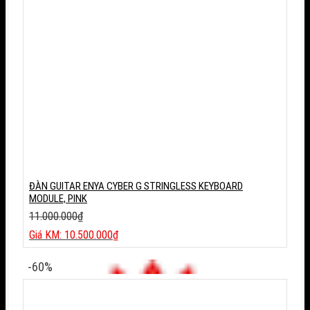
ĐÀN GUITAR ENYA CYBER G STRINGLESS KEYBOARD
MODULE, PINK
11.000.000
₫
Giá
10.500.000
₫
gốc
Giá
là:
hiện
-60%
11.000.000₫.
tại
là:
10.500.000₫.