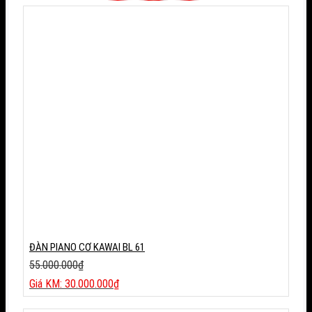
ĐÀN PIANO CƠ KAWAI BL 61
55.000.000
₫
Giá
30.000.000
₫
gốc
Giá
là:
hiện