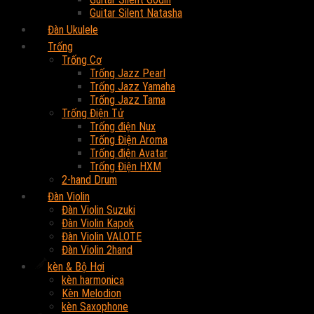
Guitar Silent Natasha
Đàn Ukulele
Trống
Trống Cơ
Trống Jazz Pearl
Trống Jazz Yamaha
Trống Jazz Tama
Trống Điện Tử
Trống điện Nux
Trống Điện Aroma
Trống điện Avatar
Trống Điện HXM
2-hand Drum
Đàn Violin
Đàn Violin Suzuki
Đàn Violin Kapok
Đàn Violin VALOTE
Đàn Violin 2hand
kèn & Bộ Hơi
kèn harmonica
Kèn Melodion
kèn Saxophone