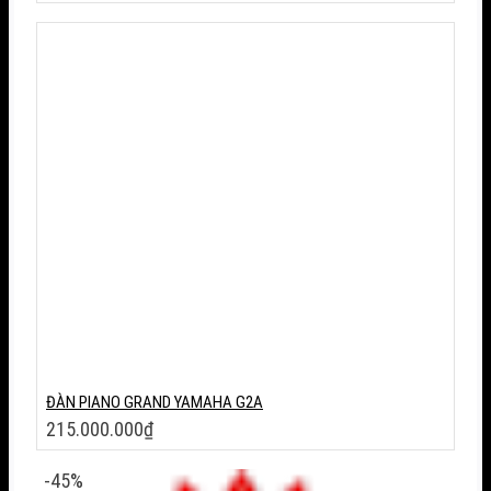
gốc
Giá
là:
hiện
7.500.000₫.
tại
là:
6.200.000₫.
ĐÀN PIANO GRAND YAMAHA G2A
215.000.000
₫
-45%