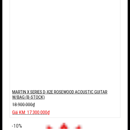
400.000₫.
MARTIN X SERIES D-X2E ROSEWOOD ACOUSTIC GUITAR
W/BAG (B-STOCK)
18.900.000
₫
Giá
17.300.000
₫
gốc
Giá
là:
hiện
-10%