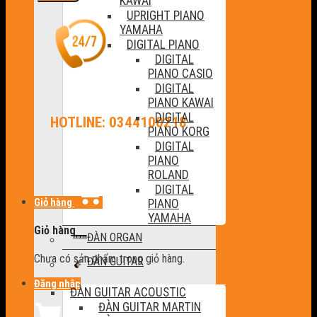
KAWAI
UPRIGHT PIANO
YAMAHA
DIGITAL PIANO
DIGITAL
PIANO CASIO
DIGITAL
PIANO KAWAI
DIGITAL
HOTLINE: 0344100218
PIANO KORG
DIGITAL
PIANO
ROLAND
DIGITAL
Giỏ hàng
PIANO
YAMAHA
Giỏ hàng
ĐÀN ORGAN
Chưa có sản phẩm trong giỏ hàng.
ĐÀN GUITAR
Đăng nhập
ĐÀN GUITAR ACOUSTIC
ĐÀN GUITAR MARTIN