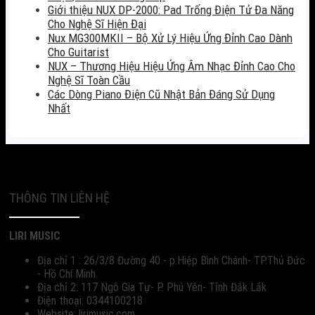
Giới thiệu NUX DP-2000: Pad Trống Điện Tử Đa Năng
Cho Nghệ Sĩ Hiện Đại
Nux MG300MKII – Bộ Xử Lý Hiệu Ứng Đỉnh Cao Dành
Cho Guitarist
NUX – Thương Hiệu Hiệu Ứng Âm Nhạc Đỉnh Cao Cho
Nghệ Sĩ Toàn Cầu
Các Dòng Piano Điện Cũ Nhật Bản Đáng Sử Dụng
Nhất
THÔNG TIN LIÊN HỆ
LIRI MUSIC
Địa chỉ 1 : 26/3/8 Đường 40 - p.Hiệp Bình Chánh- TP.Thủ Đức
- Hồ Chí Minh.
Địa chỉ 2: 117 Ngô Gia Tự- P. Phú Yên- Tỉnh Đắk Lắk
Điện thoại: 0344100218
Website: lirimusic.com