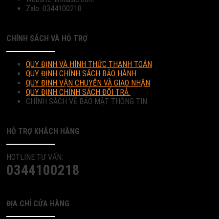
Zalo: 0344100218
CHÍNH SÁCH VÀ HỖ TRỢ
QUY ĐỊNH VÀ HÌNH THỨC THANH TOÁN
QUY ĐỊNH CHÍNH SÁCH BẢO HÀNH
QUY ĐỊNH VẬN CHUYỄN VÀ GIAO NHẬN
QUY ĐỊNH CHÍNH SÁCH ĐỔI TRẢ
CHÍNH SÁCH VỀ BẢO MẬT THÔNG TIN
HỖ TRỢ KHÁCH HÀNG
HOTLINE TƯ VẤN:
0344100218
ĐỊA CHỈ CỬA HÀNG