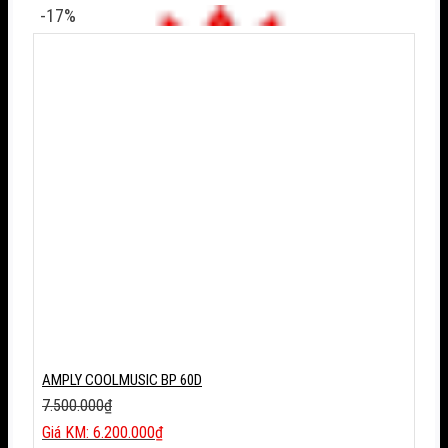
là:
hiện
-17%
16.500.000₫.
tại
là:
13.980.000₫.
AMPLY COOLMUSIC BP 60D
7.500.000
₫
Giá
6.200.000
₫