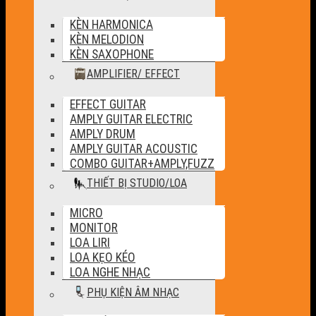
KÈN HARMONICA
KÈN MELODION
KÈN SAXOPHONE
AMPLIFIER/ EFFECT
EFFECT GUITAR
AMPLY GUITAR ELECTRIC
AMPLY DRUM
AMPLY GUITAR ACOUSTIC
COMBO GUITAR+AMPLY,FUZZ
THIẾT BỊ STUDIO/LOA
MICRO
MONITOR
LOA LIRI
LOA KẸO KÉO
LOA NGHE NHẠC
PHỤ KIỆN ÂM NHẠC