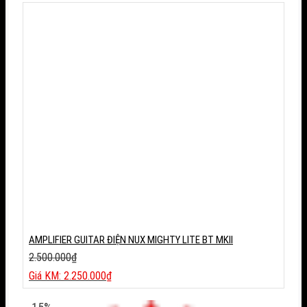
18.900.000₫.
tại
là:
17.300.000₫.
AMPLIFIER GUITAR ĐIỆN NUX MIGHTY LITE BT MKII
2.500.000
₫
Giá
2.250.000
₫
gốc
Giá
là:
hiện