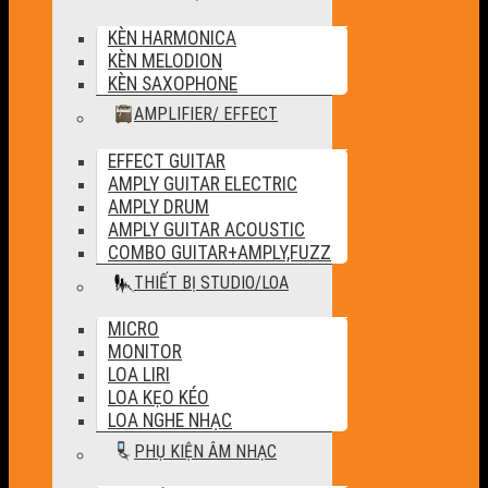
KÈN HARMONICA
KÈN MELODION
KÈN SAXOPHONE
AMPLIFIER/ EFFECT
EFFECT GUITAR
AMPLY GUITAR ELECTRIC
AMPLY DRUM
AMPLY GUITAR ACOUSTIC
COMBO GUITAR+AMPLY,FUZZ
THIẾT BỊ STUDIO/LOA
MICRO
MONITOR
LOA LIRI
LOA KẸO KÉO
LOA NGHE NHẠC
PHỤ KIỆN ÂM NHẠC