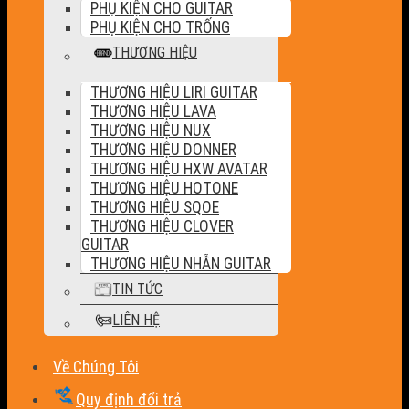
PHỤ KIỆN CHO GUITAR
PHỤ KIỆN CHO TRỐNG
THƯƠNG HIỆU
THƯƠNG HIỆU LIRI GUITAR
THƯƠNG HIỆU LAVA
THƯƠNG HIỆU NUX
THƯƠNG HIỆU DONNER
THƯƠNG HIỆU HXW AVATAR
THƯƠNG HIỆU HOTONE
THƯƠNG HIỆU SQOE
THƯƠNG HIỆU CLOVER
GUITAR
THƯƠNG HIỆU NHẪN GUITAR
TIN TỨC
LIÊN HỆ
Về Chúng Tôi
Quy định đổi trả