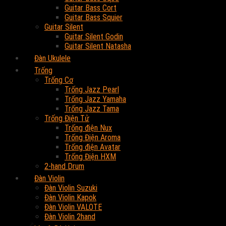
Guitar Bass Cort
Guitar Bass Squier
Guitar Silent
Guitar Silent Godin
Guitar Silent Natasha
Đàn Ukulele
Trống
Trống Cơ
Trống Jazz Pearl
Trống Jazz Yamaha
Trống Jazz Tama
Trống Điện Tử
Trống điện Nux
Trống Điện Aroma
Trống điện Avatar
Trống Điện HXM
2-hand Drum
Đàn Violin
Đàn Violin Suzuki
Đàn Violin Kapok
Đàn Violin VALOTE
Đàn Violin 2hand