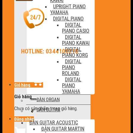
KAWAI
UPRIGHT PIANO
YAMAHA
DIGITAL PIANO
DIGITAL
PIANO CASIO
DIGITAL
PIANO KAWAI
DIGITAL
HOTLINE: 0344100218
PIANO KORG
DIGITAL
PIANO
ROLAND
DIGITAL
Giỏ hàng
PIANO
YAMAHA
Giỏ hàng
ĐÀN ORGAN
Chưa có sản phẩm trong giỏ hàng.
ĐÀN GUITAR
Đăng nhập
ĐÀN GUITAR ACOUSTIC
ĐÀN GUITAR MARTIN