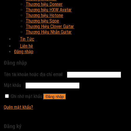
Thương hiệu Donner
Thương hiệu HXW Avatar
Thương hiệu Hotone
Thương hiệu Sqoe
Thương Hiệu Clover Guitar
Thương Hiệu Nhẫn Guitar
Tin Tức
Liên hệ
Đăng nhập
Đăng nhập
Tên tài khoản hoặc địa chỉ email
Mật khẩu
Ghi nhớ mật khẩu
Đăng nhập
Quên mật khẩu?
Đăng ký