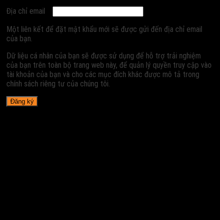
Địa chỉ email
Một liên kết để đặt mật khẩu mới sẽ được gửi đến địa chỉ email
của bạn.
Dữ liệu cá nhân của bạn sẽ được sử dụng để hỗ trợ trải nghiệm
của bạn trên toàn bộ trang web này, để quản lý quyền truy cập vào
tài khoản của bạn và cho các mục đích khác được mô tả trong
chính sách riêng tư của chúng tôi.
Đăng ký