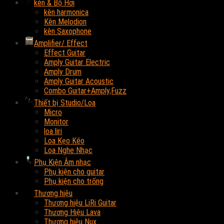
kèn & Bộ Hơi
kèn harmonica
Kèn Melodion
kèn Saxophone
Amplifier/ Effect
Effect Guitar
Amply Guitar Electric
Amply Drum
Amply Guitar Acoustic
Combo Guitar+Amply,Fuzz
Thiết bị Studio/Loa
Micro
Monitor
loa liri
Loa Kẹo Kéo
Loa Nghe Nhạc
Phụ Kiện Âm nhạc
Phụ kiện cho guitar
Phụ kiện cho trống
Thương hiệu
Thương hiệu LiRi Guitar
Thương Hiệu Lava
Thương hiệu Nux