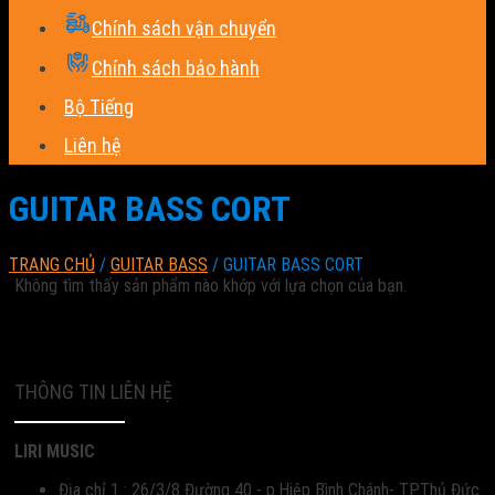
Chính sách vận chuyển
Chính sách bảo hành
Bộ Tiếng
Liên hệ
GUITAR BASS CORT
TRANG CHỦ
/
GUITAR BASS
/
GUITAR BASS CORT
Không tìm thấy sản phẩm nào khớp với lựa chọn của bạn.
THÔNG TIN LIÊN HỆ
LIRI MUSIC
Địa chỉ 1 : 26/3/8 Đường 40 - p.Hiệp Bình Chánh- TP.Thủ Đức