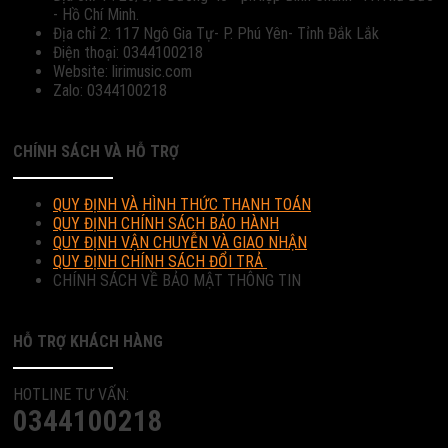
- Hồ Chí Minh.
Địa chỉ 2: 117 Ngô Gia Tự- P. Phú Yên- Tỉnh Đắk Lắk
Điện thoại: 0344100218
Website: lirimusic.com
Zalo: 0344100218
CHÍNH SÁCH VÀ HỖ TRỢ
QUY ĐỊNH VÀ HÌNH THỨC THANH TOÁN
QUY ĐỊNH CHÍNH SÁCH BẢO HÀNH
QUY ĐỊNH VẬN CHUYỄN VÀ GIAO NHẬN
QUY ĐỊNH CHÍNH SÁCH ĐỔI TRẢ
CHÍNH SÁCH VỀ BẢO MẬT THÔNG TIN
HỖ TRỢ KHÁCH HÀNG
HOTLINE TƯ VẤN:
0344100218