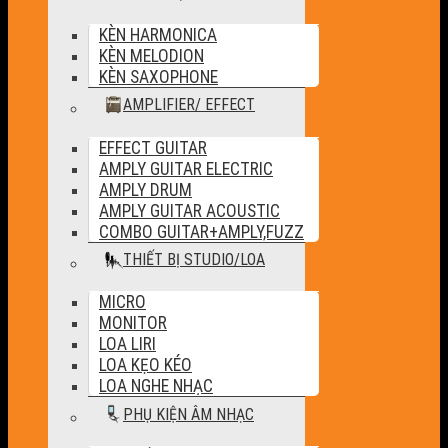
KÈN HARMONICA
KÈN MELODION
KÈN SAXOPHONE
AMPLIFIER/ EFFECT
EFFECT GUITAR
AMPLY GUITAR ELECTRIC
AMPLY DRUM
AMPLY GUITAR ACOUSTIC
COMBO GUITAR+AMPLY,FUZZ
THIẾT BỊ STUDIO/LOA
MICRO
MONITOR
LOA LIRI
LOA KẸO KÉO
LOA NGHE NHẠC
PHỤ KIỆN ÂM NHẠC