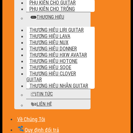
PHỤ KIỆN CHO GUITAR
PHỤ KIỆN CHO TRỐNG
THƯƠNG HIỆU
THƯƠNG HIỆU LIRI GUITAR
THƯƠNG HIỆU LAVA
THƯƠNG HIỆU NUX
THƯƠNG HIỆU DONNER
THƯƠNG HIỆU HXW AVATAR
THƯƠNG HIỆU HOTONE
THƯƠNG HIỆU SQOE
THƯƠNG HIỆU CLOVER
GUITAR
THƯƠNG HIỆU NHẪN GUITAR
TIN TỨC
LIÊN HỆ
Về Chúng Tôi
Quy định đổi trả