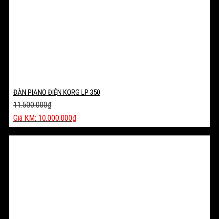
ĐÀN PIANO ĐIỆN KORG LP 350
11.500.000
₫
Giá
10.000.000
₫
gốc
Giá
là:
hiện
11.500.000₫.
tại
là:
10.000.000₫.