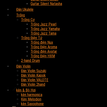
Guitar Silent Natasha
Đàn Ukulele
Trống
Trống Cơ
Trống Jazz Pearl
Trống Jazz Yamaha
Trống Jazz Tama
Trống Điện Tử
Trống điện Nux
Trống Điện Aroma
Trống điện Avatar
Trống Điện HXM
2-hand Drum
Đàn Violin
Đàn Violin Suzuki
Đàn Violin Kapok
Đàn Violin VALOTE
Đàn Violin 2hand
kèn & Bộ Hơi
kèn harmonica
Kèn Melodion
kèn Saxophone