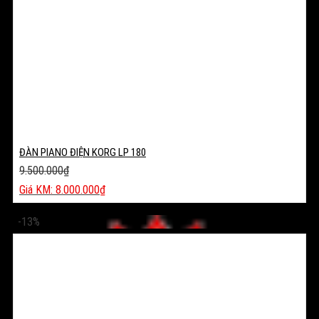
ĐÀN PIANO ĐIỆN KORG LP 180
9.500.000
₫
Giá
8.000.000
₫
gốc
Giá
là:
hiện
-13%
9.500.000₫.
tại
là:
8.000.000₫.