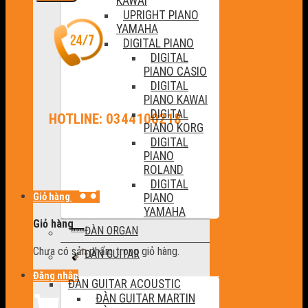
KAWAI
UPRIGHT PIANO
YAMAHA
DIGITAL PIANO
DIGITAL
PIANO CASIO
DIGITAL
PIANO KAWAI
DIGITAL
HOTLINE: 0344100218
PIANO KORG
DIGITAL
PIANO
ROLAND
DIGITAL
Giỏ hàng
PIANO
YAMAHA
Giỏ hàng
ĐÀN ORGAN
Chưa có sản phẩm trong giỏ hàng.
ĐÀN GUITAR
Đăng nhập
ĐÀN GUITAR ACOUSTIC
ĐÀN GUITAR MARTIN