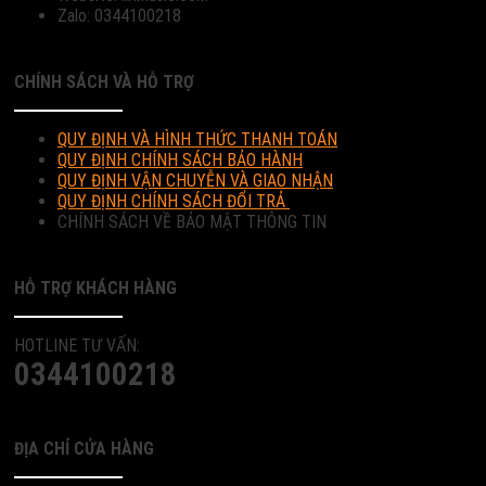
Zalo: 0344100218
CHÍNH SÁCH VÀ HỖ TRỢ
QUY ĐỊNH VÀ HÌNH THỨC THANH TOÁN
QUY ĐỊNH CHÍNH SÁCH BẢO HÀNH
QUY ĐỊNH VẬN CHUYỄN VÀ GIAO NHẬN
QUY ĐỊNH CHÍNH SÁCH ĐỔI TRẢ
CHÍNH SÁCH VỀ BẢO MẬT THÔNG TIN
HỖ TRỢ KHÁCH HÀNG
HOTLINE TƯ VẤN:
0344100218
ĐỊA CHỈ CỬA HÀNG