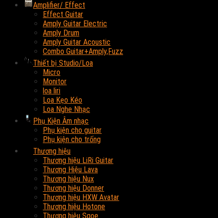
Amplifier/ Effect
Effect Guitar
Amply Guitar Electric
Amply Drum
Amply Guitar Acoustic
Combo Guitar+Amply,Fuzz
Thiết bị Studio/Loa
Micro
Monitor
loa liri
Loa Kẹo Kéo
Loa Nghe Nhạc
Phụ Kiện Âm nhạc
Phụ kiện cho guitar
Phụ kiện cho trống
Thương hiệu
Thương hiệu LiRi Guitar
Thương Hiệu Lava
Thương hiệu Nux
Thương hiệu Donner
Thương hiệu HXW Avatar
Thương hiệu Hotone
Thương hiệu Sqoe