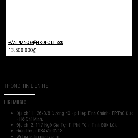
ĐÀN PIANO ĐIỆN KORG LP 380
13.500.000
₫
THÔNG TIN LIÊN HỆ
LIRI MUSIC
Địa chỉ 1 : 26/3/8 Đường 40 - p.Hiệp Bình Chánh- TP.Thủ Đức
- Hồ Chí Minh.
Địa chỉ 2: 117 Ngô Gia Tự- P. Phú Yên- Tỉnh Đắk Lắk
Điện thoại: 0344100218
Website: lirimusic.com