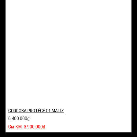
CORDOBA PROTÉGÉ C1 MATIZ
6.400.000
₫
Giá
3.900.000
₫
gốc
Giá