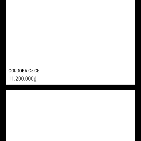
CORDOBA C5 CE
11.200.000
₫