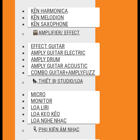
KÈN HARMONICA
KÈN MELODION
KÈN SAXOPHONE
AMPLIFIER/ EFFECT
EFFECT GUITAR
AMPLY GUITAR ELECTRIC
AMPLY DRUM
AMPLY GUITAR ACOUSTIC
COMBO GUITAR+AMPLY,FUZZ
THIẾT BỊ STUDIO/LOA
MICRO
MONITOR
LOA LIRI
LOA KẸO KÉO
LOA NGHE NHẠC
PHỤ KIỆN ÂM NHẠC