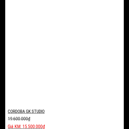
CORDOBA GK STUDIO
19.600.000
₫
Giá
15.500.000
₫