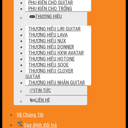
PHỤ KIỆN CHO GUITAR
PHỤ KIỆN CHO TRỐNG
THƯƠNG HIỆU
THƯƠNG HIỆU LIRI GUITAR
THƯƠNG HIỆU LAVA
THƯƠNG HIỆU NUX
THƯƠNG HIỆU DONNER
THƯƠNG HIỆU HXW AVATAR
THƯƠNG HIỆU HOTONE
THƯƠNG HIỆU SQOE
THƯƠNG HIỆU CLOVER
GUITAR
THƯƠNG HIỆU NHẪN GUITAR
TIN TỨC
LIÊN HỆ
Về Chúng Tôi
Quy định đổi trả