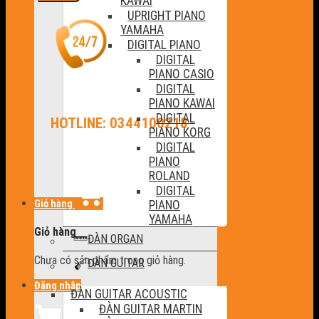
KAWAI
UPRIGHT PIANO
YAMAHA
DIGITAL PIANO
DIGITAL
PIANO CASIO
DIGITAL
PIANO KAWAI
DIGITAL
HOTLINE: 0344100218
PIANO KORG
DIGITAL
PIANO
ROLAND
DIGITAL
Giỏ hàng
PIANO
YAMAHA
Giỏ hàng
ĐÀN ORGAN
Chưa có sản phẩm trong giỏ hàng.
ĐÀN GUITAR
Đăng nhập
ĐÀN GUITAR ACOUSTIC
ĐÀN GUITAR MARTIN