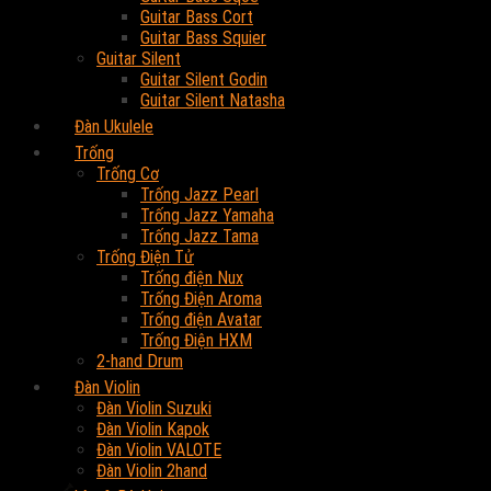
Guitar Bass Cort
Guitar Bass Squier
Guitar Silent
Guitar Silent Godin
Guitar Silent Natasha
Đàn Ukulele
Trống
Trống Cơ
Trống Jazz Pearl
Trống Jazz Yamaha
Trống Jazz Tama
Trống Điện Tử
Trống điện Nux
Trống Điện Aroma
Trống điện Avatar
Trống Điện HXM
2-hand Drum
Đàn Violin
Đàn Violin Suzuki
Đàn Violin Kapok
Đàn Violin VALOTE
Đàn Violin 2hand