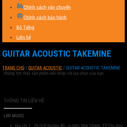
Chính sách vận chuyển
Chính sách bảo hành
Bộ Tiếng
Liên hệ
GUITAR ACOUSTIC TAKEMINE
TRANG CHỦ
/
GUITAR ACOUSTIC
/
GUITAR ACOUSTIC TAKEMINE
Không tìm thấy sản phẩm nào khớp với lựa chọn của bạn.
THÔNG TIN LIÊN HỆ
LIRI MUSIC
Địa chỉ 1 : 26/3/8 Đường 40 - p.Hiệp Bình Chánh- TP.Thủ Đức