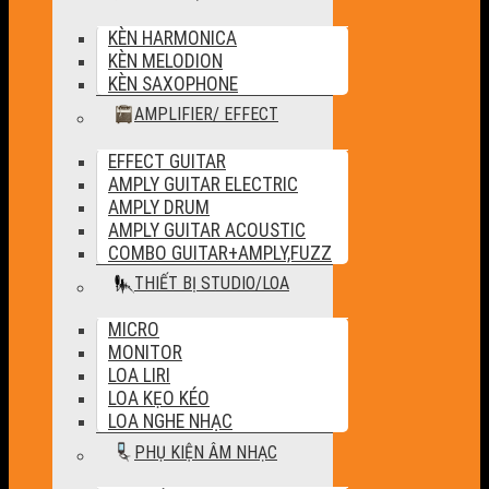
KÈN HARMONICA
KÈN MELODION
KÈN SAXOPHONE
AMPLIFIER/ EFFECT
EFFECT GUITAR
AMPLY GUITAR ELECTRIC
AMPLY DRUM
AMPLY GUITAR ACOUSTIC
COMBO GUITAR+AMPLY,FUZZ
THIẾT BỊ STUDIO/LOA
MICRO
MONITOR
LOA LIRI
LOA KẸO KÉO
LOA NGHE NHẠC
PHỤ KIỆN ÂM NHẠC