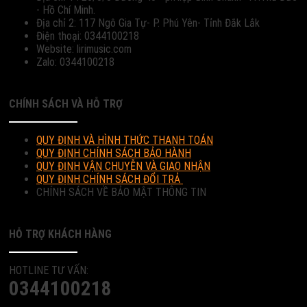
- Hồ Chí Minh.
Địa chỉ 2: 117 Ngô Gia Tự- P. Phú Yên- Tỉnh Đắk Lắk
Điện thoại: 0344100218
Website: lirimusic.com
Zalo: 0344100218
CHÍNH SÁCH VÀ HỖ TRỢ
QUY ĐỊNH VÀ HÌNH THỨC THANH TOÁN
QUY ĐỊNH CHÍNH SÁCH BẢO HÀNH
QUY ĐỊNH VẬN CHUYỄN VÀ GIAO NHẬN
QUY ĐỊNH CHÍNH SÁCH ĐỔI TRẢ
CHÍNH SÁCH VỀ BẢO MẬT THÔNG TIN
HỖ TRỢ KHÁCH HÀNG
HOTLINE TƯ VẤN:
0344100218