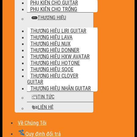
PHỤ KIỆN CHO GUITAR
PHỤ KIỆN CHO TRỐNG
THƯƠNG HIỆU
THƯƠNG HIỆU LIRI GUITAR
THƯƠNG HIỆU LAVA
THƯƠNG HIỆU NUX
THƯƠNG HIỆU DONNER
THƯƠNG HIỆU HXW AVATAR
THƯƠNG HIỆU HOTONE
THƯƠNG HIỆU SQOE
THƯƠNG HIỆU CLOVER
GUITAR
THƯƠNG HIỆU NHẪN GUITAR
TIN TỨC
LIÊN HỆ
Về Chúng Tôi
Quy định đổi trả