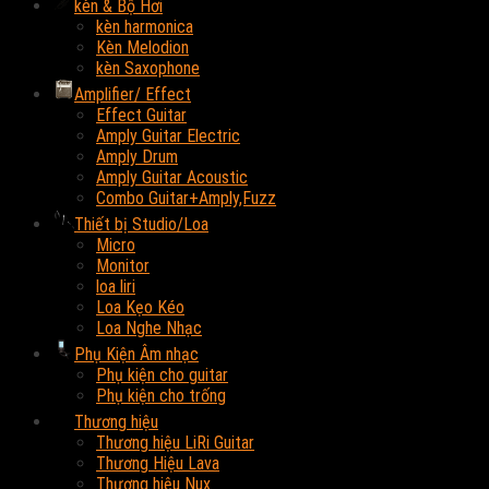
kèn & Bộ Hơi
kèn harmonica
Kèn Melodion
kèn Saxophone
Amplifier/ Effect
Effect Guitar
Amply Guitar Electric
Amply Drum
Amply Guitar Acoustic
Combo Guitar+Amply,Fuzz
Thiết bị Studio/Loa
Micro
Monitor
loa liri
Loa Kẹo Kéo
Loa Nghe Nhạc
Phụ Kiện Âm nhạc
Phụ kiện cho guitar
Phụ kiện cho trống
Thương hiệu
Thương hiệu LiRi Guitar
Thương Hiệu Lava
Thương hiệu Nux