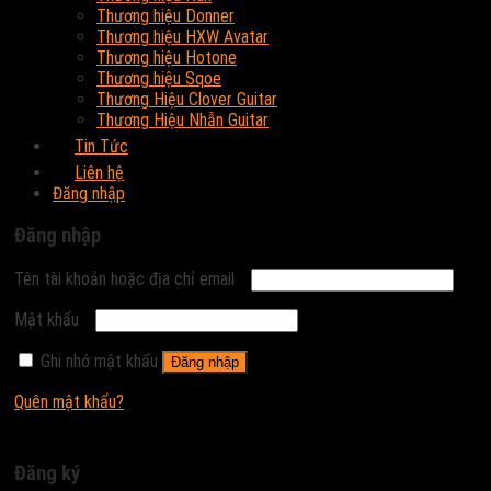
Thương hiệu Donner
Thương hiệu HXW Avatar
Thương hiệu Hotone
Thương hiệu Sqoe
Thương Hiệu Clover Guitar
Thương Hiệu Nhẫn Guitar
Tin Tức
Liên hệ
Đăng nhập
Đăng nhập
Tên tài khoản hoặc địa chỉ email
Mật khẩu
Ghi nhớ mật khẩu
Đăng nhập
Quên mật khẩu?
Đăng ký