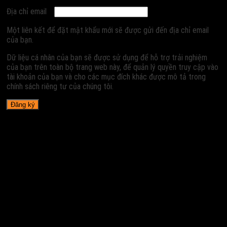
Địa chỉ email
Một liên kết để đặt mật khẩu mới sẽ được gửi đến địa chỉ email
của bạn.
Dữ liệu cá nhân của bạn sẽ được sử dụng để hỗ trợ trải nghiệm
của bạn trên toàn bộ trang web này, để quản lý quyền truy cập vào
tài khoản của bạn và cho các mục đích khác được mô tả trong
chính sách riêng tư của chúng tôi.
Đăng ký