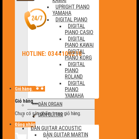
KAWAI
UPRIGHT PIANO
YAMAHA
DIGITAL PIANO
DIGITAL
PIANO CASIO
DIGITAL
PIANO KAWAI
DIGITAL
HOTLINE: 0344100218
PIANO KORG
DIGITAL
PIANO
ROLAND
DIGITAL
Giỏ hàng
PIANO
YAMAHA
Giỏ hàng
ĐÀN ORGAN
Chưa có sản phẩm trong giỏ hàng.
ĐÀN GUITAR
Đăng nhập
ĐÀN GUITAR ACOUSTIC
ĐÀN GUITAR MARTIN