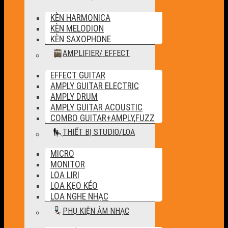
KÈN HARMONICA
KÈN MELODION
KÈN SAXOPHONE
AMPLIFIER/ EFFECT
EFFECT GUITAR
AMPLY GUITAR ELECTRIC
AMPLY DRUM
AMPLY GUITAR ACOUSTIC
COMBO GUITAR+AMPLY,FUZZ
THIẾT BỊ STUDIO/LOA
MICRO
MONITOR
LOA LIRI
LOA KẸO KÉO
LOA NGHE NHẠC
PHỤ KIỆN ÂM NHẠC