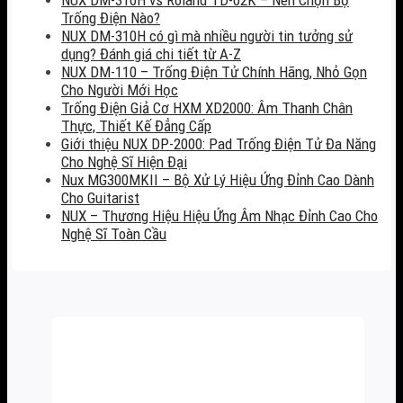
Trống Điện Nào?
NUX DM-310H có gì mà nhiều người tin tưởng sử
dụng? Đánh giá chi tiết từ A-Z
NUX DM-110 – Trống Điện Tử Chính Hãng, Nhỏ Gọn
Cho Người Mới Học
Trống Điện Giả Cơ HXM XD2000: Âm Thanh Chân
Thực, Thiết Kế Đẳng Cấp
Giới thiệu NUX DP-2000: Pad Trống Điện Tử Đa Năng
Cho Nghệ Sĩ Hiện Đại
Nux MG300MKII – Bộ Xử Lý Hiệu Ứng Đỉnh Cao Dành
Cho Guitarist
NUX – Thương Hiệu Hiệu Ứng Âm Nhạc Đỉnh Cao Cho
Nghệ Sĩ Toàn Cầu