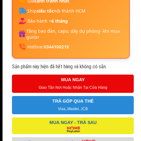
Giá
cạnh tranh nhất
Ship
siêu tốc
nội thành HCM
Bảo hành +
6 tháng
Tặng bao đàn, capo, dây dự phòng- khi mua
guitar
Hotline:
0344100218
Sản phẩm này hiện đã hết hàng và không có sẵn.
MUA NGAY
Giao Tận Nơi Hoặc Nhận Tại Cửa Hàng
TRẢ GÓP QUA THẺ
Visa, Master, JCB
MUA NGAY - TRẢ SAU