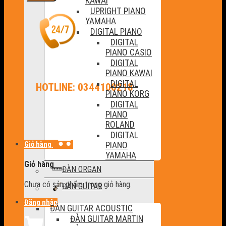
KAWAI
UPRIGHT PIANO
YAMAHA
DIGITAL PIANO
DIGITAL
PIANO CASIO
DIGITAL
PIANO KAWAI
DIGITAL
HOTLINE: 0344100218
PIANO KORG
DIGITAL
PIANO
ROLAND
DIGITAL
Giỏ hàng
PIANO
YAMAHA
Giỏ hàng
ĐÀN ORGAN
Chưa có sản phẩm trong giỏ hàng.
ĐÀN GUITAR
Đăng nhập
ĐÀN GUITAR ACOUSTIC
ĐÀN GUITAR MARTIN