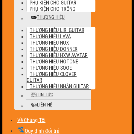
PHỤ KIỆN CHO GUITAR
PHỤ KIỆN CHO TRỐNG
THƯƠNG HIỆU
THƯƠNG HIỆU LIRI GUITAR
THƯƠNG HIỆU LAVA
THƯƠNG HIỆU NUX
THƯƠNG HIỆU DONNER
THƯƠNG HIỆU HXW AVATAR
THƯƠNG HIỆU HOTONE
THƯƠNG HIỆU SQOE
THƯƠNG HIỆU CLOVER
GUITAR
THƯƠNG HIỆU NHẪN GUITAR
TIN TỨC
LIÊN HỆ
Về Chúng Tôi
Quy định đổi trả