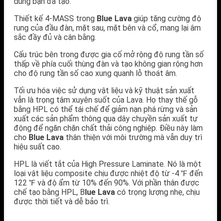
dung bạn đã tạo.
Thiết kế 4-MASS trong
Blue Lava
giúp tăng cường độ
rung của đầu đàn, mặt sau, mặt bên và cổ, mang lại âm
sắc đầy đủ và cân bằng.
Cấu trúc bên trong được gia cố mở rộng độ rung tần số
thấp về phía cuối thùng đàn và tạo không gian rộng hơn
cho độ rung tần số cao xung quanh lỗ thoát âm.
Tối ưu hóa việc sử dụng vật liệu và kỹ thuật sản xuất
vẫn là trọng tâm xuyên suốt của Lava. Họ thay thế gỗ
bằng HPL có thể tái chế để giảm nạn phá rừng và sản
xuất các sản phẩm thông qua dây chuyền sản xuất tự
động để ngăn chặn chất thải công nghiệp. Điều này làm
cho
Blue Lava
thân thiện với môi trường mà vẫn duy trì
hiệu suất cao.
HPL là viết tắt của High Pressure Laminate. Nó là một
loại vật liệu composite chịu được nhiệt độ từ -4 ℉ đến
122 ℉ và độ ẩm từ 10% đến 90%. Với phần thân được
chế tạo bằng HPL, B
lue Lava
có trọng lượng nhẹ, chịu
được thời tiết và dễ bảo trì.