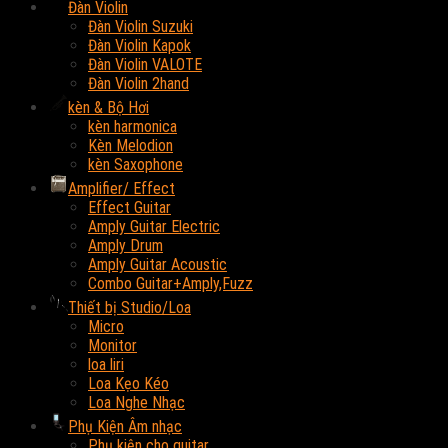
Đàn Violin
Đàn Violin Suzuki
Đàn Violin Kapok
Đàn Violin VALOTE
Đàn Violin 2hand
kèn & Bộ Hơi
kèn harmonica
Kèn Melodion
kèn Saxophone
Amplifier/ Effect
Effect Guitar
Amply Guitar Electric
Amply Drum
Amply Guitar Acoustic
Combo Guitar+Amply,Fuzz
Thiết bị Studio/Loa
Micro
Monitor
loa liri
Loa Kẹo Kéo
Loa Nghe Nhạc
Phụ Kiện Âm nhạc
Phụ kiện cho guitar