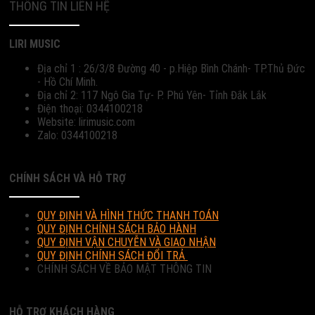
THÔNG TIN LIÊN HỆ
LIRI MUSIC
Địa chỉ 1 : 26/3/8 Đường 40 - p.Hiệp Bình Chánh- TP.Thủ Đức
- Hồ Chí Minh.
Địa chỉ 2: 117 Ngô Gia Tự- P. Phú Yên- Tỉnh Đắk Lắk
Điện thoại: 0344100218
Website: lirimusic.com
Zalo: 0344100218
CHÍNH SÁCH VÀ HỖ TRỢ
QUY ĐỊNH VÀ HÌNH THỨC THANH TOÁN
QUY ĐỊNH CHÍNH SÁCH BẢO HÀNH
QUY ĐỊNH VẬN CHUYỄN VÀ GIAO NHẬN
QUY ĐỊNH CHÍNH SÁCH ĐỔI TRẢ
CHÍNH SÁCH VỀ BẢO MẬT THÔNG TIN
HỖ TRỢ KHÁCH HÀNG