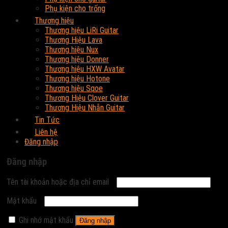
Phụ kiện cho trống
Thương hiệu
Thương hiệu LiRi Guitar
Thương Hiệu Lava
Thương hiệu Nux
Thương hiệu Donner
Thương hiệu HXW Avatar
Thương hiệu Hotone
Thương hiệu Sqoe
Thương Hiệu Clover Guitar
Thương Hiệu Nhẫn Guitar
Tin Tức
Liên hệ
Đăng nhập
Đăng nhập
Tên tài khoản hoặc địa chỉ email
Mật khẩu
Ghi nhớ mật khẩu
Đăng nhập