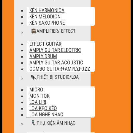
KÈN HARMONICA
KÈN MELODION
KÈN SAXOPHONE
AMPLIFIER/ EFFECT
EFFECT GUITAR
AMPLY GUITAR ELECTRIC
AMPLY DRUM
AMPLY GUITAR ACOUSTIC
COMBO GUITAR+AMPLY,FUZZ
THIẾT BỊ STUDIO/LOA
MICRO
MONITOR
LOA LIRI
LOA KẸO KÉO
LOA NGHE NHẠC
PHỤ KIỆN ÂM NHẠC