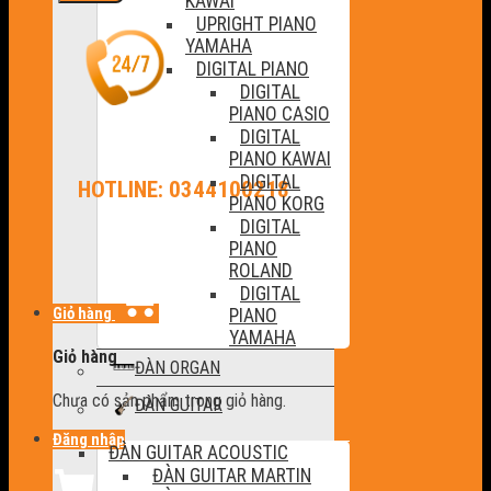
KAWAI
UPRIGHT PIANO
YAMAHA
DIGITAL PIANO
DIGITAL
PIANO CASIO
DIGITAL
PIANO KAWAI
DIGITAL
HOTLINE: 0344100218
PIANO KORG
DIGITAL
PIANO
ROLAND
DIGITAL
Giỏ hàng
PIANO
YAMAHA
Giỏ hàng
ĐÀN ORGAN
Chưa có sản phẩm trong giỏ hàng.
ĐÀN GUITAR
Đăng nhập
ĐÀN GUITAR ACOUSTIC
ĐÀN GUITAR MARTIN