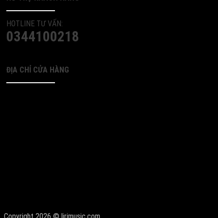
HOTLINE TƯ VẤN:
0344100218
ĐỊA CHỈ CỬA HÀNG
Copyright 2026 © lirimusic.com