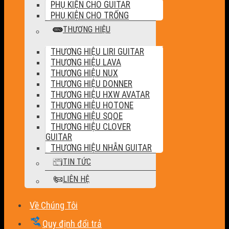
PHỤ KIỆN CHO GUITAR
PHỤ KIỆN CHO TRỐNG
THƯƠNG HIỆU
THƯƠNG HIỆU LIRI GUITAR
THƯƠNG HIỆU LAVA
THƯƠNG HIỆU NUX
THƯƠNG HIỆU DONNER
THƯƠNG HIỆU HXW AVATAR
THƯƠNG HIỆU HOTONE
THƯƠNG HIỆU SQOE
THƯƠNG HIỆU CLOVER
GUITAR
THƯƠNG HIỆU NHẪN GUITAR
TIN TỨC
LIÊN HỆ
Về Chúng Tôi
Quy định đổi trả