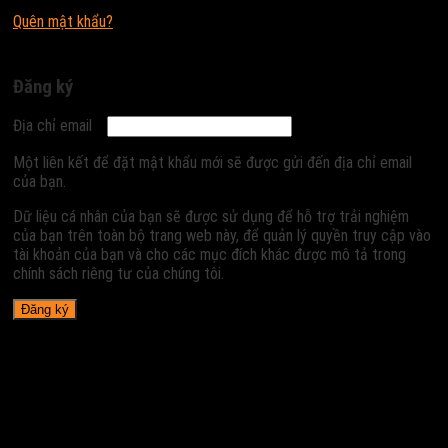
Quên mật khẩu?
Đăng ký
Địa chỉ email
Một liên kết để đặt mật khẩu mới sẽ được gửi đến địa chỉ email
của bạn.
Dữ liệu cá nhân của bạn sẽ được sử dụng để hỗ trợ trải nghiệm
của bạn trên toàn bộ trang web này, để quản lý quyền truy cập vào
tài khoản của bạn và cho các mục đích khác được mô tả trong
chính sách riêng tư của chúng tôi.
Đăng ký