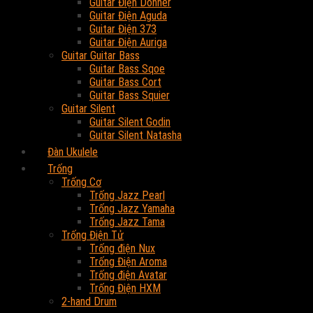
Guitar Điện Donner
Guitar Điện Aguda
Guitar Điện 373
Guitar Điện Auriga
Guitar Guitar Bass
Guitar Bass Sqoe
Guitar Bass Cort
Guitar Bass Squier
Guitar Silent
Guitar Silent Godin
Guitar Silent Natasha
Đàn Ukulele
Trống
Trống Cơ
Trống Jazz Pearl
Trống Jazz Yamaha
Trống Jazz Tama
Trống Điện Tử
Trống điện Nux
Trống Điện Aroma
Trống điện Avatar
Trống Điện HXM
2-hand Drum