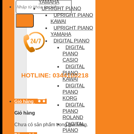
YAMAHA
Tìm
kiếm:
UPRIGHT PIANO
UPRIGHT PIANO
KAWAI
UPRIGHT PIANO
YAMAHA
DIGITAL PIANO
DIGITAL
PIANO
CASIO
DIGITAL
PIANO
HOTLINE: 0344100218
KAWAI
DIGITAL
PIANO
KORG
Giỏ hàng
DIGITAL
PIANO
Giỏ hàng
ROLAND
DIGITAL
Chưa có sản phẩm trong giỏ hàng.
PIANO