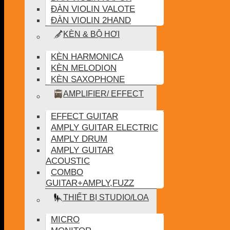
ĐÀN VIOLIN VALOTE
ĐÀN VIOLIN 2HAND
KÈN & BỘ HƠI
KÈN HARMONICA
KÈN MELODION
KÈN SAXOPHONE
AMPLIFIER/ EFFECT
EFFECT GUITAR
AMPLY GUITAR ELECTRIC
AMPLY DRUM
AMPLY GUITAR
ACOUSTIC
COMBO
GUITAR+AMPLY,FUZZ
THIẾT BỊ STUDIO/LOA
MICRO