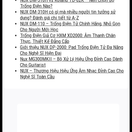
Trống Điện Nào?
NUX DM-310H có gì mà nhiều người tin tưởng sử
dụng? Đánh giá chi tiết từ A-Z
NUX DM-110 – Trống Điện Tử Chính Hãng, Nhỏ Gọn
Cho Người Mới Học
Trống Điện Giả Cơ HXM XD2000: Âm Thanh Chân
Thực, Thiết Kế Đẳng Cấp
Giới thiệu NUX DP-2000: Pad Trống Điện Tử Đa Năng
Cho Nghệ Sĩ Hiện Đại
Nux MG300MKII – Bộ Xử Lý Hiệu Ứng Đỉnh Cao Dành
Cho Guitarist
NUX – Thương Hiệu Hiệu Ứng Âm Nhạc Đỉnh Cao Cho
Nghệ Sĩ Toàn Cầu