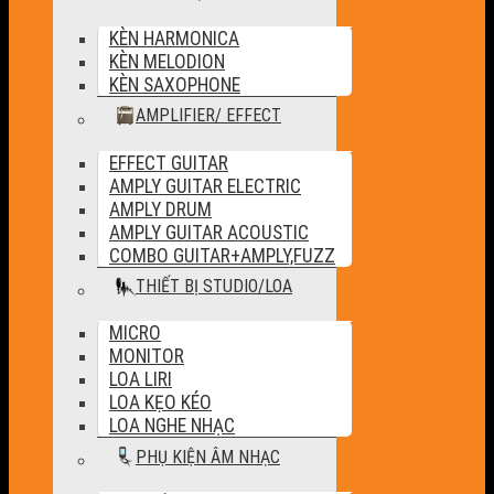
KÈN HARMONICA
KÈN MELODION
KÈN SAXOPHONE
AMPLIFIER/ EFFECT
EFFECT GUITAR
AMPLY GUITAR ELECTRIC
AMPLY DRUM
AMPLY GUITAR ACOUSTIC
COMBO GUITAR+AMPLY,FUZZ
THIẾT BỊ STUDIO/LOA
MICRO
MONITOR
LOA LIRI
LOA KẸO KÉO
LOA NGHE NHẠC
PHỤ KIỆN ÂM NHẠC