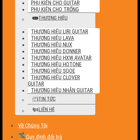
PHỤ KIỆN CHO GUITAR
PHỤ KIỆN CHO TRỐNG
THƯƠNG HIỆU
THƯƠNG HIỆU LIRI GUITAR
THƯƠNG HIỆU LAVA
THƯƠNG HIỆU NUX
THƯƠNG HIỆU DONNER
THƯƠNG HIỆU HXW AVATAR
THƯƠNG HIỆU HOTONE
THƯƠNG HIỆU SQOE
THƯƠNG HIỆU CLOVER
GUITAR
THƯƠNG HIỆU NHẪN GUITAR
TIN TỨC
LIÊN HỆ
Về Chúng Tôi
Quy định đổi trả