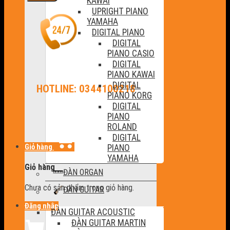
KAWAI
UPRIGHT PIANO
YAMAHA
DIGITAL PIANO
DIGITAL
PIANO CASIO
DIGITAL
PIANO KAWAI
DIGITAL
HOTLINE: 0344100218
PIANO KORG
DIGITAL
PIANO
ROLAND
DIGITAL
Giỏ hàng
PIANO
YAMAHA
Giỏ hàng
ĐÀN ORGAN
Chưa có sản phẩm trong giỏ hàng.
ĐÀN GUITAR
Đăng nhập
ĐÀN GUITAR ACOUSTIC
ĐÀN GUITAR MARTIN