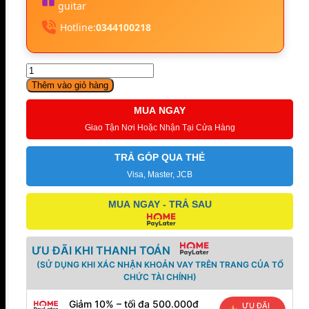
guitar
Hotline:
0344100218
Coolmusic
DM80
Thêm vào giỏ hàng
số
lượng
MUA NGAY
Giao Tận Nơi Hoặc Nhận Tại Cửa Hàng
TRẢ GÓP QUA THẺ
Visa, Master, JCB
MUA NGAY - TRẢ SAU
ƯU ĐÃI KHI THANH TOÁN
(SỬ DỤNG KHI XÁC NHẬN KHOẢN VAY TRÊN TRANG CỦA TỔ
CHỨC TÀI CHÍNH)
Giảm 10% – tối đa 500.000đ
ƯU ĐÃI