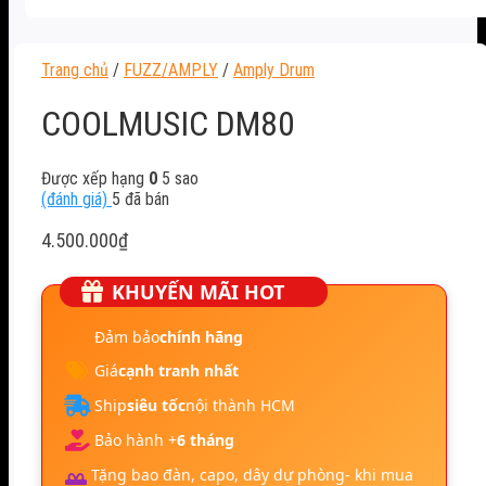
Trang chủ
/
FUZZ/AMPLY
/
Amply Drum
COOLMUSIC DM80
Được xếp hạng
0
5 sao
(đánh giá)
5
đã bán
4.500.000
₫
KHUYẾN MÃI HOT
Đảm bảo
chính hãng
Giá
cạnh tranh nhất
Ship
siêu tốc
nội thành HCM
Bảo hành +
6 tháng
Tặng bao đàn, capo, dây dự phòng- khi mua