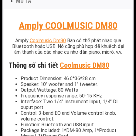
MÔ TẢ
Amply COOLMUSIC DM80
Amply
Coolmusic Dm80
Bạn có thể phát nhạc qua
Bluetooth hoặc USB. Nó cũng phù hợp để khuếch đại
âm thanh của các nhạc cụ như đàn piano, micrô, v.v.
Thông số chi tiết
Coolmusic DM80
Product Dimension: 46.6*36*28 cm
Speaker: 10″ woofer and 1″ tweeter.
Output Wattage: 80 Watts
Frequency response range: 50-15 KHz
Interface: Two 1/4″ Instrument Input, 1/4″ DI
ouput port
Control: 3-band EQ and Volume control knob,
volume control.
Function: Bluetooth and USB input
Package Included: 1*DM-80 Amp, 1*Product