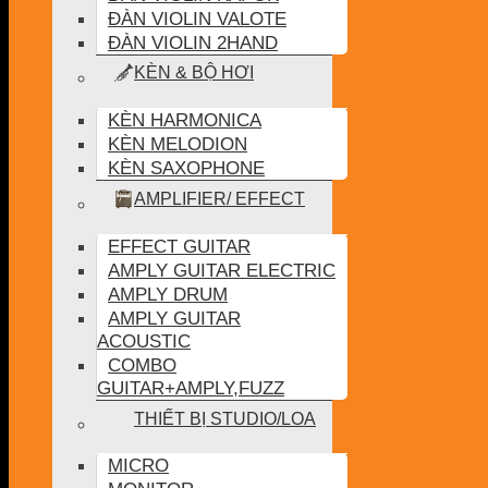
ĐÀN VIOLIN VALOTE
ĐÀN VIOLIN 2HAND
KÈN & BỘ HƠI
KÈN HARMONICA
KÈN MELODION
KÈN SAXOPHONE
AMPLIFIER/ EFFECT
EFFECT GUITAR
AMPLY GUITAR ELECTRIC
AMPLY DRUM
AMPLY GUITAR
ACOUSTIC
COMBO
GUITAR+AMPLY,FUZZ
THIẾT BỊ STUDIO/LOA
MICRO