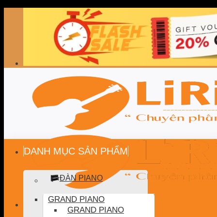
Skip
to
content
DANH MỤC SẢN PHẨM
ĐÀN PIANO
GRAND PIANO
GRAND PIANO