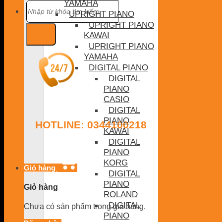
YAMAHA
Tìm
kiếm:
UPRIGHT PIANO
UPRIGHT PIANO
KAWAI
UPRIGHT PIANO
YAMAHA
DIGITAL PIANO
DIGITAL
PIANO
CASIO
DIGITAL
PIANO
HOTLINE: 0344100218
KAWAI
DIGITAL
PIANO
KORG
Giỏ hàng
DIGITAL
PIANO
Giỏ hàng
ROLAND
DIGITAL
Chưa có sản phẩm trong giỏ hàng.
PIANO