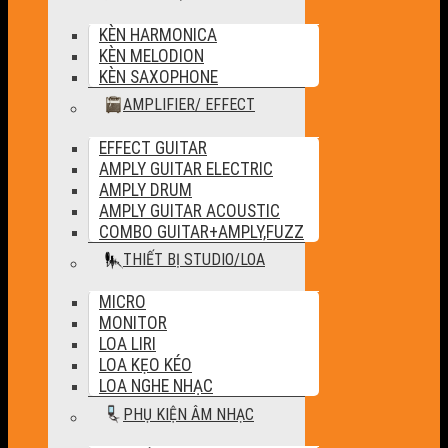
KÈN HARMONICA
KÈN MELODION
KÈN SAXOPHONE
AMPLIFIER/ EFFECT
EFFECT GUITAR
AMPLY GUITAR ELECTRIC
AMPLY DRUM
AMPLY GUITAR ACOUSTIC
COMBO GUITAR+AMPLY,FUZZ
THIẾT BỊ STUDIO/LOA
MICRO
MONITOR
LOA LIRI
LOA KẸO KÉO
LOA NGHE NHẠC
PHỤ KIỆN ÂM NHẠC