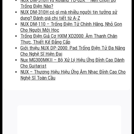
Trống Điện Nào?
NUX DM-310H có gì mà nhiều người tin tưởng sử
dụng? Đánh giá chi tiết từ A-Z
NUX DM-110 – Trống Điện Tử Chính Hãng, Nhỏ Gọn
Cho Người Mới Học
Trống Điện Giả Cơ HXM XD2000: Âm Thanh Chân
Thực, Thiết Kế Đẳng Cấp
Giới thiệu NUX DP-2000: Pad Trống Điện Tử Đa Năng
Cho Nghệ Sĩ Hiện Đại
Nux MG300MKII – Bộ Xử Lý Hiệu Ứng Đỉnh Cao Dành
Cho Guitarist
NUX – Thương Hiệu Hiệu Ứng Âm Nhạc Đỉnh Cao Cho
Nghệ Sĩ Toàn Cầu