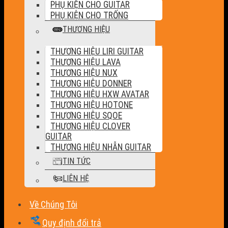
PHỤ KIỆN CHO GUITAR
PHỤ KIỆN CHO TRỐNG
THƯƠNG HIỆU
THƯƠNG HIỆU LIRI GUITAR
THƯƠNG HIỆU LAVA
THƯƠNG HIỆU NUX
THƯƠNG HIỆU DONNER
THƯƠNG HIỆU HXW AVATAR
THƯƠNG HIỆU HOTONE
THƯƠNG HIỆU SQOE
THƯƠNG HIỆU CLOVER
GUITAR
THƯƠNG HIỆU NHẪN GUITAR
TIN TỨC
LIÊN HỆ
Về Chúng Tôi
Quy định đổi trả