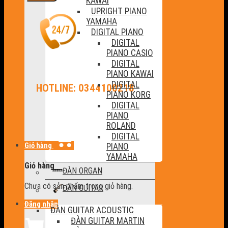
KAWAI
UPRIGHT PIANO
YAMAHA
DIGITAL PIANO
DIGITAL
PIANO CASIO
DIGITAL
PIANO KAWAI
DIGITAL
HOTLINE: 0344100218
PIANO KORG
DIGITAL
PIANO
ROLAND
DIGITAL
Giỏ hàng
PIANO
YAMAHA
Giỏ hàng
ĐÀN ORGAN
Chưa có sản phẩm trong giỏ hàng.
ĐÀN GUITAR
Đăng nhập
ĐÀN GUITAR ACOUSTIC
ĐÀN GUITAR MARTIN