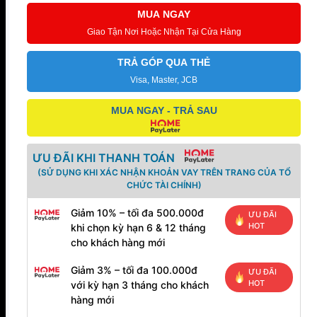
số
MUA NGAY
lượng
Giao Tận Nơi Hoặc Nhận Tại Cửa Hàng
TRẢ GÓP QUA THẺ
Visa, Master, JCB
MUA NGAY - TRẢ SAU
ƯU ĐÃI KHI THANH TOÁN
(SỬ DỤNG KHI XÁC NHẬN KHOẢN VAY TRÊN TRANG CỦA TỔ
CHỨC TÀI CHÍNH)
Giảm 10% – tối đa 500.000đ
ƯU ĐÃI
HOT
khi chọn kỳ hạn 6 & 12 tháng
cho khách hàng mới
Giảm 3% – tối đa 100.000đ
ƯU ĐÃI
HOT
với kỳ hạn 3 tháng cho khách
hàng mới