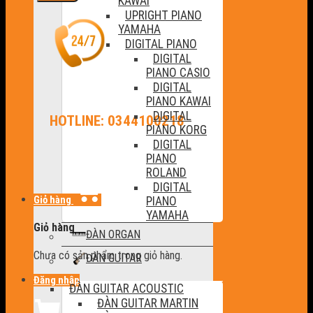
KAWAI
UPRIGHT PIANO
YAMAHA
DIGITAL PIANO
DIGITAL
PIANO CASIO
DIGITAL
PIANO KAWAI
DIGITAL
HOTLINE: 0344100218
PIANO KORG
DIGITAL
PIANO
ROLAND
DIGITAL
Giỏ hàng
PIANO
YAMAHA
Giỏ hàng
ĐÀN ORGAN
Chưa có sản phẩm trong giỏ hàng.
ĐÀN GUITAR
Đăng nhập
ĐÀN GUITAR ACOUSTIC
ĐÀN GUITAR MARTIN