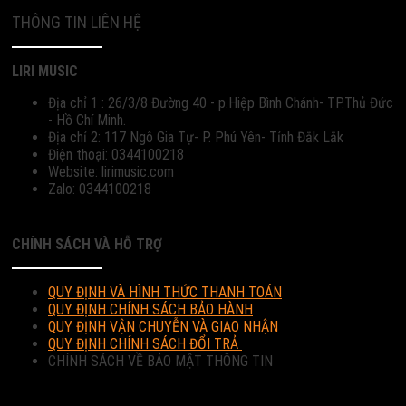
THÔNG TIN LIÊN HỆ
LIRI MUSIC
Địa chỉ 1 : 26/3/8 Đường 40 - p.Hiệp Bình Chánh- TP.Thủ Đức
- Hồ Chí Minh.
Địa chỉ 2: 117 Ngô Gia Tự- P. Phú Yên- Tỉnh Đắk Lắk
Điện thoại: 0344100218
Website: lirimusic.com
Zalo: 0344100218
CHÍNH SÁCH VÀ HỖ TRỢ
QUY ĐỊNH VÀ HÌNH THỨC THANH TOÁN
QUY ĐỊNH CHÍNH SÁCH BẢO HÀNH
QUY ĐỊNH VẬN CHUYỄN VÀ GIAO NHẬN
QUY ĐỊNH CHÍNH SÁCH ĐỔI TRẢ
CHÍNH SÁCH VỀ BẢO MẬT THÔNG TIN