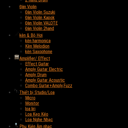
Đàn Violin
Đàn Violin Suzuki
Đàn Violin Kapok
Đàn Violin VALOTE
Đàn Violin 2hand
kèn & Bộ Hơi
kèn harmonica
Kèn Melodion
kèn Saxophone
Amplifier/ Effect
Effect Guitar
Amply Guitar Electric
Amply Drum
Amply Guitar Acoustic
Combo Guitar+Amply,Fuzz
Thiết bị Studio/Loa
Micro
Monitor
loa liri
Loa Kẹo Kéo
Loa Nghe Nhạc
Phụ Kiện Âm nhạc