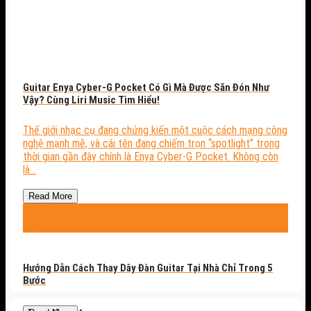
Guitar Enya Cyber-G Pocket Có Gì Mà Được Săn Đón Như
Vậy? Cùng Liri Music Tìm Hiểu!
Thế giới nhạc cụ đang chứng kiến một cuộc cách mạng công
nghệ mạnh mẽ, và cái tên đang chiếm trọn “spotlight” trong
thời gian gần đây chính là Enya Cyber-G Pocket. Không còn
là...
Read More
08
Th8
Hướng Dẫn Cách Thay Dây Đàn Guitar Tại Nhà Chỉ Trong 5
Bước