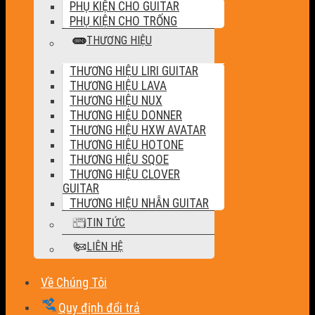
PHỤ KIỆN CHO GUITAR
PHỤ KIỆN CHO TRỐNG
THƯƠNG HIỆU
THƯƠNG HIỆU LIRI GUITAR
THƯƠNG HIỆU LAVA
THƯƠNG HIỆU NUX
THƯƠNG HIỆU DONNER
THƯƠNG HIỆU HXW AVATAR
THƯƠNG HIỆU HOTONE
THƯƠNG HIỆU SQOE
THƯƠNG HIỆU CLOVER
GUITAR
THƯƠNG HIỆU NHẪN GUITAR
TIN TỨC
LIÊN HỆ
Về Chúng Tôi
Quy định đổi trả