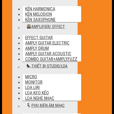
KÈN HARMONICA
KÈN MELODION
KÈN SAXOPHONE
AMPLIFIER/ EFFECT
EFFECT GUITAR
AMPLY GUITAR ELECTRIC
AMPLY DRUM
AMPLY GUITAR ACOUSTIC
COMBO GUITAR+AMPLY,FUZZ
THIẾT BỊ STUDIO/LOA
MICRO
MONITOR
LOA LIRI
LOA KẸO KÉO
LOA NGHE NHẠC
PHỤ KIỆN ÂM NHẠC