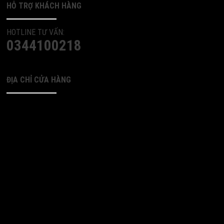
HỖ TRỢ KHÁCH HÀNG
HOTLINE TƯ VẤN:
0344100218
ĐỊA CHỈ CỬA HÀNG