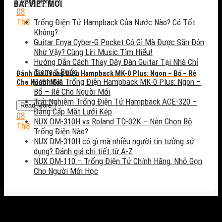
Read More
BÀI VIẾT MỚI
08
Th8
Trống Điện Tử Hampback Của Nước Nào? Có Tốt
Không?
Guitar Enya Cyber-G Pocket Có Gì Mà Được Săn Đón
Như Vậy? Cùng Liri Music Tìm Hiểu!
Hướng Dẫn Cách Thay Dây Đàn Guitar Tại Nhà Chỉ
Trong 5 Bước
Đánh Giá Trống Điện Hampback MK-0 Plus: Ngon – Bổ – Rẻ
Đánh Giá Trống Điện Hampback MK-0 Plus: Ngon –
Cho Người Mới
Bổ – Rẻ Cho Người Mới
Trải Nghiệm Trống Điện Tử Hampback ACE-320 –
Read More
Đẳng Cấp Mặt Lưới Kép
08
NUX DM-310H vs Roland TD-02K – Nên Chọn Bộ
Th8
Trống Điện Nào?
NUX DM-310H có gì mà nhiều người tin tưởng sử
dụng? Đánh giá chi tiết từ A-Z
NUX DM-110 – Trống Điện Tử Chính Hãng, Nhỏ Gọn
Cho Người Mới Học