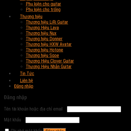
Phụ kiện cho guitar
Phụ kiện cho trống
Thương hiệu
Thương hiệu LiRi Guitar
Thương Hiệu Lava
Thương hiệu Nux
Thương hiệu Donner
Thương hiệu HXW Avatar
Thương hiệu Hotone
Thương hiệu Sqoe
Thương Hiệu Clover Guitar
Thương Hiệu Nhẫn Guitar
Tin Tức
Liên hệ
Đăng nhập
Đăng nhập
Tên tài khoản hoặc địa chỉ email
Mật khẩu
Ghi nhớ mật khẩu