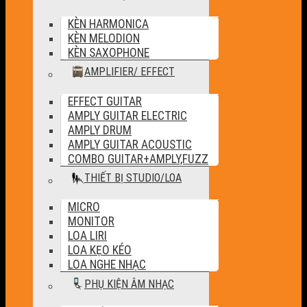
KÈN HARMONICA
KÈN MELODION
KÈN SAXOPHONE
AMPLIFIER/ EFFECT
EFFECT GUITAR
AMPLY GUITAR ELECTRIC
AMPLY DRUM
AMPLY GUITAR ACOUSTIC
COMBO GUITAR+AMPLY,FUZZ
THIẾT BỊ STUDIO/LOA
MICRO
MONITOR
LOA LIRI
LOA KẸO KÉO
LOA NGHE NHẠC
PHỤ KIỆN ÂM NHẠC