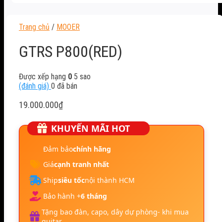
Trang chủ
/
MOOER
GTRS P800(RED)
Được xếp hạng
0
5 sao
(đánh giá)
0
đã bán
19.000.000
₫
KHUYẾN MÃI HOT
Đảm bảo
chính hãng
Giá
cạnh tranh nhất
Ship
siêu tốc
nội thành HCM
Bảo hành +
6 tháng
Tặng bao đàn, capo, dây dự phòng- khi mua
guitar