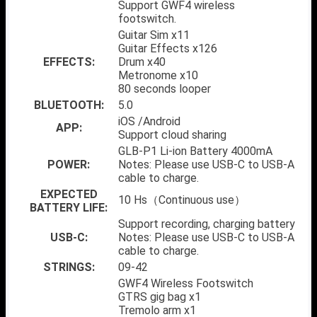
Support GWF4 wireless
footswitch.
Guitar Sim x11
Guitar Effects x126
EFFECTS:
Drum x40
Metronome x10
80 seconds looper
BLUETOOTH:
5.0
iOS /Android
APP:
Support cloud sharing
GLB-P1 Li-ion Battery 4000mA
POWER:
Notes: Please use USB-C to USB-A
cable to charge.
EXPECTED
10 Hs（Continuous use）
BATTERY LIFE:
Support recording, charging battery
USB-C:
Notes: Please use USB-C to USB-A
cable to charge.
STRINGS:
09-42
GWF4 Wireless Footswitch
GTRS gig bag x1
Tremolo arm x1