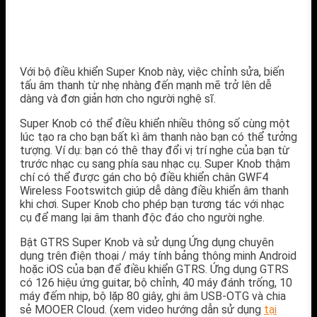
Với bộ điều khiển Super Knob này, việc chỉnh sửa, biến
tấu âm thanh từ nhẹ nhàng đến mạnh mẽ trở lên dễ
dàng và đơn giản hơn cho người nghệ sĩ.
Super Knob có thể điều khiển nhiều thông số cùng một
lúc tạo ra cho bạn bất kì âm thanh nào bạn có thể tưởng
tượng. Ví dụ: bạn có thê thay đổi vị trí nghe của bạn từ
trước nhạc cụ sang phía sau nhạc cụ. Super Knob thậm
chí có thể được gán cho bộ điều khiển chân GWF4
Wireless Footswitch giúp dễ dàng điều khiển âm thanh
khi chơi. Super Knob cho phép bạn tương tác với nhạc
cụ để mang lại âm thanh độc đáo cho người nghe.
Bật GTRS Super Knob và sử dụng Ứng dụng chuyên
dụng trên điện thoại / máy tính bảng thông minh Android
hoặc iOS của bạn để điều khiển GTRS. Ứng dụng GTRS
có 126 hiệu ứng guitar, bộ chỉnh, 40 máy đánh trống, 10
máy đếm nhịp, bộ lặp 80 giây, ghi âm USB-OTG và chia
sẻ MOOER Cloud. (xem video hướng dẫn sử dụng
tại