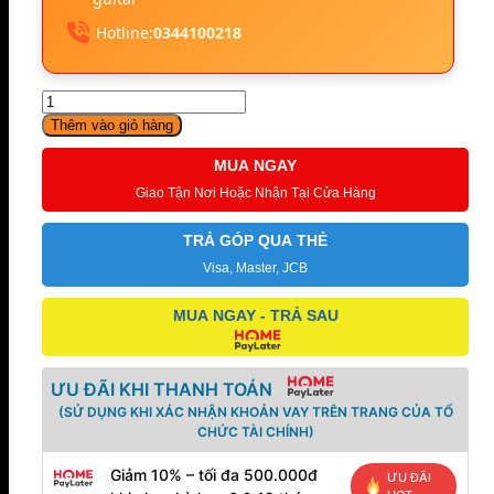
Hotline:
0344100218
GTRS
P800(Red)
Thêm vào giỏ hàng
số
lượng
MUA NGAY
Giao Tận Nơi Hoặc Nhận Tại Cửa Hàng
TRẢ GÓP QUA THẺ
Visa, Master, JCB
MUA NGAY - TRẢ SAU
ƯU ĐÃI KHI THANH TOÁN
(SỬ DỤNG KHI XÁC NHẬN KHOẢN VAY TRÊN TRANG CỦA TỔ
CHỨC TÀI CHÍNH)
Giảm 10% – tối đa 500.000đ
ƯU ĐÃI