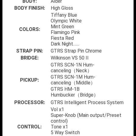
BODY:
Alder
BODY FINISH:
High Gloss
Tiffany Blue
Olympic White
Mint Green
COLORS:
Flamingo Pink
Fiesta Red
Dark Night……
STRAP PIN:
GTRS Strap Pin Chrome
BRIDGE:
Wilkinson VS 50 II
GTRS SCN-1N Hum-
canceling（Neck）
GTRS SCN-1M Hum-
PICKUP:
canceling（Middle）
GTRS HM-1B
Humbucker（Bridge）
PROCESSOR:
GTRS Intelligent Process System
Vol x1
Super-Knob (Main output/Preset
control)
CONTROL:
Tone x1
5 Way Switch