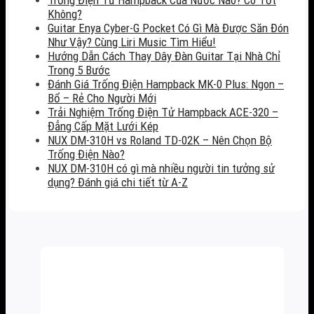
Không?
Guitar Enya Cyber-G Pocket Có Gì Mà Được Săn Đón
Như Vậy? Cùng Liri Music Tìm Hiểu!
Hướng Dẫn Cách Thay Dây Đàn Guitar Tại Nhà Chỉ
Trong 5 Bước
Đánh Giá Trống Điện Hampback MK-0 Plus: Ngon –
Bổ – Rẻ Cho Người Mới
Trải Nghiệm Trống Điện Tử Hampback ACE-320 –
Đẳng Cấp Mặt Lưới Kép
NUX DM-310H vs Roland TD-02K – Nên Chọn Bộ
Trống Điện Nào?
NUX DM-310H có gì mà nhiều người tin tưởng sử
dụng? Đánh giá chi tiết từ A-Z