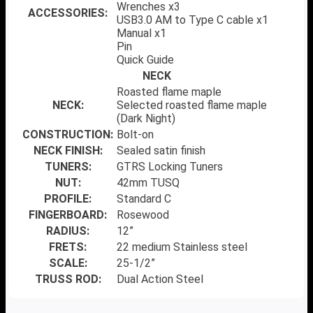
Wrenches x3
ACCESSORIES:
USB3.0 AM to Type C cable x1
Manual x1
Pin
Quick Guide
NECK
Roasted flame maple
NECK:
Selected roasted flame maple
(Dark Night)
CONSTRUCTION:
Bolt-on
NECK FINISH:
Sealed satin finish
TUNERS:
GTRS Locking Tuners
NUT:
42mm TUSQ
PROFILE:
Standard C
FINGERBOARD:
Rosewood
RADIUS:
12”
FRETS:
22 medium Stainless steel
SCALE:
25-1/2”
TRUSS ROD:
Dual Action Steel