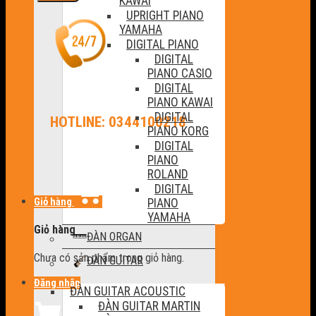
KAWAI
UPRIGHT PIANO
YAMAHA
DIGITAL PIANO
DIGITAL
PIANO CASIO
DIGITAL
PIANO KAWAI
DIGITAL
HOTLINE: 0344100218
PIANO KORG
DIGITAL
PIANO
ROLAND
DIGITAL
Giỏ hàng
PIANO
YAMAHA
Giỏ hàng
ĐÀN ORGAN
Chưa có sản phẩm trong giỏ hàng.
ĐÀN GUITAR
Đăng nhập
ĐÀN GUITAR ACOUSTIC
ĐÀN GUITAR MARTIN