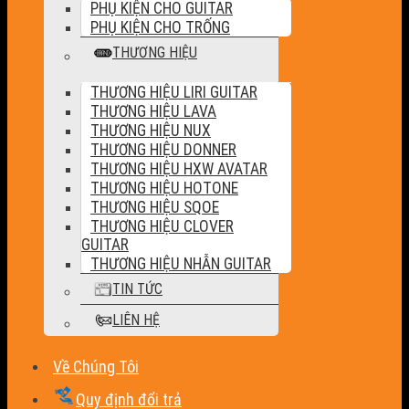
PHỤ KIỆN CHO GUITAR
PHỤ KIỆN CHO TRỐNG
THƯƠNG HIỆU
THƯƠNG HIỆU LIRI GUITAR
THƯƠNG HIỆU LAVA
THƯƠNG HIỆU NUX
THƯƠNG HIỆU DONNER
THƯƠNG HIỆU HXW AVATAR
THƯƠNG HIỆU HOTONE
THƯƠNG HIỆU SQOE
THƯƠNG HIỆU CLOVER
GUITAR
THƯƠNG HIỆU NHẪN GUITAR
TIN TỨC
LIÊN HỆ
Về Chúng Tôi
Quy định đổi trả