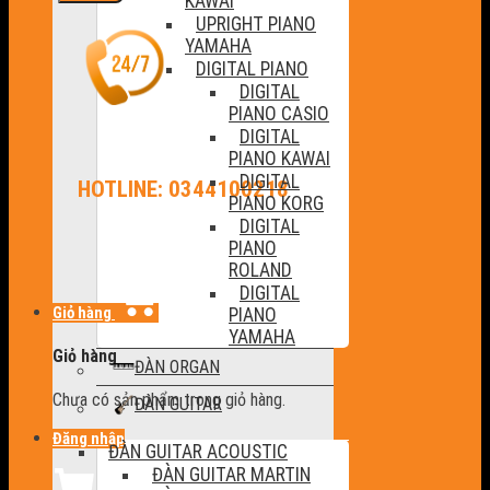
KAWAI
UPRIGHT PIANO
YAMAHA
DIGITAL PIANO
DIGITAL
PIANO CASIO
DIGITAL
PIANO KAWAI
DIGITAL
HOTLINE: 0344100218
PIANO KORG
DIGITAL
PIANO
ROLAND
DIGITAL
Giỏ hàng
PIANO
YAMAHA
Giỏ hàng
ĐÀN ORGAN
Chưa có sản phẩm trong giỏ hàng.
ĐÀN GUITAR
Đăng nhập
ĐÀN GUITAR ACOUSTIC
ĐÀN GUITAR MARTIN