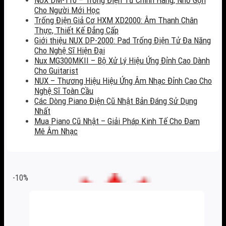
Cho Người Mới Học
Trống Điện Giả Cơ HXM XD2000: Âm Thanh Chân
Thực, Thiết Kế Đẳng Cấp
Giới thiệu NUX DP-2000: Pad Trống Điện Tử Đa Năng
Cho Nghệ Sĩ Hiện Đại
Nux MG300MKII – Bộ Xử Lý Hiệu Ứng Đỉnh Cao Dành
Cho Guitarist
NUX – Thương Hiệu Hiệu Ứng Âm Nhạc Đỉnh Cao Cho
Nghệ Sĩ Toàn Cầu
Các Dòng Piano Điện Cũ Nhật Bản Đáng Sử Dụng
Nhất
Mua Piano Cũ Nhật – Giải Pháp Kinh Tế Cho Đam
Mê Âm Nhạc
-10%