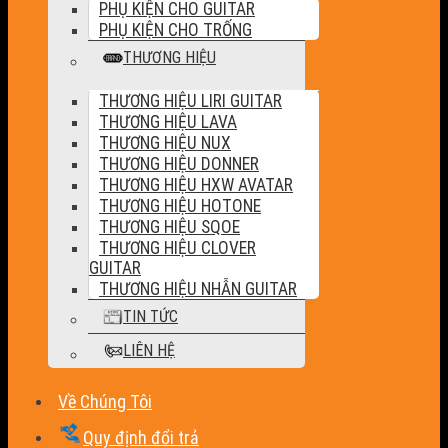
PHỤ KIỆN CHO GUITAR
PHỤ KIỆN CHO TRỐNG
THƯƠNG HIỆU
THƯƠNG HIỆU LIRI GUITAR
THƯƠNG HIỆU LAVA
THƯƠNG HIỆU NUX
THƯƠNG HIỆU DONNER
THƯƠNG HIỆU HXW AVATAR
THƯƠNG HIỆU HOTONE
THƯƠNG HIỆU SQOE
THƯƠNG HIỆU CLOVER
GUITAR
THƯƠNG HIỆU NHẪN GUITAR
TIN TỨC
LIÊN HỆ
Về Chúng Tôi
Quy định đổi trả