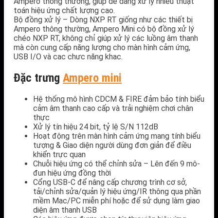
Ampero thông thường, giúp dễ dàng xử lý nhiều thuật
toán hiệu ứng chất lượng cao.
Bộ đồng xử lý – Dòng NXP RT giống như các thiết bị
Ampero thông thường, Ampero Mini có bộ đồng xử lý
chéo NXP RT, không chỉ giúp xử lý các luồng âm thanh
mà còn cung cấp năng lượng cho màn hình cảm ứng,
USB I/O và cac chưc năng khac.
Đặc trưng
Ampero mini
Hệ thống mô hình CDCM & FIRE đảm bảo tính biểu
cảm âm thanh cao cấp và trải nghiệm chơi chân
thực
Xử lý tín hiệu 24 bit, tỷ lệ S/N 112dB
Hoạt động trên màn hình cảm ứng mang tính biểu
tượng & Giao diện người dùng đơn giản để điều
khiển trực quan
Chuỗi hiệu ứng có thể chỉnh sửa – Lên đến 9 mô-
đun hiệu ứng đồng thời
Cổng USB-C để nâng cấp chương trình cơ sở,
tải/chỉnh sửa/quản lý hiệu ứng/IR thông qua phần
mềm Mac/PC miễn phí hoặc để sử dụng làm giao
diện âm thanh USB