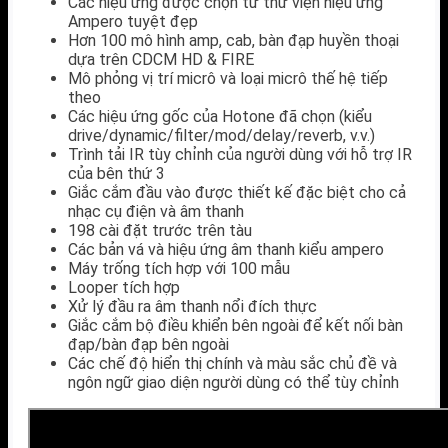
Các hiệu ứng được chọn từ thư viện hiệu ứng
Ampero tuyệt đẹp
Hơn 100 mô hình amp, cab, bàn đạp huyền thoại
dựa trên CDCM HD & FIRE
Mô phỏng vị trí micrô và loại micrô thế hệ tiếp
theo
Các hiệu ứng gốc của Hotone đã chọn (kiểu
drive/dynamic/filter/mod/delay/reverb, v.v.)
Trình tải IR tùy chỉnh của người dùng với hỗ trợ IR
của bên thứ 3
Giắc cắm đầu vào được thiết kế đặc biệt cho cả
nhạc cụ điện và âm thanh
198 cài đặt trước trên tàu
Các bản vá và hiệu ứng âm thanh kiểu ampero
Máy trống tích hợp với 100 mẫu
Looper tích hợp
Xử lý đầu ra âm thanh nổi đích thực
Giắc cắm bộ điều khiển bên ngoài để kết nối bàn
đạp/bàn đạp bên ngoài
Các chế độ hiển thị chính và màu sắc chủ đề và
ngôn ngữ giao diện người dùng có thể tùy chỉnh