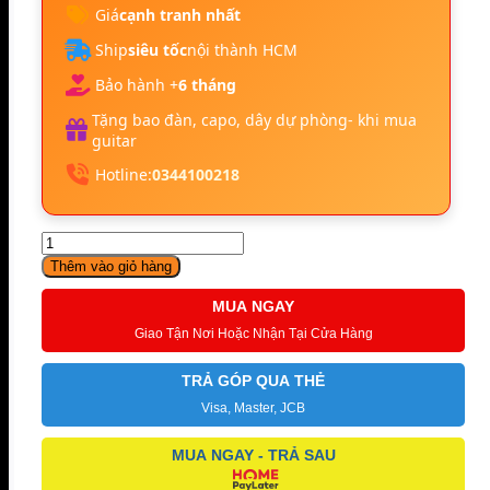
Giá
cạnh tranh nhất
Ship
siêu tốc
nội thành HCM
Bảo hành +
6 tháng
Tặng bao đàn, capo, dây dự phòng- khi mua
guitar
Hotline:
0344100218
Hotone
Ampero
Thêm vào giỏ hàng
mini
số
MUA NGAY
lượng
Giao Tận Nơi Hoặc Nhận Tại Cửa Hàng
TRẢ GÓP QUA THẺ
Visa, Master, JCB
MUA NGAY - TRẢ SAU