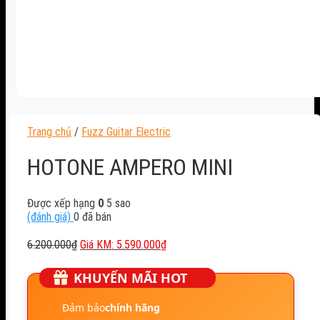
Trang chủ
/
Fuzz Guitar Electric
HOTONE AMPERO MINI
Được xếp hạng
0
5 sao
(đánh giá)
0
đã bán
Giá
Giá
6.200.000
₫
5.590.000
₫
gốc
hiện
là:
tại
KHUYẾN MÃI HOT
6.200.000₫.
là:
5.590.000₫.
Đảm bảo
chính hãng