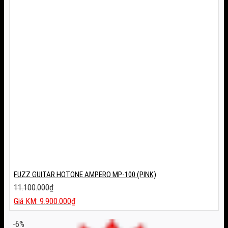
FUZZ GUITAR HOTONE AMPERO MP-100 (PINK)
11.100.000
₫
Giá
9.900.000
₫
gốc
Giá
là:
hiện
-6%