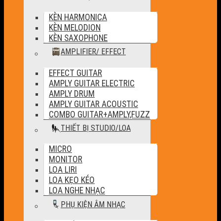
KÈN HARMONICA
KÈN MELODION
KÈN SAXOPHONE
AMPLIFIER/ EFFECT
EFFECT GUITAR
AMPLY GUITAR ELECTRIC
AMPLY DRUM
AMPLY GUITAR ACOUSTIC
COMBO GUITAR+AMPLY,FUZZ
THIẾT BỊ STUDIO/LOA
MICRO
MONITOR
LOA LIRI
LOA KẸO KÉO
LOA NGHE NHẠC
PHỤ KIỆN ÂM NHẠC