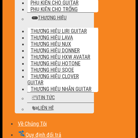
PHỤ KIỆN CHO GUITAR
PHỤ KIỆN CHO TRỐNG
THƯƠNG HIỆU
THƯƠNG HIỆU LIRI GUITAR
THƯƠNG HIỆU LAVA
THƯƠNG HIỆU NUX
THƯƠNG HIỆU DONNER
THƯƠNG HIỆU HXW AVATAR
THƯƠNG HIỆU HOTONE
THƯƠNG HIỆU SQOE
THƯƠNG HIỆU CLOVER
GUITAR
THƯƠNG HIỆU NHẪN GUITAR
TIN TỨC
LIÊN HỆ
Về Chúng Tôi
Quy định đổi trả