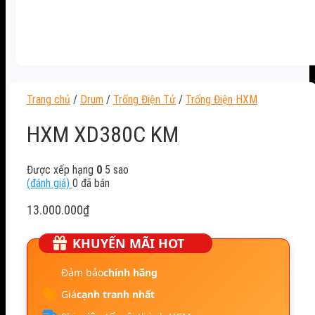
Trang chủ
/
Drum
/
Trống Điện Tử
/
Trống Điện HXM
HXM XD380C KM
Được xếp hạng
0
5 sao
(đánh giá)
0
đã bán
13.000.000
₫
KHUYẾN MÃI HOT
Đảm bảo
chính hãng
Giá
cạnh tranh nhất