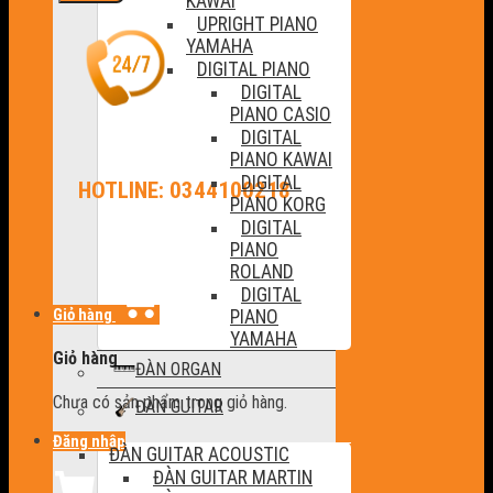
KAWAI
UPRIGHT PIANO
YAMAHA
DIGITAL PIANO
DIGITAL
PIANO CASIO
DIGITAL
PIANO KAWAI
DIGITAL
HOTLINE: 0344100218
PIANO KORG
DIGITAL
PIANO
ROLAND
DIGITAL
Giỏ hàng
PIANO
YAMAHA
Giỏ hàng
ĐÀN ORGAN
Chưa có sản phẩm trong giỏ hàng.
ĐÀN GUITAR
Đăng nhập
ĐÀN GUITAR ACOUSTIC
ĐÀN GUITAR MARTIN