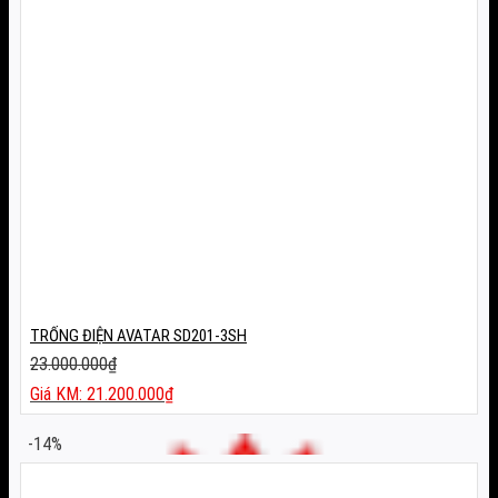
TRỐNG ĐIỆN AVATAR SD201-3SH
23.000.000
₫
Giá
21.200.000
₫
gốc
Giá
là:
hiện
-14%
23.000.000₫.
tại
là: