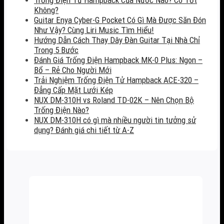
Không?
Guitar Enya Cyber-G Pocket Có Gì Mà Được Săn Đón
Như Vậy? Cùng Liri Music Tìm Hiểu!
Hướng Dẫn Cách Thay Dây Đàn Guitar Tại Nhà Chỉ
Trong 5 Bước
Đánh Giá Trống Điện Hampback MK-0 Plus: Ngon –
Bổ – Rẻ Cho Người Mới
Trải Nghiệm Trống Điện Tử Hampback ACE-320 –
Đẳng Cấp Mặt Lưới Kép
NUX DM-310H vs Roland TD-02K – Nên Chọn Bộ
Trống Điện Nào?
NUX DM-310H có gì mà nhiều người tin tưởng sử
dụng? Đánh giá chi tiết từ A-Z