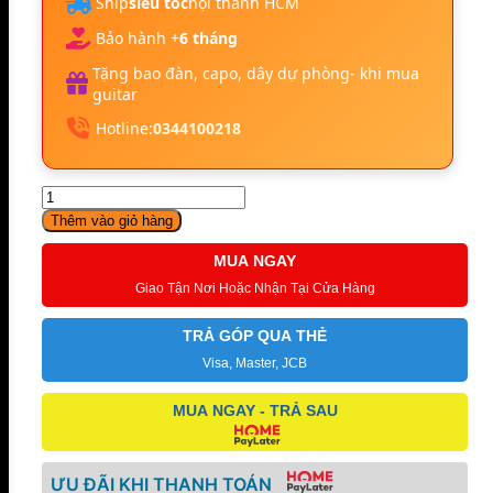
Ship
siêu tốc
nội thành HCM
Bảo hành +
6 tháng
Tặng bao đàn, capo, dây dự phòng- khi mua
guitar
Hotline:
0344100218
HXM
XD380C
Thêm vào giỏ hàng
KM
số
MUA NGAY
lượng
Giao Tận Nơi Hoặc Nhận Tại Cửa Hàng
TRẢ GÓP QUA THẺ
Visa, Master, JCB
MUA NGAY - TRẢ SAU
ƯU ĐÃI KHI THANH TOÁN