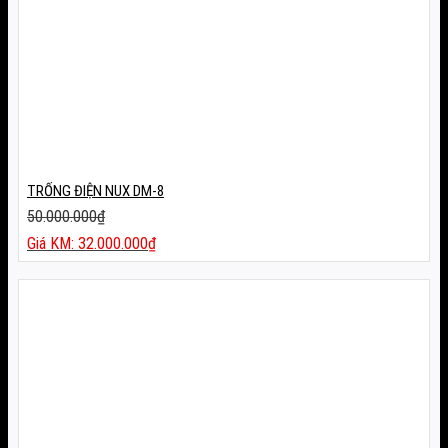
TRỐNG ĐIỆN NUX DM-8
50.000.000
₫
Giá
32.000.000
₫
gốc
Giá
là:
hiện
50.000.000₫.
tại
là:
32.000.000₫.