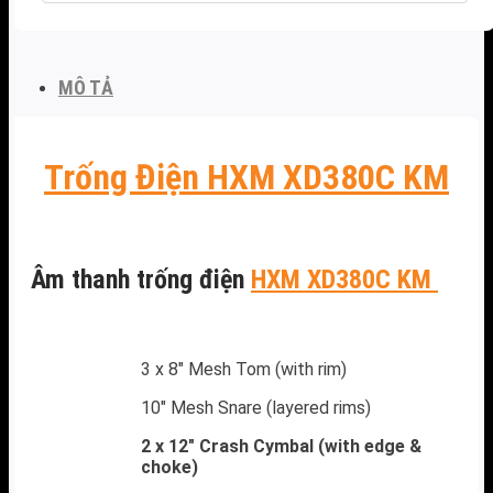
MÔ TẢ
Trống Điện HXM XD380C KM
Âm thanh trống điện
HXM XD380C KM
3 x 8″ Mesh Tom (with rim)
10″ Mesh Snare (layered rims)
2 x 12″ Crash Cymbal (with edge &
choke)