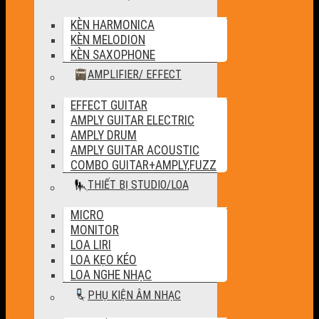
KÈN HARMONICA
KÈN MELODION
KÈN SAXOPHONE
AMPLIFIER/ EFFECT
EFFECT GUITAR
AMPLY GUITAR ELECTRIC
AMPLY DRUM
AMPLY GUITAR ACOUSTIC
COMBO GUITAR+AMPLY,FUZZ
THIẾT BỊ STUDIO/LOA
MICRO
MONITOR
LOA LIRI
LOA KẸO KÉO
LOA NGHE NHẠC
PHỤ KIỆN ÂM NHẠC