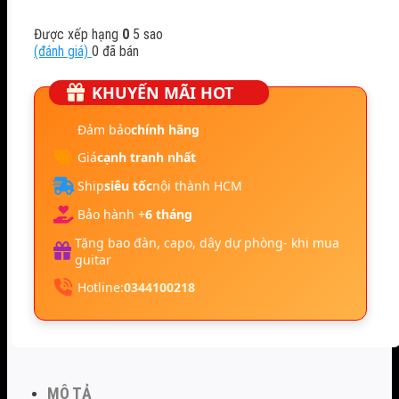
Được xếp hạng
0
5 sao
(đánh giá)
0
đã bán
KHUYẾN MÃI HOT
Đảm bảo
chính hãng
Giá
cạnh tranh nhất
Ship
siêu tốc
nội thành HCM
Bảo hành +
6 tháng
Tặng bao đàn, capo, dây dự phòng- khi mua
guitar
Hotline:
0344100218
MÔ TẢ