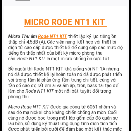
MICRO RODE NT1 KIT
Micro Thu âm
Rode NT1 KIT
thiết lập kỷ lục tiếng ồn
thấp chỉ 4.5dB (A). Các viên nang kết hợp với thiết bị
điện tử cao cấp được thiết kế để cung cấp các mức độ
tiếng ồn thấp nhất của bất kỳ micro phòng thu
sẵn.
Rode NT1 KIT
là một micro chống ồn cực tốt.
Bề ngoài thì Rode NT1 KIT khá giống với NT-1A nhưng
nó đã được thiết kế lại hoàn toàn nó đã được phát triển
với trọng tâm là phản ứng tầm trung chi tiết, cùng với
tần số cao độ rất êm ái và ấm áp, tròn, bass tái tạo để
làm cho
Rode NT1 KIT
một nổi bật tuyệt đối trong
phòng thu.
Micro Rode NT1 KIT
được gia công từ 6061 nhôm và
sau đó mạ nickel cho kháng chiến chống ăn mòn. Cuối
cùng nó được bọc trong một lớp gốm cấp độ quân sự
lâu bền, sử dụng kỹ thuật ứng dụng tĩnh điện tiên tiến
được phát triển bởi cưỡi để đảm bảo một kết thúc mặc