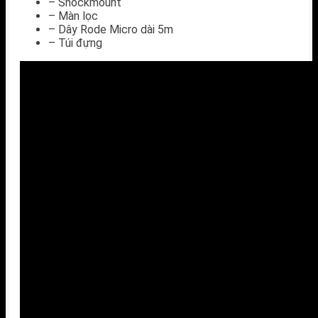
– Shockmount
– Màn lọc
– Dây Rode Micro dài 5m
– Túi đựng