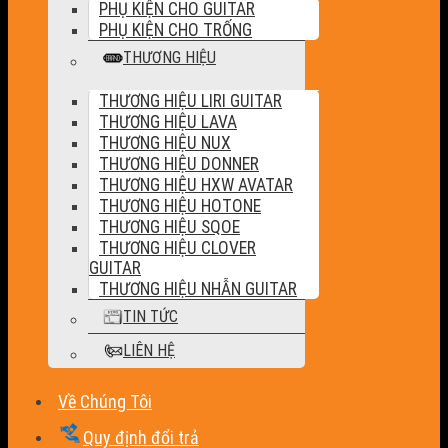
PHỤ KIỆN CHO GUITAR
PHỤ KIỆN CHO TRỐNG
THƯƠNG HIỆU
THƯƠNG HIỆU LIRI GUITAR
THƯƠNG HIỆU LAVA
THƯƠNG HIỆU NUX
THƯƠNG HIỆU DONNER
THƯƠNG HIỆU HXW AVATAR
THƯƠNG HIỆU HOTONE
THƯƠNG HIỆU SQOE
THƯƠNG HIỆU CLOVER
GUITAR
THƯƠNG HIỆU NHẪN GUITAR
TIN TỨC
LIÊN HỆ
Về Chúng Tôi
Quy định đổi trả