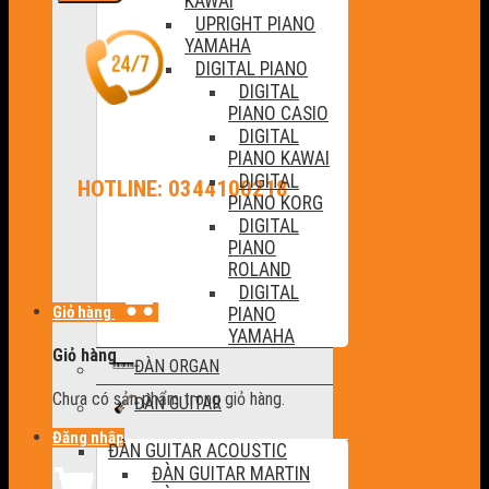
KAWAI
UPRIGHT PIANO
YAMAHA
DIGITAL PIANO
DIGITAL
PIANO CASIO
DIGITAL
PIANO KAWAI
DIGITAL
HOTLINE: 0344100218
PIANO KORG
DIGITAL
PIANO
ROLAND
DIGITAL
Giỏ hàng
PIANO
YAMAHA
Giỏ hàng
ĐÀN ORGAN
Chưa có sản phẩm trong giỏ hàng.
ĐÀN GUITAR
Đăng nhập
ĐÀN GUITAR ACOUSTIC
ĐÀN GUITAR MARTIN