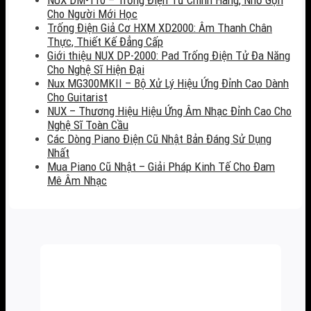
Cho Người Mới Học
Trống Điện Giả Cơ HXM XD2000: Âm Thanh Chân
Thực, Thiết Kế Đẳng Cấp
Giới thiệu NUX DP-2000: Pad Trống Điện Tử Đa Năng
Cho Nghệ Sĩ Hiện Đại
Nux MG300MKII – Bộ Xử Lý Hiệu Ứng Đỉnh Cao Dành
Cho Guitarist
NUX – Thương Hiệu Hiệu Ứng Âm Nhạc Đỉnh Cao Cho
Nghệ Sĩ Toàn Cầu
Các Dòng Piano Điện Cũ Nhật Bản Đáng Sử Dụng
Nhất
Mua Piano Cũ Nhật – Giải Pháp Kinh Tế Cho Đam
Mê Âm Nhạc