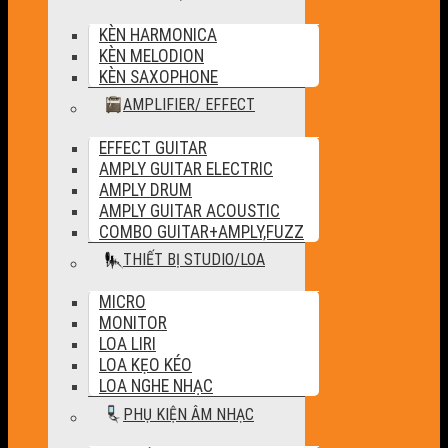
KÈN HARMONICA
KÈN MELODION
KÈN SAXOPHONE
AMPLIFIER/ EFFECT
EFFECT GUITAR
AMPLY GUITAR ELECTRIC
AMPLY DRUM
AMPLY GUITAR ACOUSTIC
COMBO GUITAR+AMPLY,FUZZ
THIẾT BỊ STUDIO/LOA
MICRO
MONITOR
LOA LIRI
LOA KẸO KÉO
LOA NGHE NHẠC
PHỤ KIỆN ÂM NHẠC