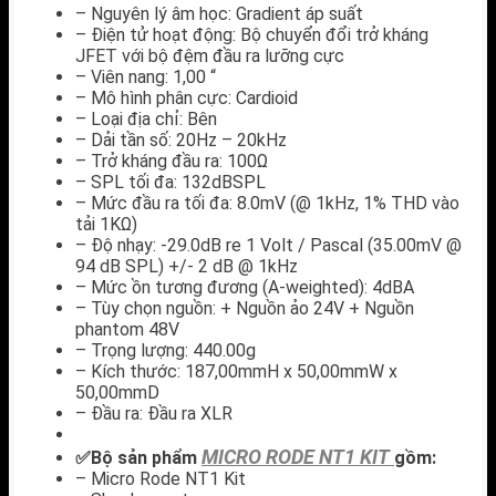
– Nguyên lý âm học: Gradient áp suất
– Điện tử hoạt động: Bộ chuyển đổi trở kháng
JFET với bộ đệm đầu ra lưỡng cực
– Viên nang: 1,00 “
– Mô hình phân cực: Cardioid
– Loại địa chỉ: Bên
– Dải tần số: 20Hz – 20kHz
– Trở kháng đầu ra: 100Ω
– SPL tối đa: 132dBSPL
– Mức đầu ra tối đa: 8.0mV (@ 1kHz, 1% THD vào
tải 1KΩ)
– Độ nhạy: -29.0dB re 1 Volt / Pascal (35.00mV @
94 dB SPL) +/- 2 dB @ 1kHz
– Mức ồn tương đương (A-weighted): 4dBA
– Tùy chọn nguồn: + Nguồn ảo 24V + Nguồn
phantom 48V
– Trọng lượng: 440.00g
– Kích thước: 187,00mmH x 50,00mmW x
50,00mmD
– Đầu ra: Đầu ra XLR
MICRO RODE NT1 KIT
✅Bộ sản phẩm
gồm:
– Micro Rode NT1 Kit