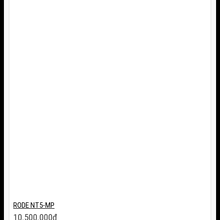
RODE NT5-MP
10.500.000
₫