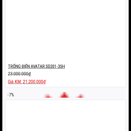
TRỐNG ĐIỆN AVATAR SD201-3SH
23.000.000
₫
Giá
21.200.000
₫
gốc
Giá
là:
hiện
-7%
23.000.000₫.
tại
là:
21.200.000₫.