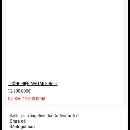
TRỐNG ĐIỆN AVATAR SD61-6
12.500.000
₫
Giá
11.500.000
₫
gốc
Giá
là:
hiện
Đánh giá Trống Điện Giả Cơ Avatar A71
12.500.000₫.
tại
Chưa có
là:
đánh giá nào
11.500.000₫.