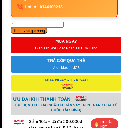
Hotline:
0344100218
Trống
Điện
Thêm vào giỏ hàng
Giả
Cơ
MUA NGAY
Avatar
Giao Tận Nơi Hoặc Nhận Tại Cửa Hàng
A71
số
TRẢ GÓP QUA THẺ
lượng
Visa, Master, JCB
MUA NGAY - TRẢ SAU
ƯU ĐÃI KHI THANH TOÁN
(SỬ DỤNG KHI XÁC NHẬN KHOẢN VAY TRÊN TRANG CỦA TỔ
CHỨC TÀI CHÍNH)
Giảm 10% – tối đa 500.000đ
ƯU ĐÃI
HOT
khi chọn kỳ hạn 6 & 12 tháng