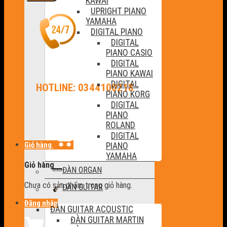
KAWAI
UPRIGHT PIANO
YAMAHA
DIGITAL PIANO
DIGITAL
PIANO CASIO
DIGITAL
PIANO KAWAI
DIGITAL
HOTLINE: 0344100218
PIANO KORG
DIGITAL
PIANO
ROLAND
DIGITAL
Giỏ hàng
PIANO
YAMAHA
Giỏ hàng
ĐÀN ORGAN
Chưa có sản phẩm trong giỏ hàng.
ĐÀN GUITAR
Đăng nhập
ĐÀN GUITAR ACOUSTIC
ĐÀN GUITAR MARTIN