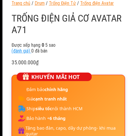
Trang chủ
/
Drum
/
Trống Điện Tử
/
Trống điện Avatar
TRỐNG ĐIỆN GIẢ CƠ AVATAR
A71
Được xếp hạng
0
5 sao
(đánh giá)
0
đã bán
35.000.000
₫
KHUYẾN MÃI HOT
Đảm bảo
chính hãng
Giá
cạnh tranh nhất
Ship
siêu tốc
nội thành HCM
Bảo hành +
6 tháng
Tặng bao đàn, capo, dây dự phòng- khi mua
guitar