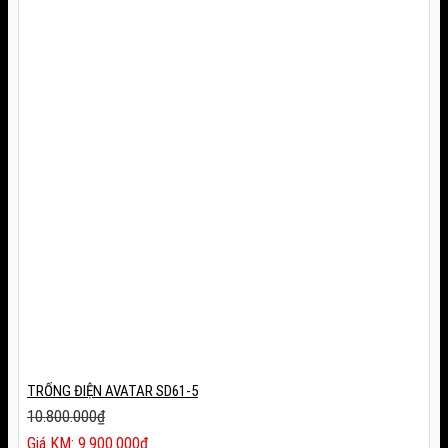
TRỐNG ĐIỆN AVATAR SD61-5
10.800.000
₫
Giá
9.900.000
₫