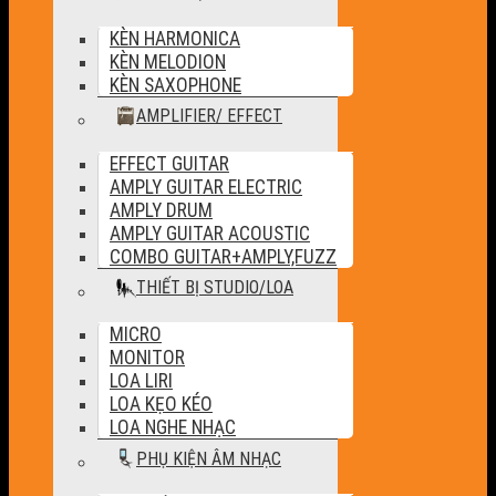
KÈN HARMONICA
KÈN MELODION
KÈN SAXOPHONE
AMPLIFIER/ EFFECT
EFFECT GUITAR
AMPLY GUITAR ELECTRIC
AMPLY DRUM
AMPLY GUITAR ACOUSTIC
COMBO GUITAR+AMPLY,FUZZ
THIẾT BỊ STUDIO/LOA
MICRO
MONITOR
LOA LIRI
LOA KẸO KÉO
LOA NGHE NHẠC
PHỤ KIỆN ÂM NHẠC