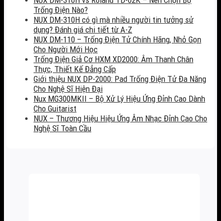
Trống Điện Nào?
NUX DM-310H có gì mà nhiều người tin tưởng sử
dụng? Đánh giá chi tiết từ A-Z
NUX DM-110 – Trống Điện Tử Chính Hãng, Nhỏ Gọn
Cho Người Mới Học
Trống Điện Giả Cơ HXM XD2000: Âm Thanh Chân
Thực, Thiết Kế Đẳng Cấp
Giới thiệu NUX DP-2000: Pad Trống Điện Tử Đa Năng
Cho Nghệ Sĩ Hiện Đại
Nux MG300MKII – Bộ Xử Lý Hiệu Ứng Đỉnh Cao Dành
Cho Guitarist
NUX – Thương Hiệu Hiệu Ứng Âm Nhạc Đỉnh Cao Cho
Nghệ Sĩ Toàn Cầu