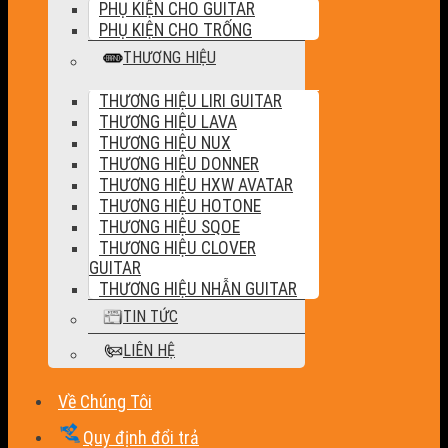
PHỤ KIỆN CHO GUITAR
PHỤ KIỆN CHO TRỐNG
THƯƠNG HIỆU
THƯƠNG HIỆU LIRI GUITAR
THƯƠNG HIỆU LAVA
THƯƠNG HIỆU NUX
THƯƠNG HIỆU DONNER
THƯƠNG HIỆU HXW AVATAR
THƯƠNG HIỆU HOTONE
THƯƠNG HIỆU SQOE
THƯƠNG HIỆU CLOVER
GUITAR
THƯƠNG HIỆU NHẪN GUITAR
TIN TỨC
LIÊN HỆ
Về Chúng Tôi
Quy định đổi trả