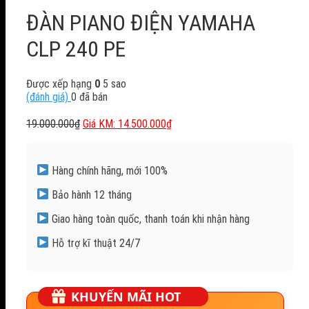
ĐÀN PIANO ĐIỆN YAMAHA
CLP 240 PE
Được xếp hạng
0
5 sao
(đánh giá)
0
đã bán
Giá
Giá
19.000.000
₫
14.500.000
₫
gốc
hiện
là:
tại
19.000.000₫.
là:
Hàng chính hãng, mới 100%
14.500.000₫.
Bảo hành 12 tháng
Giao hàng toàn quốc, thanh toán khi nhận hàng
Hỗ trợ kĩ thuật 24/7
KHUYẾN MÃI HOT