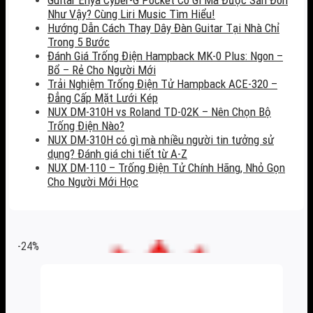
Như Vậy? Cùng Liri Music Tìm Hiểu!
Hướng Dẫn Cách Thay Dây Đàn Guitar Tại Nhà Chỉ
Trong 5 Bước
Đánh Giá Trống Điện Hampback MK-0 Plus: Ngon –
Bổ – Rẻ Cho Người Mới
Trải Nghiệm Trống Điện Tử Hampback ACE-320 –
Đẳng Cấp Mặt Lưới Kép
NUX DM-310H vs Roland TD-02K – Nên Chọn Bộ
Trống Điện Nào?
NUX DM-310H có gì mà nhiều người tin tưởng sử
dụng? Đánh giá chi tiết từ A-Z
NUX DM-110 – Trống Điện Tử Chính Hãng, Nhỏ Gọn
Cho Người Mới Học
-24%