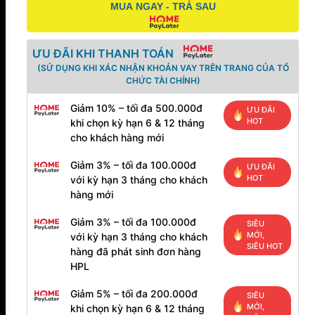
MUA NGAY - TRẢ SAU
ƯU ĐÃI KHI THANH TOÁN
(SỬ DỤNG KHI XÁC NHẬN KHOẢN VAY TRÊN TRANG CỦA TỔ
CHỨC TÀI CHÍNH)
Giảm 10% – tối đa 500.000đ
ƯU ĐÃI
HOT
khi chọn kỳ hạn 6 & 12 tháng
cho khách hàng mới
Giảm 3% – tối đa 100.000đ
ƯU ĐÃI
HOT
với kỳ hạn 3 tháng cho khách
hàng mới
Giảm 3% – tối đa 100.000đ
SIÊU
MỚI,
với kỳ hạn 3 tháng cho khách
SIÊU HOT
hàng đã phát sinh đơn hàng
HPL
Giảm 5% – tối đa 200.000đ
SIÊU
MỚI,
khi chọn kỳ hạn 6 & 12 tháng