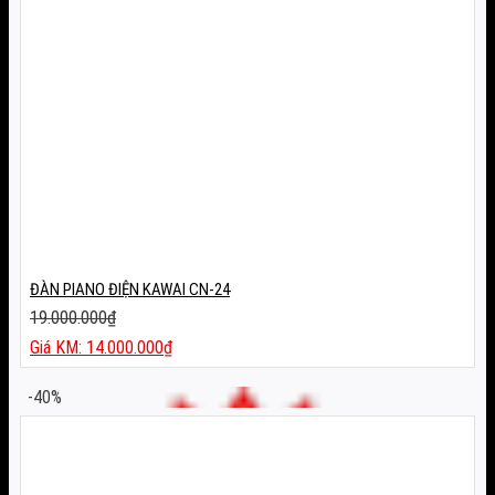
ĐÀN PIANO ĐIỆN KAWAI CN-24
19.000.000
₫
Giá
14.000.000
₫
gốc
Giá
là:
hiện
-40%
19.000.000₫.
tại
là:
14.000.000₫.