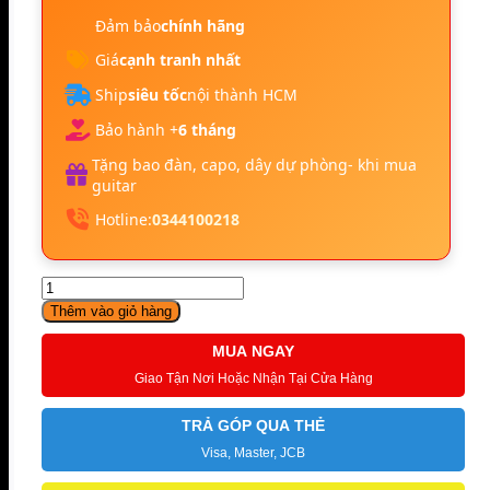
Đảm bảo
chính hãng
Giá
cạnh tranh nhất
Ship
siêu tốc
nội thành HCM
Bảo hành +
6 tháng
Tặng bao đàn, capo, dây dự phòng- khi mua
guitar
Hotline:
0344100218
Đàn
Piano
Thêm vào giỏ hàng
Điện
Yamaha
MUA NGAY
CLP
Giao Tận Nơi Hoặc Nhận Tại Cửa Hàng
240
Pe
TRẢ GÓP QUA THẺ
số
lượng
Visa, Master, JCB