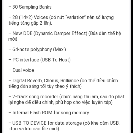
– 30 Sampling Banks
– 28 (14×2) Voices (có nút “variation” nên số lượng
tiếng tăng gấp 2 lần).
– New DDE (Dynamic Damper Effect) (Búa đàn thế hệ
mới)
– 64-note polyphony (Max.)
– PC interface (USB To Host)
– Dual voice
– Digital Reverb, Chorus, Brilliance (có thể điều chỉnh
tiếng đàn sáng tối tùy theo ý thích).
– 2-track song recorder (chức năng thu âm, sau đó phát
lại nghe để điều chỉnh, phù hợp cho việc luyện tập)
– Internal Flash ROM for song memory
– USB TO DEVICE for data storage (có khe cắm USB,
đọc và lưu các file midi).