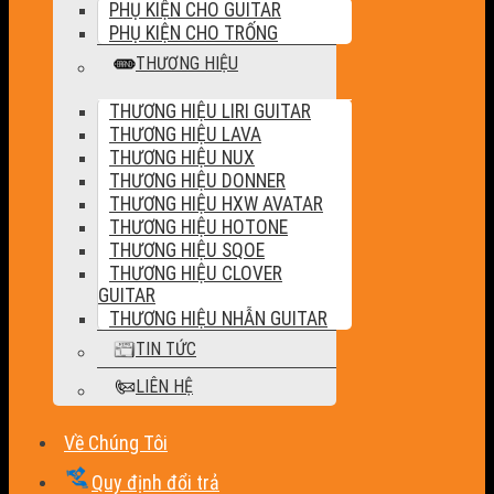
PHỤ KIỆN CHO GUITAR
PHỤ KIỆN CHO TRỐNG
THƯƠNG HIỆU
THƯƠNG HIỆU LIRI GUITAR
THƯƠNG HIỆU LAVA
THƯƠNG HIỆU NUX
THƯƠNG HIỆU DONNER
THƯƠNG HIỆU HXW AVATAR
THƯƠNG HIỆU HOTONE
THƯƠNG HIỆU SQOE
THƯƠNG HIỆU CLOVER
GUITAR
THƯƠNG HIỆU NHẪN GUITAR
TIN TỨC
LIÊN HỆ
Về Chúng Tôi
Quy định đổi trả