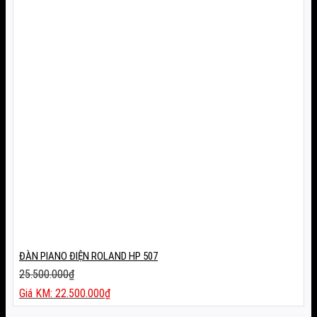
ĐÀN PIANO ĐIỆN ROLAND HP 507
25.500.000
₫
Giá
22.500.000
₫
gốc
Giá