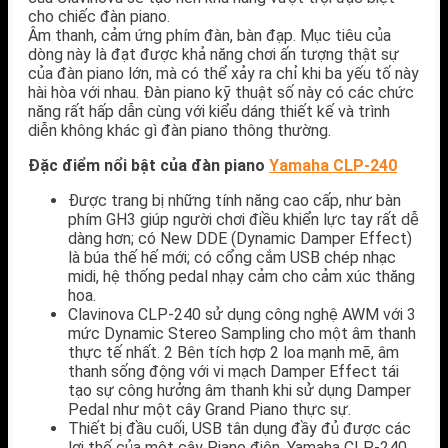
cho chiếc đàn piano.
Âm thanh, cảm ứng phím đàn, bàn đạp. Mục tiêu của
dòng này là đạt được khả năng chơi ấn tượng thật sự
của đàn piano lớn, mà có thể xảy ra chỉ khi ba yếu tố này
hài hòa với nhau. Đàn piano kỹ thuật số này có các chức
năng rất hấp dẫn cùng với kiểu dáng thiết kế và trình
diễn không khác gì đàn piano thông thường.
Đặc điểm nổi bật của đàn piano
Yamaha CLP-240
Được trang bị những tính năng cao cấp, như bàn
phím GH3 giúp người chơi điều khiển lực tay rất dễ
dàng hơn; có New DDE (Dynamic Damper Effect)
là búa thế hế mới; có cổng cắm USB chép nhạc
midi, hệ thống pedal nhạy cảm cho cảm xúc thăng
hoa.
Clavinova CLP-240 sử dụng công nghệ AWM với 3
mức Dynamic Stereo Sampling cho một âm thanh
thực tế nhất. 2 Bên tích hợp 2 loa mạnh mẽ, âm
thanh sống động với vi mạch Damper Effect tái
tạo sự công hưởng âm thanh khi sử dụng Damper
Pedal như một cây Grand Piano thực sự.
Thiết bị đầu cuối, USB tân dụng đầy đủ được các
lợi thế của một cây Piano điện. Yamaha CLP-240