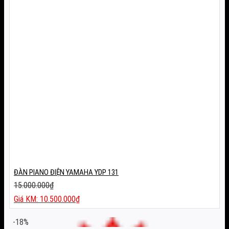
ĐÀN PIANO ĐIỆN YAMAHA YDP 131
15.000.000
₫
Giá
10.500.000
₫
gốc
Giá
là:
hiện
-18%