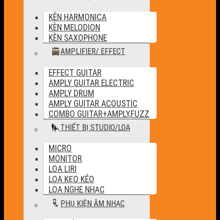
KÈN HARMONICA
KÈN MELODION
KÈN SAXOPHONE
AMPLIFIER/ EFFECT
EFFECT GUITAR
AMPLY GUITAR ELECTRIC
AMPLY DRUM
AMPLY GUITAR ACOUSTIC
COMBO GUITAR+AMPLY,FUZZ
THIẾT BỊ STUDIO/LOA
MICRO
MONITOR
LOA LIRI
LOA KẸO KÉO
LOA NGHE NHẠC
PHỤ KIỆN ÂM NHẠC