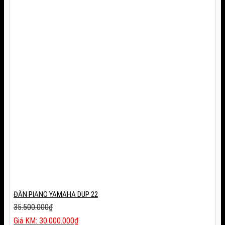
ĐÀN PIANO YAMAHA DUP 22
35.500.000
₫
Giá
30.000.000
₫