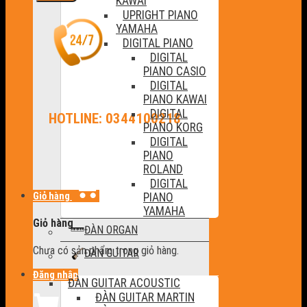
KAWAI
UPRIGHT PIANO
YAMAHA
DIGITAL PIANO
DIGITAL
PIANO CASIO
DIGITAL
PIANO KAWAI
DIGITAL
HOTLINE: 0344100218
PIANO KORG
DIGITAL
PIANO
ROLAND
DIGITAL
Giỏ hàng
PIANO
YAMAHA
Giỏ hàng
ĐÀN ORGAN
Chưa có sản phẩm trong giỏ hàng.
ĐÀN GUITAR
Đăng nhập
ĐÀN GUITAR ACOUSTIC
ĐÀN GUITAR MARTIN