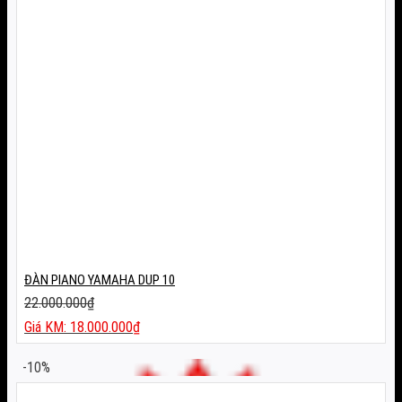
ĐÀN PIANO YAMAHA DUP 10
22.000.000
₫
Giá
18.000.000
₫
gốc
Giá
là:
hiện
-10%
22.000.000₫.
tại
là: