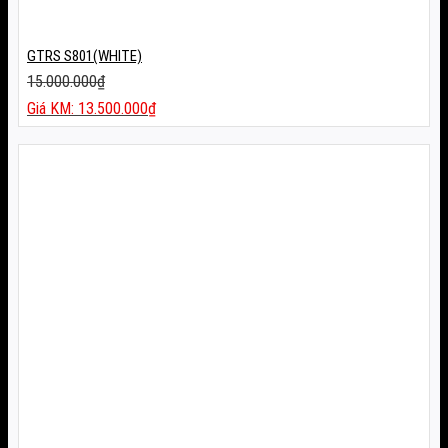
GTRS S801(WHITE)
15.000.000
₫
Giá
13.500.000
₫
gốc
Giá
là:
hiện
15.000.000₫.
tại
là:
13.500.000₫.