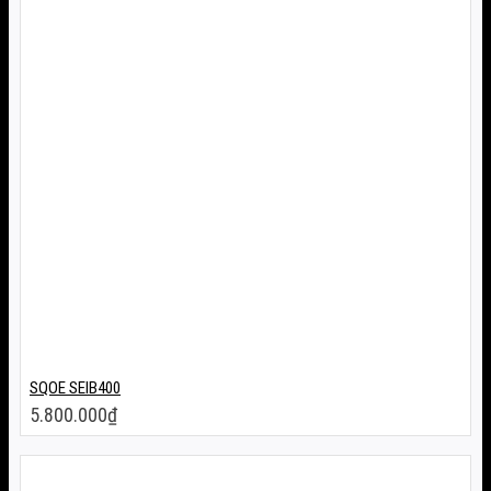
SQOE SEIB400
5.800.000
₫