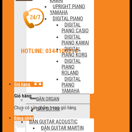
KAWAI
UPRIGHT PIANO
YAMAHA
DIGITAL PIANO
DIGITAL
PIANO CASIO
DIGITAL
PIANO KAWAI
DIGITAL
HOTLINE: 0344100218
PIANO KORG
DIGITAL
PIANO
ROLAND
DIGITAL
Giỏ hàng
PIANO
YAMAHA
Giỏ hàng
ĐÀN ORGAN
Chưa có sản phẩm trong giỏ hàng.
ĐÀN GUITAR
Đăng nhập
ĐÀN GUITAR ACOUSTIC
ĐÀN GUITAR MARTIN