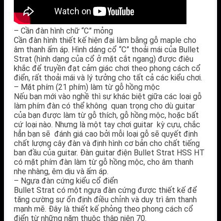
– Cần đàn hình chữ “C” mỏng
Cần đàn hình thiết kế hiện đại làm bằng gỗ maple cho
âm thanh ấm áp. Hình dáng cổ “C” thoải mái của Bullet
Strat (hình dạng của cổ ở mặt cắt ngang) được điêu
khắc để truyền đạt cảm giác chơi theo phong cách cổ
điển, rất thoải mái và lý tưởng cho tất cả các kiểu chơi.
– Mặt phím (21 phím) làm từ gỗ hồng mộc
Nếu bạn mới vào nghề thì sự khác biệt giữa các loại gỗ
làm phím đàn có thể không quan trọng cho dù guitar
của bạn được làm từ gỗ thích, gỗ hồng mộc, hoặc bất
cứ loại nào. Nhưng là một tay chơi guitar kỳ cựu, chắc
hẳn bạn sẽ đánh giá cao bởi mỗi loại gỗ sẽ quyết định
chất lượng cây đàn và định hình cơ bản cho chất tiếng
ban đầu của guitar. Đàn guitar điện Bullet Strat HSS HT
có mặt phím đàn làm từ gỗ hồng mộc, cho âm thanh
nhẹ nhàng, êm dịu và ấm áp.
– Ngựa đàn cứng kiểu cổ điển
Bullet Strat có một ngựa đàn cứng được thiết kế để
tăng cường sự ổn định điều chỉnh và duy trì âm thanh
mạnh mẽ. Đây là thiết kế phỏng theo phong cách cổ
điển từ những năm thuộc thập niên 70.