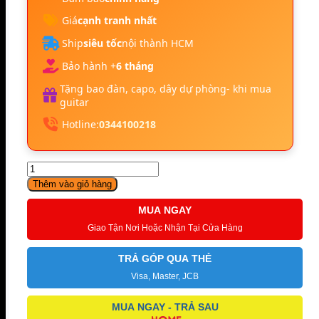
Giá
cạnh tranh nhất
Ship
siêu tốc
nội thành HCM
Bảo hành +
6 tháng
Tặng bao đàn, capo, dây dự phòng- khi mua
guitar
Hotline:
0344100218
Guitar
Điện
Thêm vào giỏ hàng
Fender
Squier
MUA NGAY
Bullet
Giao Tận Nơi Hoặc Nhận Tại Cửa Hàng
Strat
HT
TRẢ GÓP QUA THẺ
HSS
Black
Visa, Master, JCB
số
lượng
MUA NGAY - TRẢ SAU