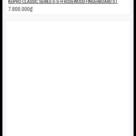
KEIPRO CLASSIC SERIES S-S-H ROSEWOOD FINGERBOARD ST
7.800.000
₫