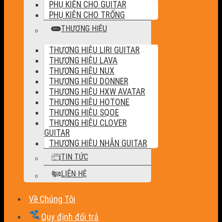
PHỤ KIỆN CHO GUITAR
PHỤ KIỆN CHO TRỐNG
THƯƠNG HIỆU
THƯƠNG HIỆU LIRI GUITAR
THƯƠNG HIỆU LAVA
THƯƠNG HIỆU NUX
THƯƠNG HIỆU DONNER
THƯƠNG HIỆU HXW AVATAR
THƯƠNG HIỆU HOTONE
THƯƠNG HIỆU SQOE
THƯƠNG HIỆU CLOVER
GUITAR
THƯƠNG HIỆU NHẪN GUITAR
TIN TỨC
LIÊN HỆ
Về Chúng Tôi
Quy định đổi trả