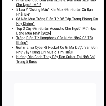
Cho Người Mới?
5 Lưu Ý “Xương Máu” Khi Mua Đàn Guitar Cũ Bạn
Phải Biết
Có Nên Mua Trống Điện Tử Để Tập Trong Phòng Kín
Hay Không?
Top 3 Cây Đàn Guitar Acoustic Cho Người Mới Học
Đáng Mua Nhất [2026]
Trống Điện Tử Hampback Của Nước Nào? Có Tốt
Không?
Guitar Enya Cyber-G Pocket Có Gì Mà Được Săn Đón
Như Vậy? Cùng Liri Music Tìm Hiểu!
Hướng Dẫn Cách Thay Dây Đàn Guitar Tại Nhà Chỉ
Trong 5 Bước