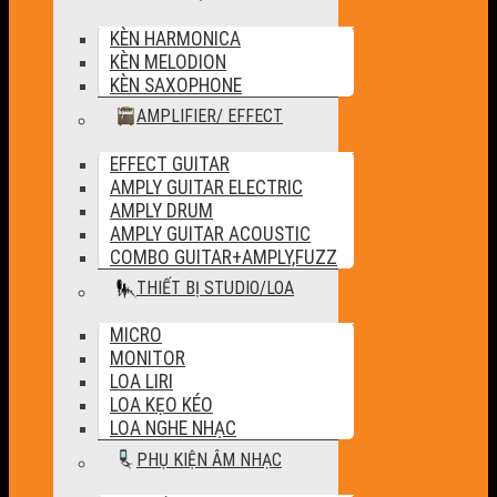
KÈN HARMONICA
KÈN MELODION
KÈN SAXOPHONE
AMPLIFIER/ EFFECT
EFFECT GUITAR
AMPLY GUITAR ELECTRIC
AMPLY DRUM
AMPLY GUITAR ACOUSTIC
COMBO GUITAR+AMPLY,FUZZ
THIẾT BỊ STUDIO/LOA
MICRO
MONITOR
LOA LIRI
LOA KẸO KÉO
LOA NGHE NHẠC
PHỤ KIỆN ÂM NHẠC