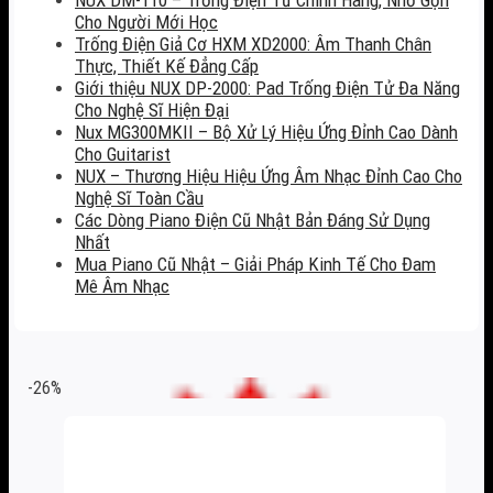
Cho Người Mới Học
Trống Điện Giả Cơ HXM XD2000: Âm Thanh Chân
Thực, Thiết Kế Đẳng Cấp
Giới thiệu NUX DP-2000: Pad Trống Điện Tử Đa Năng
Cho Nghệ Sĩ Hiện Đại
Nux MG300MKII – Bộ Xử Lý Hiệu Ứng Đỉnh Cao Dành
Cho Guitarist
NUX – Thương Hiệu Hiệu Ứng Âm Nhạc Đỉnh Cao Cho
Nghệ Sĩ Toàn Cầu
Các Dòng Piano Điện Cũ Nhật Bản Đáng Sử Dụng
Nhất
Mua Piano Cũ Nhật – Giải Pháp Kinh Tế Cho Đam
Mê Âm Nhạc
-26%