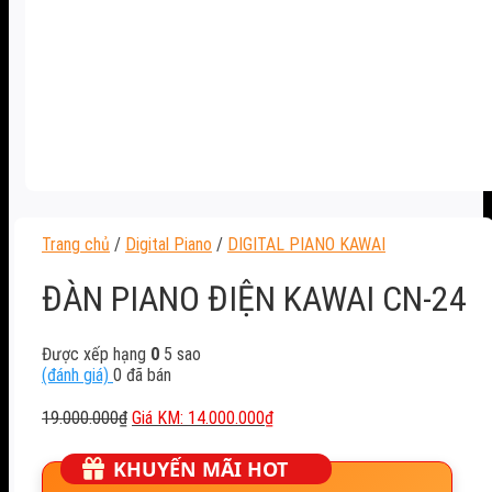
Trang chủ
/
Digital Piano
/
DIGITAL PIANO KAWAI
ĐÀN PIANO ĐIỆN KAWAI CN-24
Được xếp hạng
0
5 sao
(đánh giá)
0
đã bán
Giá
Giá
19.000.000
₫
14.000.000
₫
gốc
hiện
là:
tại
KHUYẾN MÃI HOT
19.000.000₫.
là: