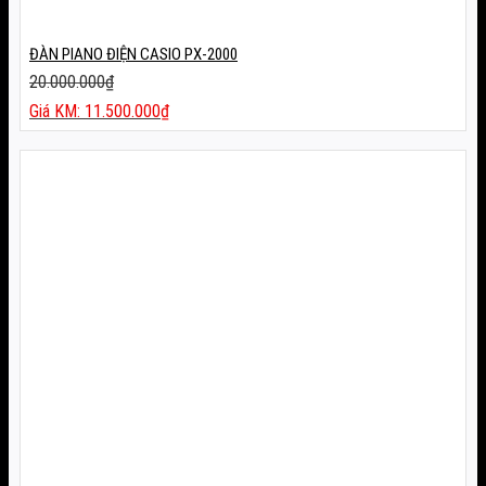
ĐÀN PIANO ĐIỆN CASIO PX-2000
20.000.000
₫
Giá
11.500.000
₫
gốc
Giá
là:
hiện
20.000.000₫.
tại
là:
11.500.000₫.