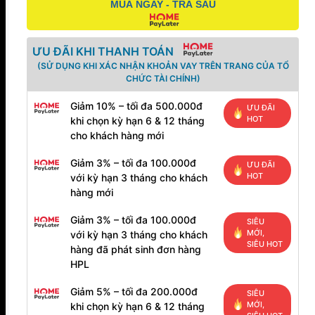
MUA NGAY - TRẢ SAU
ƯU ĐÃI KHI THANH TOÁN
(SỬ DỤNG KHI XÁC NHẬN KHOẢN VAY TRÊN TRANG CỦA TỔ
CHỨC TÀI CHÍNH)
Giảm 10% – tối đa 500.000đ
ƯU ĐÃI
HOT
khi chọn kỳ hạn 6 & 12 tháng
cho khách hàng mới
Giảm 3% – tối đa 100.000đ
ƯU ĐÃI
HOT
với kỳ hạn 3 tháng cho khách
hàng mới
Giảm 3% – tối đa 100.000đ
SIÊU
MỚI,
với kỳ hạn 3 tháng cho khách
SIÊU HOT
hàng đã phát sinh đơn hàng
HPL
Giảm 5% – tối đa 200.000đ
SIÊU
MỚI,
khi chọn kỳ hạn 6 & 12 tháng