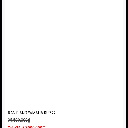
ĐÀN PIANO YAMAHA DUP 22
35.500.000
₫
Giá
30.000.000
₫