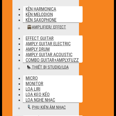
KÈN HARMONICA
KÈN MELODION
KÈN SAXOPHONE
AMPLIFIER/ EFFECT
EFFECT GUITAR
AMPLY GUITAR ELECTRIC
AMPLY DRUM
AMPLY GUITAR ACOUSTIC
COMBO GUITAR+AMPLY,FUZZ
THIẾT BỊ STUDIO/LOA
MICRO
MONITOR
LOA LIRI
LOA KẸO KÉO
LOA NGHE NHẠC
PHỤ KIỆN ÂM NHẠC