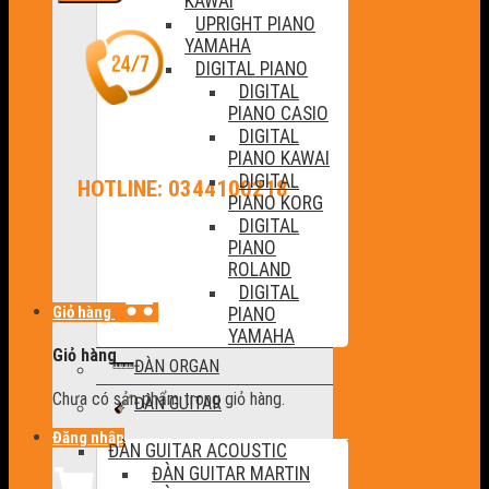
KAWAI
UPRIGHT PIANO
YAMAHA
DIGITAL PIANO
DIGITAL
PIANO CASIO
DIGITAL
PIANO KAWAI
DIGITAL
HOTLINE: 0344100218
PIANO KORG
DIGITAL
PIANO
ROLAND
DIGITAL
Giỏ hàng
PIANO
YAMAHA
Giỏ hàng
ĐÀN ORGAN
Chưa có sản phẩm trong giỏ hàng.
ĐÀN GUITAR
Đăng nhập
ĐÀN GUITAR ACOUSTIC
ĐÀN GUITAR MARTIN