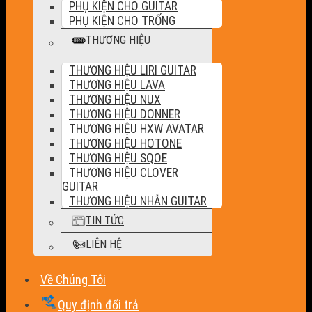
PHỤ KIỆN CHO GUITAR
PHỤ KIỆN CHO TRỐNG
THƯƠNG HIỆU
THƯƠNG HIỆU LIRI GUITAR
THƯƠNG HIỆU LAVA
THƯƠNG HIỆU NUX
THƯƠNG HIỆU DONNER
THƯƠNG HIỆU HXW AVATAR
THƯƠNG HIỆU HOTONE
THƯƠNG HIỆU SQOE
THƯƠNG HIỆU CLOVER
GUITAR
THƯƠNG HIỆU NHẪN GUITAR
TIN TỨC
LIÊN HỆ
Về Chúng Tôi
Quy định đổi trả