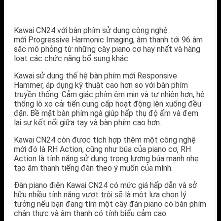
Kawai CN24 với bàn phím sử dụng công nghệ
mới Progressive Harmonic Imaging, âm thanh tới 96 âm
sắc mô phỏng từ những cây piano cơ hay nhất và hàng
loạt các chức năng bổ sung khác.
Kawai sử dụng thế hệ bàn phím mới Responsive
Hammer, áp dụng kỹ thuật cao hơn so với bàn phím
truyền thống. Cảm giác phím êm mịn và tự nhiên hơn, hệ
thống lò xo cải tiến cung cấp hoạt động lên xuống đều
đặn. Bề mặt bàn phím ngà giúp hấp thụ độ ẩm và đem
lại sự kết nối giữa tay và bàn phím cao hơn.
Kawai CN24 còn được tích hợp thêm một công nghệ
mới đó là RH Action, cũng như búa của piano cơ, RH
Action là tính năng sử dụng trọng lượng búa mạnh nhẹ
tạo âm thanh tiếng đàn theo ý muốn của mình.
Đàn piano điện Kawai CN24 có mức giá hấp dẫn và sở
hữu nhiều tính năng vượt trội sẽ là một lựa chọn lý
tưởng nếu bạn đang tìm một cây đàn piano có bàn phím
chân thực và âm thanh có tính biểu cảm cao.