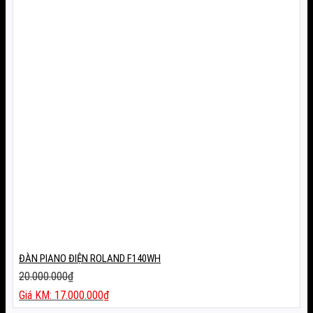
ĐÀN PIANO ĐIỆN ROLAND F140WH
20.000.000
₫
Giá
17.000.000
₫
gốc
Giá