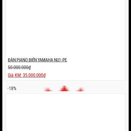
ĐÀN PIANO ĐIỆN YAMAHA NU1-PE
50.000.000
₫
Giá
35.000.000
₫
gốc
Giá
là:
hiện
-18%
50.000.000₫.
tại
là:
35.000.000₫.