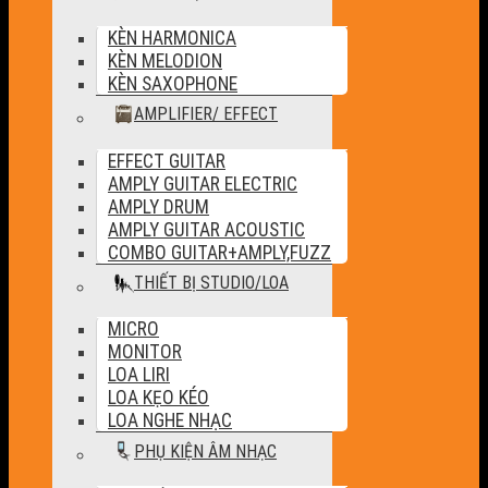
KÈN HARMONICA
KÈN MELODION
KÈN SAXOPHONE
AMPLIFIER/ EFFECT
EFFECT GUITAR
AMPLY GUITAR ELECTRIC
AMPLY DRUM
AMPLY GUITAR ACOUSTIC
COMBO GUITAR+AMPLY,FUZZ
THIẾT BỊ STUDIO/LOA
MICRO
MONITOR
LOA LIRI
LOA KẸO KÉO
LOA NGHE NHẠC
PHỤ KIỆN ÂM NHẠC