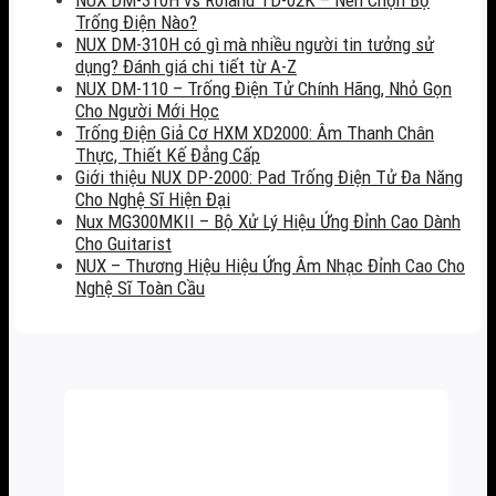
Trống Điện Nào?
NUX DM-310H có gì mà nhiều người tin tưởng sử
dụng? Đánh giá chi tiết từ A-Z
NUX DM-110 – Trống Điện Tử Chính Hãng, Nhỏ Gọn
Cho Người Mới Học
Trống Điện Giả Cơ HXM XD2000: Âm Thanh Chân
Thực, Thiết Kế Đẳng Cấp
Giới thiệu NUX DP-2000: Pad Trống Điện Tử Đa Năng
Cho Nghệ Sĩ Hiện Đại
Nux MG300MKII – Bộ Xử Lý Hiệu Ứng Đỉnh Cao Dành
Cho Guitarist
NUX – Thương Hiệu Hiệu Ứng Âm Nhạc Đỉnh Cao Cho
Nghệ Sĩ Toàn Cầu