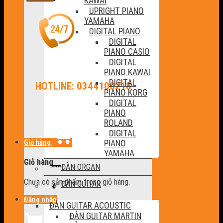
KAWAI
UPRIGHT PIANO
YAMAHA
DIGITAL PIANO
DIGITAL
PIANO CASIO
DIGITAL
PIANO KAWAI
DIGITAL
HOTLINE: 0344100218
PIANO KORG
DIGITAL
PIANO
ROLAND
DIGITAL
Giỏ hàng
PIANO
YAMAHA
Giỏ hàng
ĐÀN ORGAN
Chưa có sản phẩm trong giỏ hàng.
ĐÀN GUITAR
Đăng nhập
ĐÀN GUITAR ACOUSTIC
ĐÀN GUITAR MARTIN