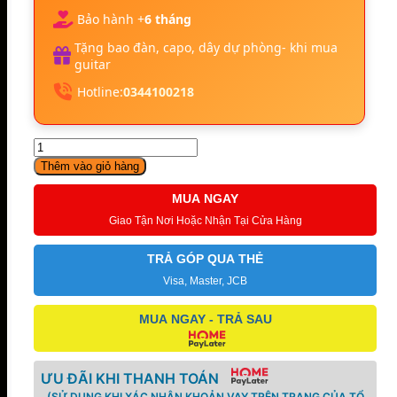
Bảo hành +
6 tháng
Tặng bao đàn, capo, dây dự phòng- khi mua
guitar
Hotline:
0344100218
Đàn
Piano
Thêm vào giỏ hàng
Điện
Roland
MUA NGAY
KR-
Giao Tận Nơi Hoặc Nhận Tại Cửa Hàng
7
số
TRẢ GÓP QUA THẺ
lượng
Visa, Master, JCB
MUA NGAY - TRẢ SAU
ƯU ĐÃI KHI THANH TOÁN
(SỬ DỤNG KHI XÁC NHẬN KHOẢN VAY TRÊN TRANG CỦA TỔ