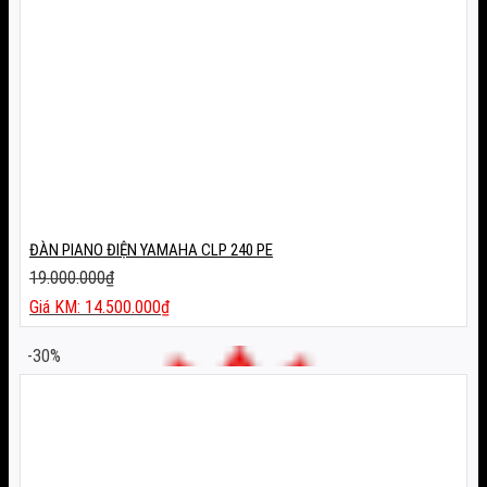
ĐÀN PIANO ĐIỆN YAMAHA CLP 240 PE
19.000.000
₫
Giá
14.500.000
₫
gốc
Giá
là:
hiện
-30%
19.000.000₫.
tại
là:
14.500.000₫.