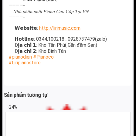
————-
𝑁ℎ𝑎̀ 𝑝ℎ𝑎̂𝑛 𝑝ℎ𝑜̂́𝑖 𝑃𝑖𝑎𝑛𝑜 𝐶𝑎𝑜 𝐶𝑎̂́𝑝 𝑇𝑎̣𝑖 𝑉𝑁
————-
𝗪𝗲𝗯𝘀𝗶𝘁𝗲:
http://lirimusic.com
𝗛𝗼𝘁𝗹𝗶𝗻𝗲: 0344.100218 ; 0928737479(zalo)
Đ𝗶̣𝗮 𝗰𝗵𝗶̉ 𝟭: Kho Tân Phú( Gần đầm Sen)
Đ𝗶̣𝗮 𝗰𝗵𝗶̉ 𝟮: Kho Bình Tân
#pianodien
#Pianoco
#Liripianostore
Sản phẩm tương tự
-24%