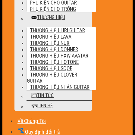
PHỤ KIỆN CHO GUITAR
PHỤ KIỆN CHO TRỐNG
THƯƠNG HIỆU
THƯƠNG HIỆU LIRI GUITAR
THƯƠNG HIỆU LAVA
THƯƠNG HIỆU NUX
THƯƠNG HIỆU DONNER
THƯƠNG HIỆU HXW AVATAR
THƯƠNG HIỆU HOTONE
THƯƠNG HIỆU SQOE
THƯƠNG HIỆU CLOVER
GUITAR
THƯƠNG HIỆU NHẪN GUITAR
TIN TỨC
LIÊN HỆ
Về Chúng Tôi
Quy định đổi trả