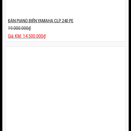
ĐÀN PIANO ĐIỆN YAMAHA CLP 240 PE
19.000.000
₫
Giá
14.500.000
₫
gốc
Giá
là:
hiện
19.000.000₫.
tại
là:
14.500.000₫.