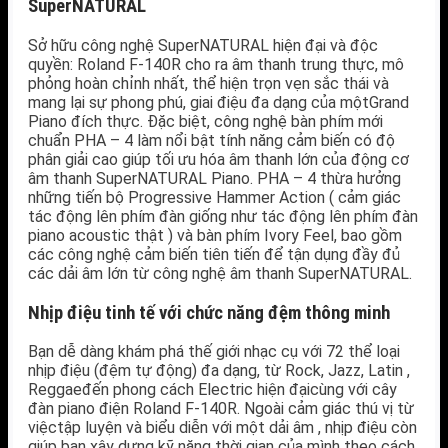
SuperNATURAL
Sở hữu công nghệ SuperNATURAL hiện đại và độc
quyền: Roland F-140R cho ra âm thanh trung thực, mô
phỏng hoàn chỉnh nhất, thể hiện trọn vẹn sắc thái và
mang lại sự phong phú, giai điệu đa dạng của mộtGrand
Piano đích thực. Đặc biệt, công nghệ bàn phím mới
chuẩn PHA – 4 làm nổi bật tính năng cảm biến có độ
phân giải cao giúp tối ưu hóa âm thanh lớn của động cơ
âm thanh SuperNATURAL Piano. PHA – 4 thừa hưởng
những tiến bộ Progressive Hammer Action ( cảm giác
tác động lên phím đàn giống như tác động lên phím đàn
piano acoustic thật ) và bàn phím Ivory Feel, bao gồm
các công nghệ cảm biến tiên tiến để tận dụng đầy đủ
các dải âm lớn từ công nghệ âm thanh SuperNATURAL.
Nhịp điệu tinh tế với chức năng đệm thông minh
Bạn dễ dàng khám phá thế giới nhạc cụ với 72 thể loại
nhịp điệu (đệm tự động) đa dạng, từ Rock, Jazz, Latin ,
Reggaeđến phong cách Electric hiện đạicùng với cây
đàn piano điện Roland F-140R. Ngoài cảm giác thú vị từ
việctập luyện và biểu diễn với một dải âm , nhịp điệu còn
giúp bạn xây dựng kỹ năng thời gian của mình theo cách