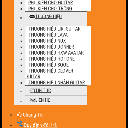
PHỤ KIỆN CHO GUITAR
PHỤ KIỆN CHO TRỐNG
THƯƠNG HIỆU
THƯƠNG HIỆU LIRI GUITAR
THƯƠNG HIỆU LAVA
THƯƠNG HIỆU NUX
THƯƠNG HIỆU DONNER
THƯƠNG HIỆU HXW AVATAR
THƯƠNG HIỆU HOTONE
THƯƠNG HIỆU SQOE
THƯƠNG HIỆU CLOVER
GUITAR
THƯƠNG HIỆU NHẪN GUITAR
TIN TỨC
LIÊN HỆ
Về Chúng Tôi
Quy định đổi trả