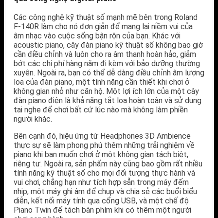
Các công nghệ kỹ thuật số mạnh mẽ bên trong Roland
F-140R làm cho nó đơn giản để mang lại niềm vui của
âm nhạc vào cuộc sống bận rộn của bạn. Khác với
acoustic piano, cây đàn piano kỹ thuật số không bao giờ
cần điều chỉnh và luôn cho ra âm thanh hoàn hảo, giảm
bớt các chi phí hàng năm đi kèm với bảo dưỡng thường
xuyên. Ngoài ra, bạn có thể dễ dàng điều chỉnh âm lượng
loa của đàn piano, một tính năng cần thiết khi chơi ở
không gian nhỏ như căn hộ. Một lợi ích lớn của một cây
đàn piano điện là khả năng tắt loa hoàn toàn và sử dụng
tai nghe để chơi bất cứ lúc nào mà không làm phiền
người khác.
Bên cạnh đó, hiệu ứng từ Headphones 3D Ambience
thực sự sẽ làm phong phú thêm những trải nghiệm về
piano khi bạn muốn chơi ở một không gian tách biệt,
riêng tư. Ngoài ra, sản phẩm này cũng bao gồm rất nhiều
tính năng kỹ thuật số cho mọi đối tượng thực hành và
vui chơi, chẳng hạn như tích hợp sẵn trong máy đếm
nhịp, một máy ghi âm để chụp và chia sẻ các buổi biểu
diễn, kết nối máy tính qua cổng USB, và một chế độ
Piano Twin để tách bàn phím khi có thêm một người