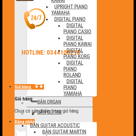
KAWAI
UPRIGHT PIANO
YAMAHA
DIGITAL PIANO
DIGITAL
PIANO CASIO
DIGITAL
PIANO KAWAI
DIGITAL
HOTLINE: 0344100218
PIANO KORG
DIGITAL
PIANO
ROLAND
DIGITAL
Giỏ hàng
PIANO
YAMAHA
Giỏ hàng
ĐÀN ORGAN
Chưa có sản phẩm trong giỏ hàng.
ĐÀN GUITAR
Đăng nhập
ĐÀN GUITAR ACOUSTIC
ĐÀN GUITAR MARTIN