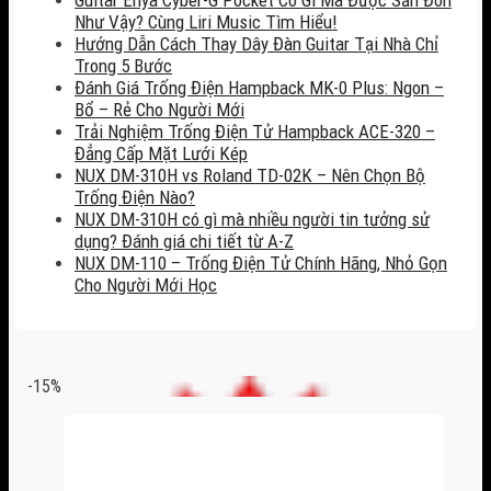
Như Vậy? Cùng Liri Music Tìm Hiểu!
Hướng Dẫn Cách Thay Dây Đàn Guitar Tại Nhà Chỉ
Trong 5 Bước
Đánh Giá Trống Điện Hampback MK-0 Plus: Ngon –
Bổ – Rẻ Cho Người Mới
Trải Nghiệm Trống Điện Tử Hampback ACE-320 –
Đẳng Cấp Mặt Lưới Kép
NUX DM-310H vs Roland TD-02K – Nên Chọn Bộ
Trống Điện Nào?
NUX DM-310H có gì mà nhiều người tin tưởng sử
dụng? Đánh giá chi tiết từ A-Z
NUX DM-110 – Trống Điện Tử Chính Hãng, Nhỏ Gọn
Cho Người Mới Học
-15%