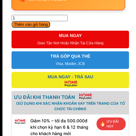
Đàn
Piano
Thêm vào giỏ hàng
Điện
Roland
MUA NGAY
F140Wh
Giao Tận Nơi Hoặc Nhận Tại Cửa Hàng
số
lượng
TRẢ GÓP QUA THẺ
Visa, Master, JCB
MUA NGAY - TRẢ SAU
ƯU ĐÃI KHI THANH TOÁN
(SỬ DỤNG KHI XÁC NHẬN KHOẢN VAY TRÊN TRANG CỦA TỔ
CHỨC TÀI CHÍNH)
Giảm 10% – tối đa 500.000đ
ƯU ĐÃI
HOT
khi chọn kỳ hạn 6 & 12 tháng
cho khách hàng mới