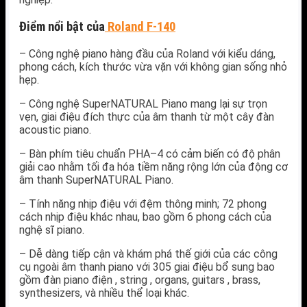
Điểm nổi bật của
Roland F-140
– Công nghệ piano hàng đầu của Roland với kiểu dáng,
phong cách, kích thước vừa vặn với không gian sống nhỏ
hẹp.
– Công nghệ SuperNATURAL Piano mang lại sự trọn
vẹn, giai điệu đích thực của âm thanh từ một cây đàn
acoustic piano.
– Bàn phím tiêu chuẩn PHA–4 có cảm biến có độ phân
giải cao nhằm tối đa hóa tiềm năng rộng lớn của động cơ
âm thanh SuperNATURAL Piano.
– Tính năng nhịp điệu với đệm thông minh; 72 phong
cách nhịp điệu khác nhau, bao gồm 6 phong cách của
nghệ sĩ piano.
– Dễ dàng tiếp cận và khám phá thế giới của các công
cụ ngoài âm thanh piano với 305 giai điệu bổ sung bao
gồm đàn piano điện , string , organs, guitars , brass,
synthesizers, và nhiều thể loại khác.