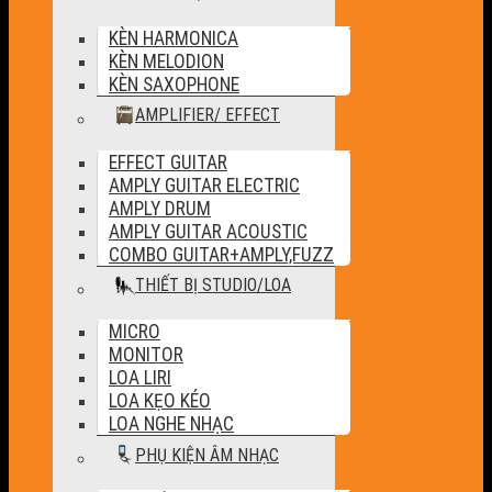
KÈN HARMONICA
KÈN MELODION
KÈN SAXOPHONE
AMPLIFIER/ EFFECT
EFFECT GUITAR
AMPLY GUITAR ELECTRIC
AMPLY DRUM
AMPLY GUITAR ACOUSTIC
COMBO GUITAR+AMPLY,FUZZ
THIẾT BỊ STUDIO/LOA
MICRO
MONITOR
LOA LIRI
LOA KẸO KÉO
LOA NGHE NHẠC
PHỤ KIỆN ÂM NHẠC