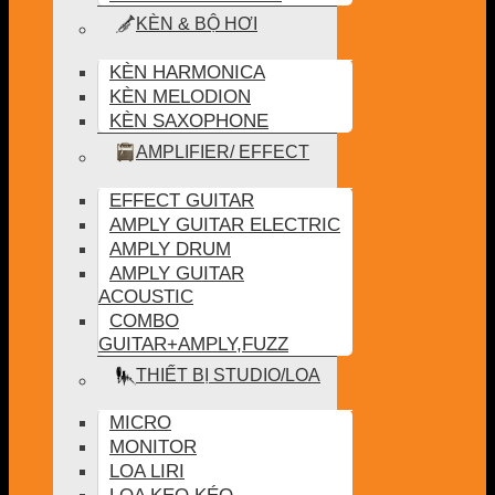
KÈN & BỘ HƠI
KÈN HARMONICA
KÈN MELODION
KÈN SAXOPHONE
AMPLIFIER/ EFFECT
EFFECT GUITAR
AMPLY GUITAR ELECTRIC
AMPLY DRUM
AMPLY GUITAR
ACOUSTIC
COMBO
GUITAR+AMPLY,FUZZ
THIẾT BỊ STUDIO/LOA
MICRO
MONITOR
LOA LIRI