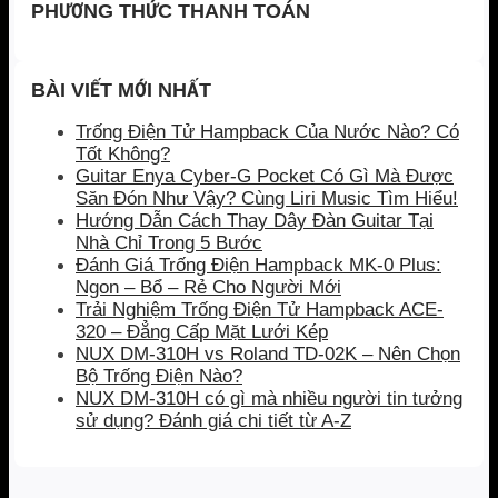
PHƯƠNG THỨC THANH TOÁN
BÀI VIẾT MỚI NHẤT
Trống Điện Tử Hampback Của Nước Nào? Có
Tốt Không?
Guitar Enya Cyber-G Pocket Có Gì Mà Được
Săn Đón Như Vậy? Cùng Liri Music Tìm Hiểu!
Hướng Dẫn Cách Thay Dây Đàn Guitar Tại
Nhà Chỉ Trong 5 Bước
Đánh Giá Trống Điện Hampback MK-0 Plus:
Ngon – Bổ – Rẻ Cho Người Mới
Trải Nghiệm Trống Điện Tử Hampback ACE-
320 – Đẳng Cấp Mặt Lưới Kép
NUX DM-310H vs Roland TD-02K – Nên Chọn
Bộ Trống Điện Nào?
NUX DM-310H có gì mà nhiều người tin tưởng
sử dụng? Đánh giá chi tiết từ A-Z