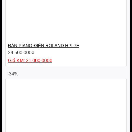
ĐÀN PIANO ĐIỆN ROLAND HPI-7F
24.500.000
₫
Giá
21.000.000
₫
gốc
Giá
là:
hiện
-34%
24.500.000₫.
tại
là:
21.000.000₫.