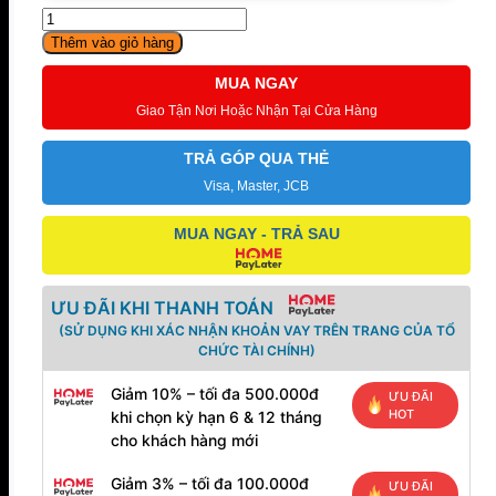
Đàn
Piano
Thêm vào giỏ hàng
Điện
Yamaha
MUA NGAY
YDP
Giao Tận Nơi Hoặc Nhận Tại Cửa Hàng
131
số
lượng
TRẢ GÓP QUA THẺ
Visa, Master, JCB
MUA NGAY - TRẢ SAU
ƯU ĐÃI KHI THANH TOÁN
(SỬ DỤNG KHI XÁC NHẬN KHOẢN VAY TRÊN TRANG CỦA TỔ
CHỨC TÀI CHÍNH)
Giảm 10% – tối đa 500.000đ
ƯU ĐÃI
HOT
khi chọn kỳ hạn 6 & 12 tháng
cho khách hàng mới
Giảm 3% – tối đa 100.000đ
ƯU ĐÃI