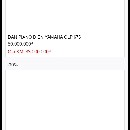
ĐÀN PIANO ĐIỆN YAMAHA CLP 675
50.000.000
₫
Giá
33.000.000
₫
gốc
Giá
là:
hiện
-30%
50.000.000₫.
tại
là:
33.000.000₫.