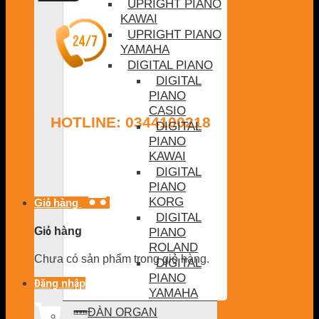
UPRIGHT PIANO
KAWAI
UPRIGHT PIANO
YAMAHA
DIGITAL PIANO
DIGITAL
PIANO
CASIO
HOTLINE: 0344100218
DIGITAL
PIANO
KAWAI
DIGITAL
PIANO
KORG
Giỏ hàng
DIGITAL
PIANO
Giỏ hàng
ROLAND
Chưa có sản phẩm trong giỏ hàng.
DIGITAL
PIANO
Đăng nhập
YAMAHA
ĐÀN ORGAN