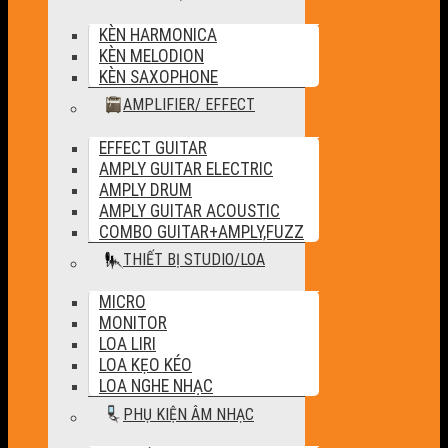
KÈN HARMONICA
KÈN MELODION
KÈN SAXOPHONE
AMPLIFIER/ EFFECT
EFFECT GUITAR
AMPLY GUITAR ELECTRIC
AMPLY DRUM
AMPLY GUITAR ACOUSTIC
COMBO GUITAR+AMPLY,FUZZ
THIẾT BỊ STUDIO/LOA
MICRO
MONITOR
LOA LIRI
LOA KẸO KÉO
LOA NGHE NHẠC
PHỤ KIỆN ÂM NHẠC