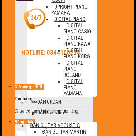
KAWAI
UPRIGHT PIANO
YAMAHA
DIGITAL PIANO
DIGITAL
PIANO CASIO
DIGITAL
PIANO KAWAI
DIGITAL
HOTLINE: 0344100218
PIANO KORG
DIGITAL
PIANO
ROLAND
DIGITAL
Giỏ hàng
PIANO
YAMAHA
Giỏ hàng
ĐÀN ORGAN
Chưa có sản phẩm trong giỏ hàng.
ĐÀN GUITAR
Đăng nhập
ĐÀN GUITAR ACOUSTIC
ĐÀN GUITAR MARTIN