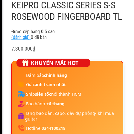
KEIPRO CLASSIC SERIES S-S
ROSEWOOD FINGERBOARD TL
Được xếp hạng
0
5 sao
(đánh giá)
0
đã bán
7.800.000
₫
KHUYẾN MÃI HOT
Đảm bảo
chính hãng
Giá
cạnh tranh nhất
Ship
siêu tốc
nội thành HCM
Bảo hành +
6 tháng
Tặng bao đàn, capo, dây dự phòng- khi mua
guitar
Hotline:
0344100218