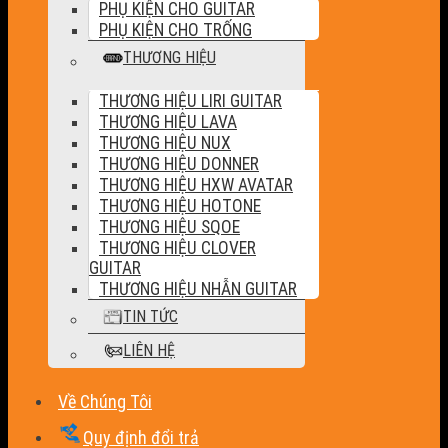
PHỤ KIỆN CHO GUITAR
PHỤ KIỆN CHO TRỐNG
THƯƠNG HIỆU
THƯƠNG HIỆU LIRI GUITAR
THƯƠNG HIỆU LAVA
THƯƠNG HIỆU NUX
THƯƠNG HIỆU DONNER
THƯƠNG HIỆU HXW AVATAR
THƯƠNG HIỆU HOTONE
THƯƠNG HIỆU SQOE
THƯƠNG HIỆU CLOVER
GUITAR
THƯƠNG HIỆU NHẪN GUITAR
TIN TỨC
LIÊN HỆ
Về Chúng Tôi
Quy định đổi trả