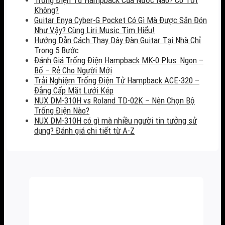
Không?
Guitar Enya Cyber-G Pocket Có Gì Mà Được Săn Đón
Như Vậy? Cùng Liri Music Tìm Hiểu!
Hướng Dẫn Cách Thay Dây Đàn Guitar Tại Nhà Chỉ
Trong 5 Bước
Đánh Giá Trống Điện Hampback MK-0 Plus: Ngon –
Bổ – Rẻ Cho Người Mới
Trải Nghiệm Trống Điện Tử Hampback ACE-320 –
Đẳng Cấp Mặt Lưới Kép
NUX DM-310H vs Roland TD-02K – Nên Chọn Bộ
Trống Điện Nào?
NUX DM-310H có gì mà nhiều người tin tưởng sử
dụng? Đánh giá chi tiết từ A-Z