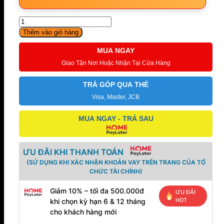
Keipro
Classic
Thêm vào giỏ hàng
Series
S-
MUA NGAY
S
Giao Tận Nơi Hoặc Nhận Tại Cửa Hàng
Rosewood
Fingerboard
TRẢ GÓP QUA THẺ
TL
số
Visa, Master, JCB
lượng
MUA NGAY - TRẢ SAU
ƯU ĐÃI KHI THANH TOÁN
(SỬ DỤNG KHI XÁC NHẬN KHOẢN VAY TRÊN TRANG CỦA TỔ
CHỨC TÀI CHÍNH)
Giảm 10% – tối đa 500.000đ
ƯU ĐÃI
HOT
khi chọn kỳ hạn 6 & 12 tháng
cho khách hàng mới