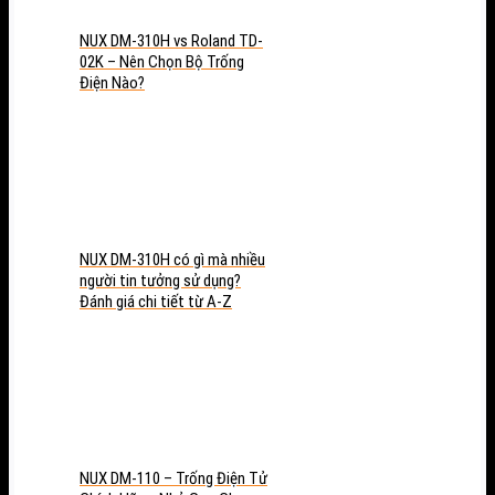
NUX DM-310H vs Roland TD-
02K – Nên Chọn Bộ Trống
Điện Nào?
NUX DM-310H có gì mà nhiều
người tin tưởng sử dụng?
Đánh giá chi tiết từ A-Z
NUX DM-110 – Trống Điện Tử