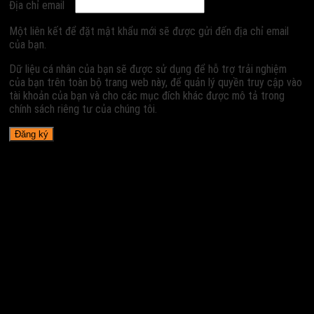
Địa chỉ email
Một liên kết để đặt mật khẩu mới sẽ được gửi đến địa chỉ email
của bạn.
Dữ liệu cá nhân của bạn sẽ được sử dụng để hỗ trợ trải nghiệm
của bạn trên toàn bộ trang web này, để quản lý quyền truy cập vào
tài khoản của bạn và cho các mục đích khác được mô tả trong
chính sách riêng tư của chúng tôi.
Đăng ký