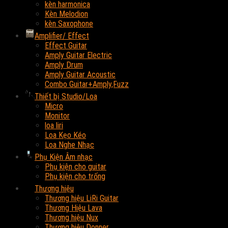
kèn harmonica
Kèn Melodion
kèn Saxophone
Amplifier/ Effect
Effect Guitar
Amply Guitar Electric
Amply Drum
Amply Guitar Acoustic
Combo Guitar+Amply,Fuzz
Thiết bị Studio/Loa
Micro
Monitor
loa liri
Loa Kẹo Kéo
Loa Nghe Nhạc
Phụ Kiện Âm nhạc
Phụ kiện cho guitar
Phụ kiện cho trống
Thương hiệu
Thương hiệu LiRi Guitar
Thương Hiệu Lava
Thương hiệu Nux
Thương hiệu Donner