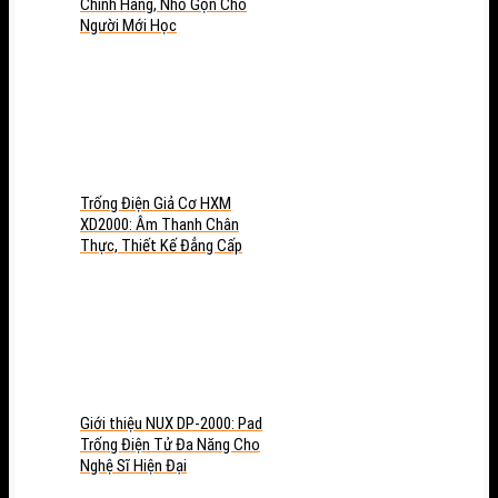
Chính Hãng, Nhỏ Gọn Cho
Người Mới Học
Trống Điện Giả Cơ HXM
XD2000: Âm Thanh Chân
Thực, Thiết Kế Đẳng Cấp
Giới thiệu NUX DP-2000: Pad
Trống Điện Tử Đa Năng Cho
Nghệ Sĩ Hiện Đại