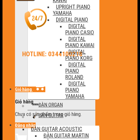
KAWAI
UPRIGHT PIANO
YAMAHA
DIGITAL PIANO
DIGITAL
PIANO CASIO
DIGITAL
PIANO KAWAI
DIGITAL
HOTLINE: 0344100218
PIANO KORG
DIGITAL
PIANO
ROLAND
DIGITAL
Giỏ hàng
PIANO
YAMAHA
Giỏ hàng
ĐÀN ORGAN
Chưa có sản phẩm trong giỏ hàng.
ĐÀN GUITAR
Đăng nhập
ĐÀN GUITAR ACOUSTIC
ĐÀN GUITAR MARTIN