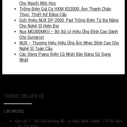
Cho Người Mới Học
Trống Điện Giả Cơ HXM XD2000: Âm Thanh Chân
Thực, Thiết Kế Đẳng Cấp
Giới thiệu NUX DP-2000: Pad Trống Điện Tử Đa Năng
Cho Nghệ Sĩ Hiện Đại
Nux MG300MKII – Bộ Xử Lý Hiệu Ứng Đỉnh Cao Dành
Cho Guitarist
NUX – Thương Hiệu Hiệu Ứng Âm Nhạc Đỉnh Cao Cho
Nghệ Sĩ Toàn Cầu
Các Dòng Piano Điện Cũ Nhật Bản Đáng Sử Dụng
Nhất
THÔNG TIN LIÊN HỆ
LIRI MUSIC
Địa chỉ 1 : 26/3/8 Đường 40 - p.Hiệp Bình Chánh- TP.Thủ Đức
- Hồ Chí Minh.