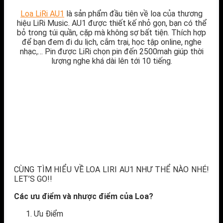
Loa LiRi AU1
là sản phẩm đầu tiên về loa của thương
hiệu LiRi Music. AU1 được thiết kế nhỏ gọn, bạn có thể
bỏ trong túi quần, cặp mà không sợ bất tiện. Thích hợp
để bạn đem đi du lịch, cắm trại, học tập online, nghe
nhạc,… Pin được LiRi chọn pin đến 2500mah giúp thời
lượng nghe khá dài lên tới 10 tiếng.
CÙNG TÌM HIỂU VỀ LOA LIRI AU1 NHƯ THỂ NÀO NHÉ!
LET’S GO!!
Các ưu điểm và nhược điểm của Loa?
Ưu Điểm