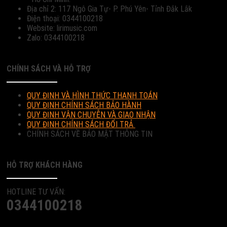
Địa chỉ 2: 117 Ngô Gia Tự- P. Phú Yên- Tỉnh Đắk Lắk
Điện thoại: 0344100218
Website: lirimusic.com
Zalo: 0344100218
CHÍNH SÁCH VÀ HỖ TRỢ
QUY ĐỊNH VÀ HÌNH THỨC THANH TOÁN
QUY ĐỊNH CHÍNH SÁCH BẢO HÀNH
QUY ĐỊNH VẬN CHUYỄN VÀ GIAO NHẬN
QUY ĐỊNH CHÍNH SÁCH ĐỔI TRẢ
CHÍNH SÁCH VỀ BẢO MẬT THÔNG TIN
HỖ TRỢ KHÁCH HÀNG
HOTLINE TƯ VẤN:
0344100218