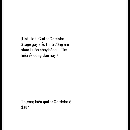
[Hot Hot] Guitar Cordoba
Stage gây sốc thị trường âm
nhạc-Luôn cháy hàng – Tìm
hiểu về dòng đàn này ?
Thương hiệu guitar Cordoba ở
đâu?