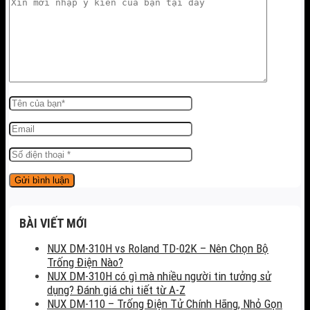
BÀI VIẾT MỚI
NUX DM-310H vs Roland TD-02K – Nên Chọn Bộ
Trống Điện Nào?
NUX DM-310H có gì mà nhiều người tin tưởng sử
dụng? Đánh giá chi tiết từ A-Z
NUX DM-110 – Trống Điện Tử Chính Hãng, Nhỏ Gọn