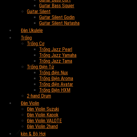
Guitar Bass Squier
Guitar Silent
Guitar Silent Godin
Guitar Silent Natasha
Đàn Ukulele
Trống
Trống Cơ
Trống Jazz Pearl
Trống Jazz Yamaha
Trống Jazz Tama
Trống Điện Tử
Trống điện Nux
Trống Điện Aroma
Trống điện Avatar
Trống Điện HXM
2-hand Drum
Đàn Violin
Đàn Violin Suzuki
Đàn Violin Kapok
Đàn Violin VALOTE
Đàn Violin 2hand
kèn & Bộ Hơi