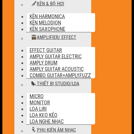
KÈN & BỘ HƠI
KÈN HARMONICA
KÈN MELODION
KÈN SAXOPHONE
AMPLIFIER/ EFFECT
EFFECT GUITAR
AMPLY GUITAR ELECTRIC
AMPLY DRUM
AMPLY GUITAR ACOUSTIC
COMBO GUITAR+AMPLY,FUZZ
THIẾT BỊ STUDIO/LOA
MICRO
MONITOR
LOA LIRI
LOA KẸO KÉO
LOA NGHE NHẠC
PHỤ KIỆN ÂM NHẠC