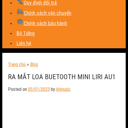
Quy định đổi trả
Chính sách vận chuyển
Chính sách bảo hành
Bộ Tiếng
Liên hệ
Trang chủ
»
Blog
RA MẮT LOA BUETOOTH MINI LIRI AU1
Posted on
05/01/2023
by
lirimusic